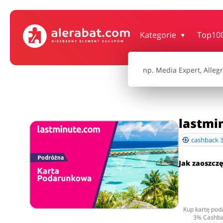
Dom, wnętrze i ogród
Książki, filmy, gr
Kategorie
Top10
Motoryzacja
Odzież, obuwie 
Turystyka i Podróże
Usługi
lastmi
cashback
Wszystkie kody rabatowe
Wszystkie pr
Jak zaoszcz
Kup kartę pod
3% Cashba