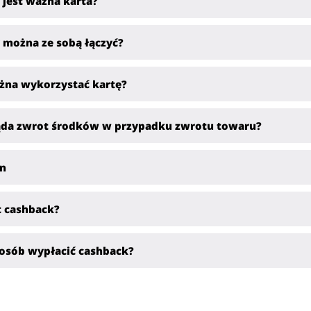
 jest ważna karta?
 można ze sobą łączyć?
żna wykorzystać kartę?
ąda zwrot środków w przypadku zwrotu towaru?
n
t cashback?
posób wypłacić cashback?