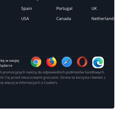
Spain
Portugal
UK
USA
Canada
Netherlands
zkę w swojej 
glądarce
łach promocyjnych należą do odpowiednich podmiotów handlowych.
ć Cię przed nieuczciwymi graczami. Strona ta korzysta również z
ię więcej w Informacjach o Cookie’s.