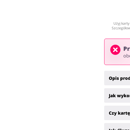
Użyj kart
Szczegółow
Pr
ob
Opis pro
Jak wyko
Czy kart