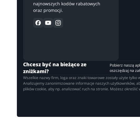
najnowszych kodów rabatowych
oraz promocji.
Chcesz być na bieżąco ze
Pobierz naszą apli
zniżkami?
oszczędzaj na z
Wszelkie nazwy firm, loga oraz znaki towarowe zostały użyte tylk
Analizujemy zanonimizowane informacje naszych użytkowników, aby 
plików cookie, aby np. analizować ruch na stronie. Możesz określić