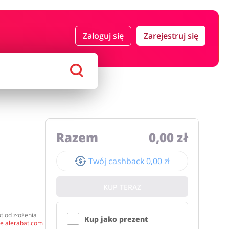
 i ubezpieczenia
Komputery foto i elektronika
Zaloguj się
Zarejestruj się
ort i hobby
AGD i RTV
Alkohole
Sklepy premium
Razem
0,00 zł
Twój cashback
0,00 zł
KUP TERAZ
t od złożenia
Kup jako prezent
ie alerabat.com