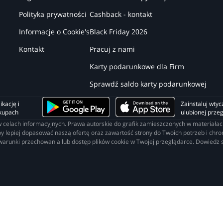
Polityka prywatności
Cashback - kontakt
Informacje o Cookie's
Black Friday 2026
Kontakt
Pracuj z nami
Karty podarunkowe dla Firm
Sprawdź saldo karty podarunkowej
kację i 
Zainstaluj wtyc
akupach
ulubionej prze
o w celach informacyjnych. Prawa autorskie do grafik zamieszczonych w materia
lepiej dopasować naszą ofertę oraz zawartość strony do Twoich potrzeb i chroni
 warunki przechowania lub dostęp plików cookie w Twojej przeglądarce. Dowiedz s