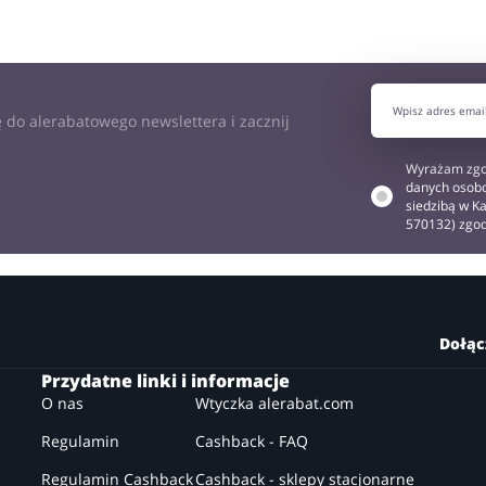
 do alerabatowego newslettera i zacznij
Wyrażam zgo
danych osobo
siedzibą w Ka
570132) zgo
Dołąc
Przydatne linki i informacje
O nas
Wtyczka alerabat.com
Regulamin
Cashback - FAQ
Regulamin Cashback
Cashback - sklepy stacjonarne