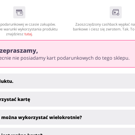
y podarunkowej w czasie zakupów.
Zaoszczędzony cashback wypłać na
e warunki wykorzystania produktu
bankowe i ciesz się zwrotem. Tak. To 
znajdziesz
tutaj
.
zepraszamy,
ecnie nie posiadamy kart podarunkowych do tego sklepu.
duktu.
rzystać kartę
ę można wykorzystać wielokrotnie?