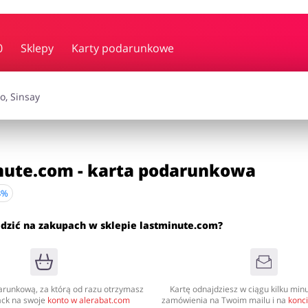
y i muzyka
Erotyka
Finanse
0
Sklepy
Karty podarunkowe
i dodatki
Prezenty i gadżety
Sp
Zdrowie i uroda
nute.com - karta podarunkowa
3%
omocje
ędzić na zakupach w sklepie lastminute.com?
arunkową, za którą od razu otrzymasz
Kartę odnajdziesz w ciągu kilku minu
ck na swoje
konto w alerabat.com
zamówienia na Twoim mailu i na
konc