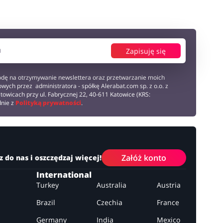
Zapisuję się
dę na otrzymywanie newslettera oraz przetwarzanie moich
wych przez administratora - spółkę Alerabat.com sp. z o.o. z
towicach przy ul. Fabrycznej 22, 40-611 Katowice (KRS:
dnie z
Polityką prywatności
.
Załóż konto
z do nas i oszczędzaj więcej!
International
Turkey
Australia
Austria
Brazil
Czechia
France
Germany
India
Mexico