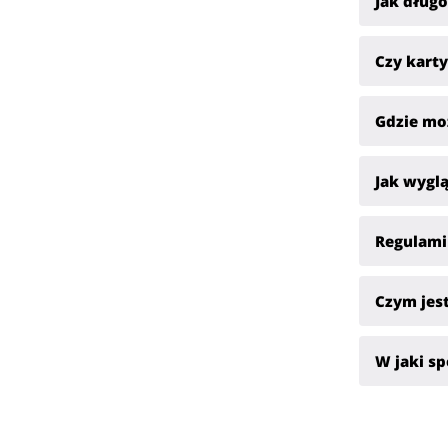
Jak długo
Czy karty
Gdzie mo
Jak wygl
Regulami
Czym jes
W jaki s