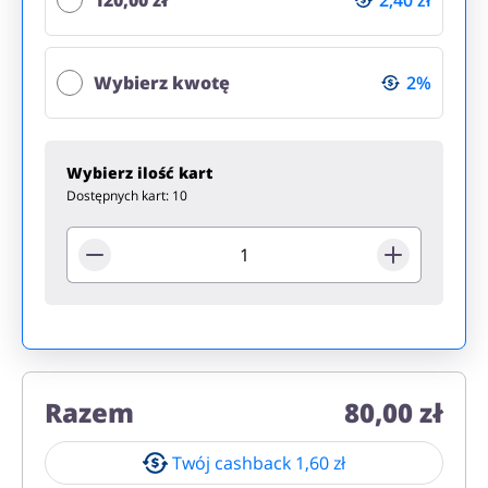
120,00 zł
2,40 zł
Prezenty i gadżety
Wybierz kwotę
Sport i hobby
2%
Wybierz ilość kart
Dostępnych kart:
10
AGD i RTV
Turystyka i Podróże
Usługi
Zdrowie i uroda
Razem
80,00 zł
Twój cashback
1,60 zł