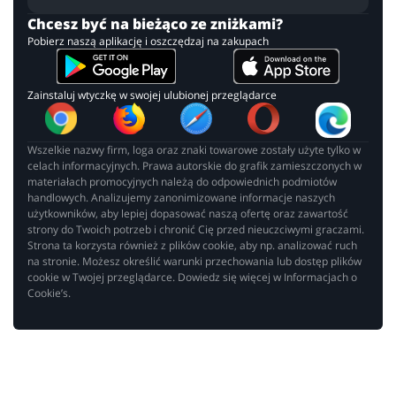
Chcesz być na bieżąco ze zniżkami?
Pobierz naszą aplikację i oszczędzaj na zakupach
Zainstaluj wtyczkę w swojej ulubionej przeglądarce
Wszelkie nazwy firm, loga oraz znaki towarowe zostały użyte tylko w
celach informacyjnych. Prawa autorskie do grafik zamieszczonych w
materiałach promocyjnych należą do odpowiednich podmiotów
handlowych. Analizujemy zanonimizowane informacje naszych
użytkowników, aby lepiej dopasować naszą ofertę oraz zawartość
strony do Twoich potrzeb i chronić Cię przed nieuczciwymi graczami.
Strona ta korzysta również z plików cookie, aby np. analizować ruch
na stronie. Możesz określić warunki przechowania lub dostęp plików
cookie w Twojej przeglądarce. Dowiedz się więcej w Informacjach o
Cookie’s.