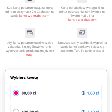
Dla dziecka
Dom, wnętrze i ogród
Kup kartę podarunkową, za którą
Kartę odnajdziesz w ciągu kilku
od razu otrzymasz 2% Cashback na
minut od złożenia zamówienia na
swoje
konto w alerabat.com
Twoim mailu i na
koncie alerabat.com
Książki, filmy, gry i muzyka
Erotyka
Użyj karty podarunkowej w czasie
Zaoszczędzony cashback wypłać na
zakupów. Szczegółowe warunki
swoje konto bankowe i ciesz się
wykorzystania produktu znajdziesz
zwrotem. Tak. To takie proste :)
tutaj
.
Finanse i ubezpieczenia
Komputery foto i
elektronika
Wybierz kwotę
80,00 zł
1,60 zł
Motoryzacja
Odzież, obuwie i dodatki