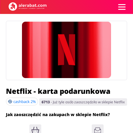
Kategorie
Top100
Sklepy
Artykuły biurowe
Artykuły zoologiczne
Karty podarunkowe
Netflix - karta podarunkowa
Zaloguj się
Biżuteria i zegarki
Jedzenie
cashback
2%
6713
- Już tyle osób zaoszczędziło w sklepie Netflix
Zarejestruj się
Jak zaoszczędzić na zakupach w sklepie Netflix?