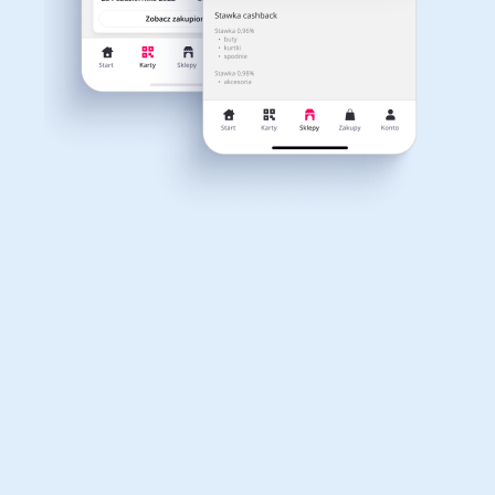
Dla dziecka
Dom, wnętrze i ogród
Ulubione marki
Kategorie
Książki, filmy, gry i muzyka
Erotyka
Finanse i ubezpieczenia
Komputery foto i
elektronika
Motoryzacja
Odzież, obuwie i dodatki