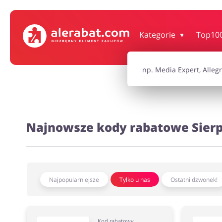
Dom, wnętrze i ogród
Książki, filmy, gr
Kategorie
Top10
Motoryzacja
Odzież, obuwie 
Turystyka i Podróże
Usługi
Najnowsze kody rabatowe Sierp
Wszystkie kody rabatowe
Wszystkie pr
Najpopularniejsze
Tylko u nas
Ostatni dzwonek!
Kod rabatowy