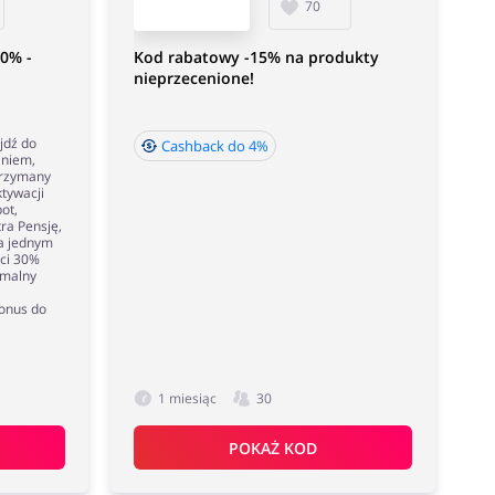
70
0% -
Kod rabatowy -15% na produkty
nieprzecenione!
jdź do
Cashback do 4%
aniem,
trzymany
ktywacji
ot,
tra Pensję,
na jednym
ci 30%
ymalny
Bonus do
1 miesiąc
30
POKAŻ KOD