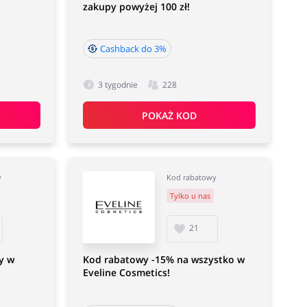
zakupy powyżej 100 zł!
Cashback do 3%
3 tygodnie
228
POKAŻ KOD
y
Kod rabatowy
Tylko u nas
21
y w
Kod rabatowy -15% na wszystko w
Eveline Cosmetics!