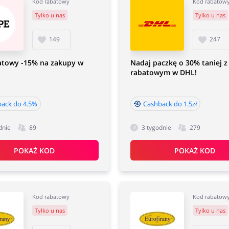
Kod rabatowy
Kod rabatow
Tylko u nas
Tylko u nas
149
247
atowy -15% na zakupy w
Nadaj paczkę o 30% taniej 
rabatowym w DHL!
ack do 4.5%
Cashback do 1.5zł
dnie
89
3 tygodnie
279
POKAŻ KOD
POKAŻ KOD
Kod rabatowy
Kod rabatow
Tylko u nas
Tylko u nas