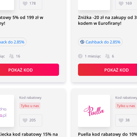
178
169
atowy 5% od 199 zł w
Zniżka -20 zł na zakupy od 3
ny!
kodem w Eurofirany!
ack do 2.85%
Cashback do 2.85%
iąc
16
1 miesiąc
6
POKAŻ KOD
POKAŻ KOD
Kod rabatowy
Kod rabatow
Tylko u nas
Tylko u nas
205
38
iecka kod rabatowy 15% na
Puella kod rabatowy do 10