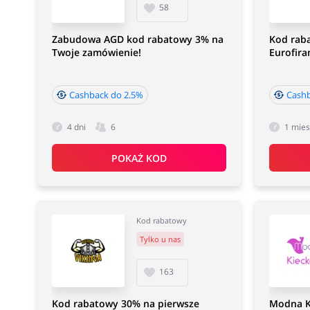
58
Zabudowa AGD kod rabatowy 3% na
Kod rab
Twoje zamówienie!
Eurofira
Cashback do 2.5%
Cashb
4 dni
6
1 mies
POKAŻ KOD
Kod rabatowy
Tylko u nas
163
Kod rabatowy 30% na pierwsze
Modna K