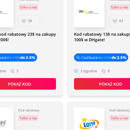
Tylko u nas
Tylko u nas
38
43
kod rabatowy 23$ na zakupy
Kod rabatowy 13$ na zakup
200$!
100$ w DHgate!
back
do 1.5%
do 2.5%
Cashback
do 1.5%
do 2.5%
dnie
5
3 tygodnie
8
POKAŻ KOD
POKAŻ KOD
Kod rabatowy
Kod rabatow
Tylko u nas
Tylko u nas