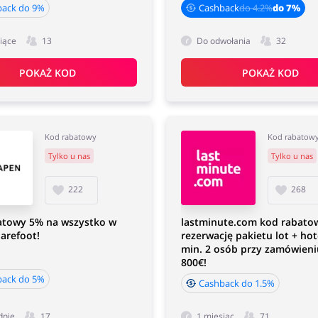
back do 9%
Cashback
do 4.2%
do 7%
iące
13
Do odwołania
32
POKAŻ KOD
POKAŻ KOD
Kod rabatowy
Kod rabatow
Tylko u nas
Tylko u nas
222
268
atowy 5% na wszystko w
lastminute.com kod rabato
arefoot!
rezerwację pakietu lot + hot
min. 2 osób przy zamówieni
800€!
back do 5%
Cashback do 1.5%
dnie
17
1 miesiąc
71