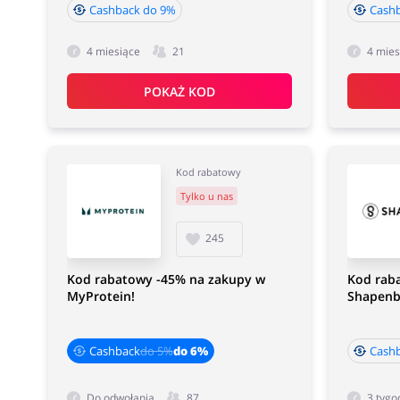
Cashback do 9%
Cash
4 miesiące
21
4 mies
POKAŻ KOD
Kod rabatowy
Tylko u nas
245
Kod rabatowy -45% na zakupy w
Kod rab
MyProtein!
Shapenb
Cashback
do 5%
do 6%
Cash
Do odwołania
87
3 tygo