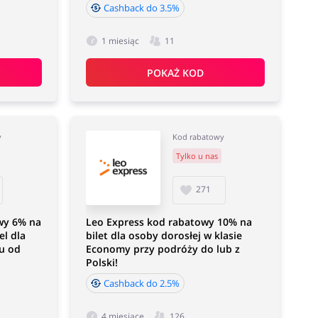
Cashback do 3.5%
1 miesiąc
11
POKAŻ KOD
y
Kod rabatowy
Tylko u nas
271
wy 6% na
Leo Express kod rabatowy 10% na
el dla
bilet dla osoby dorosłej w klasie
u od
Economy przy podróży do lub z
Polski!
Cashback do 2.5%
4 miesiące
126