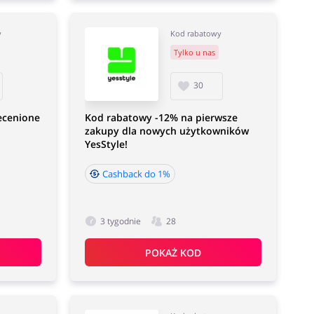
y
Kod rabatowy
Tylko u nas
30
ecenione
Kod rabatowy -12% na pierwsze
zakupy dla nowych użytkowników
YesStyle!
Cashback do 1%
3 tygodnie
28
POKAŻ KOD