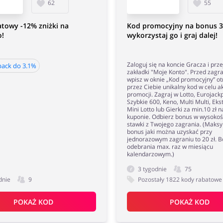
62
55
towy -12% zniżki na
Kod promocyjny na bonus 3
o!
wykorzystaj go i graj dalej!
Zaloguj się na koncie Gracza i prze
ack do 3.1%
zakładki "Moje Konto". Przed zagr
wpisz w oknie „Kod promocyjny” o
przez Ciebie unikalny kod w celu a
promocji. Zagraj w Lotto, Eurojackp
Szybkie 600, Keno, Multi Multi, Eks
Mini Lotto lub Gierki za min.10 zł 
kuponie. Odbierz bonus w wysokoś
stawki z Twojego zagrania. (Maks
bonus jaki można uzyskać przy
jednorazowym zagraniu to 20 zł. 
odebrania max. raz w miesiącu
kalendarzowym.)
3 tygodnie
75
dnie
9
Pozostały 1822 kody rabatowe
POKAŻ KOD
POKAŻ KOD