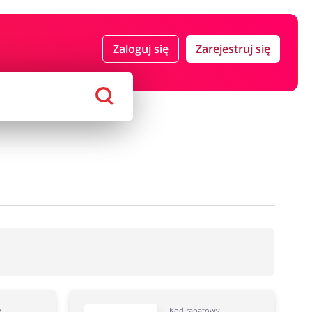
 i ubezpieczenia
Komputery foto i elektronika
Zaloguj się
Zarejestruj się
ort i hobby
AGD i RTV
Alkohole
Sklepy premium
y
Kod rabatowy