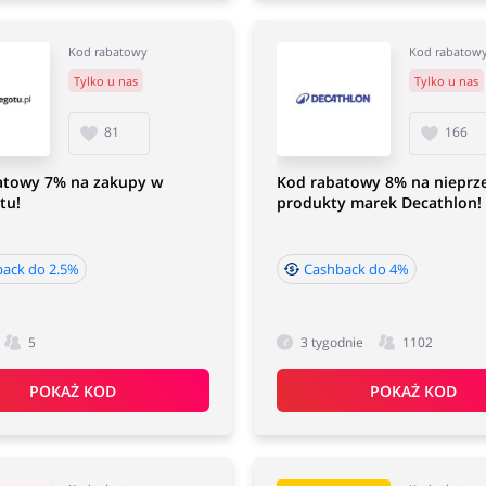
Kod rabatowy
Kod rabatow
Tylko u nas
Tylko u nas
81
166
atowy 7% na zakupy w
Kod rabatowy 8% na nieprz
tu!
produkty marek Decathlon!
ack do 2.5%
Cashback do 4%
5
3 tygodnie
1102
POKAŻ KOD
POKAŻ KOD