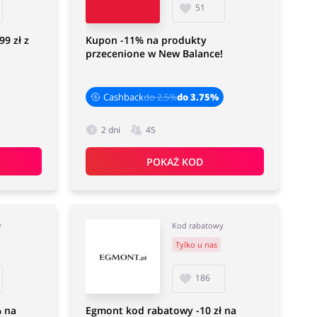
51
99 zł z
Kupon -11% na produkty
przecenione w New Balance!
Cashback
do 2.5%
do 3.75%
2 dni
45
POKAŻ KOD
y
Kod rabatowy
Tylko u nas
186
% na
Egmont kod rabatowy -10 zł na