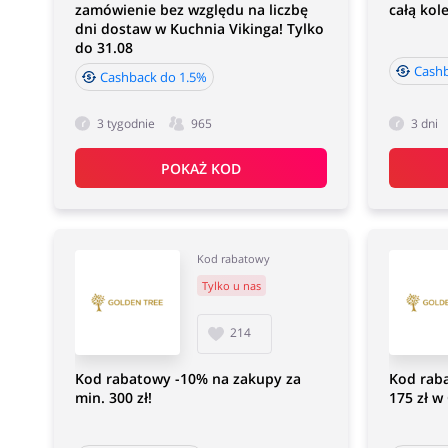
zamówienie bez względu na liczbę
całą kole
dni dostaw w Kuchnia Vikinga! Tylko
do 31.08
Cashb
Cashback do 1.5%
3 tygodnie
965
3 dni
POKAŻ KOD
Kod rabatowy
Tylko u nas
214
Kod rabatowy -10% na zakupy za
Kod rab
min. 300 zł!
175 zł w