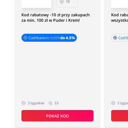
78
Kod rabatowy -10 zł przy zakupach
Kod raba
za min. 100 zł w Puder i Krem!
wszystk
Cashback
do 3.25%
do 4.5%
Cashb
3 tygodnie
53
3 tygo
POKAŻ KOD