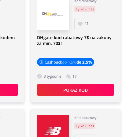
y
Kod rabatowy
Tylko u nas
41
z kodem
DHgate kod rabatowy 7$ na zakupy
za min. 70$!
Cashback
do 1.5%
do 2.5%
3 tygodnie
17
POKAŻ KOD
y
Kod rabatowy
Tylko u nas