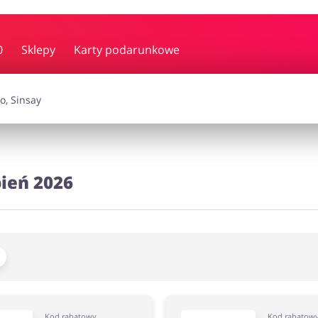
y i muzyka
Erotyka
Finanse
0
Sklepy
Karty podarunkowe
i dodatki
Prezenty i gadżety
Sp
Zdrowie i uroda
ień 2026
omocje
Kod rabatowy
Kod rabatow