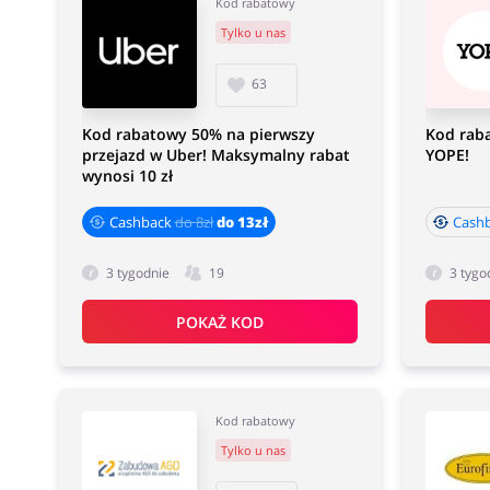
Kod rabatowy
Tylko u nas
63
Kod rabatowy 50% na pierwszy
Kod rab
przejazd w Uber! Maksymalny rabat
YOPE!
wynosi 10 zł
Cashback
do 8zł
do 13zł
Cashb
3 tygodnie
19
3 tygo
POKAŻ KOD
Kod rabatowy
Tylko u nas