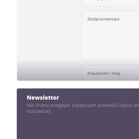
DODA
Newsletter
Nie chcesz przegapić najlepszych promocji? Zapisz się
oszczędzać!