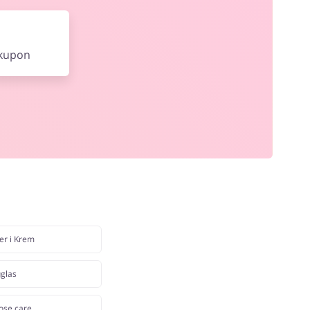
 kupon
er i Krem
glas
ose.care