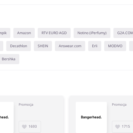
mpik
Amazon
RTV EURO AGD
Notino (iPerfumy)
G2A.CO
Decathlon
SHEIN
Answear.com
Erli
MODIVO
Bershka
Promocja
Promocja
1693
1715