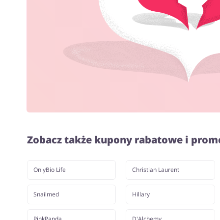
Zobacz także kupony rabatowe i prom
OnlyBio Life
Christian Laurent
Snailmed
Hillary
PinkPanda
D'Alchemy