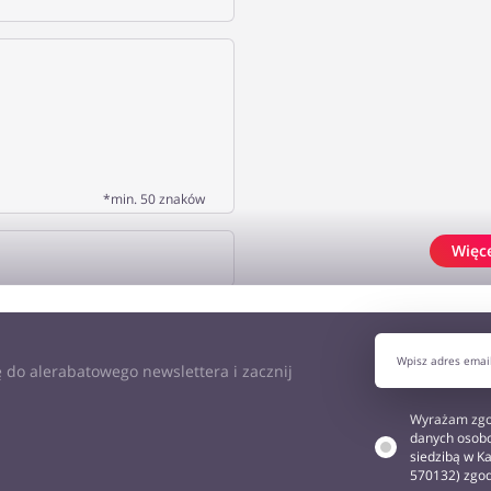
*min. 50 znaków
Więc
J OPINIĘ
 do alerabatowego newslettera i zacznij
Wyrażam zgo
danych osobo
siedzibą w Ka
570132) zgo