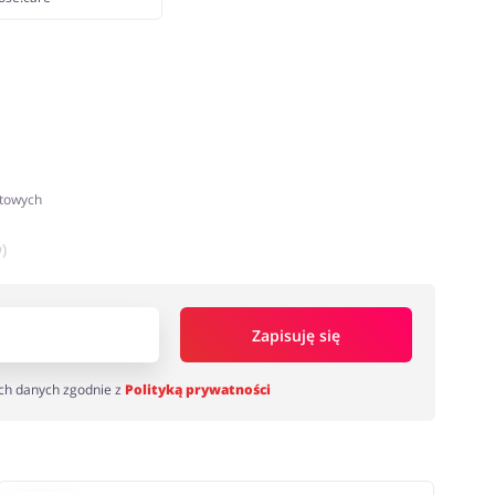
atowych
)
Zapisuję się
ch danych zgodnie z
Polityką prywatności