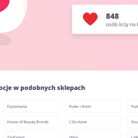
848
osób liczy na
ocje w podobnych sklepach
Fryzomania
Puder i Krem
Pud
House of Beauty Brands
L'Occitane
Dou
TanExpert
phlov
LaR