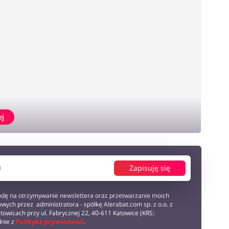
ej
Zapisuję się
dę na otrzymywanie newslettera oraz przetwarzanie moich
wych przez administratora - spółkę Alerabat.com sp. z o.o. z
towicach przy ul. Fabrycznej 22, 40-611 Katowice (KRS:
dnie z
Polityką prywatności
.