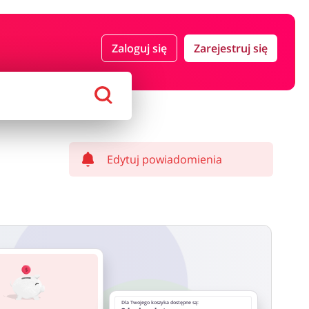
 i ubezpieczenia
Komputery foto i elektronika
Zaloguj się
Zarejestruj się
ort i hobby
AGD i RTV
Alkohole
Sklepy premium
Edytuj powiadomienia
Dla Twojego koszyka dostępne są: