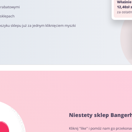
Właśnie
i rabatowymi
12,40zł
za ostat
 sklepach
szyku sklepu już za jednym kliknięciem myszki
Niestety sklep Banger
Kliknij "like" i pomóż nam go przekona