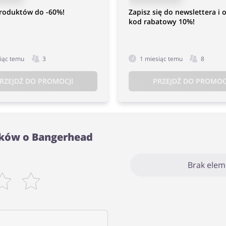
produktów do -60%!
Zapisz się do newslettera i 
kod rabatowy 10%!
iąc temu
3
1 miesiąc temu
8
RZEJDŹ DO PROMOCJI
PRZEJDŹ DO PROMOC
ków o Bangerhead
Brak ele