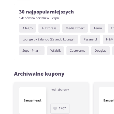
30 najpopularniejszych
sklepów na portalu w Sierpniu
Allegro
AliExpress
Media Expert
Temu
E
Lounge by Zalando (Zalando Lounge)
Pyszne.pl
H&M
Super-Pharm
WKdzik
Castorama
Douglas
Archiwalne kupony
Kod rabatowy
1707