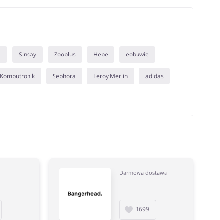
M
Sinsay
Zooplus
Hebe
eobuwie
Komputronik
Sephora
Leroy Merlin
adidas
Darmowa dostawa
1699