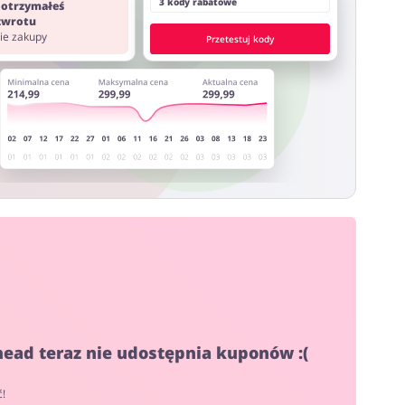
3 kody rabatowe
 otrzymałeś
 zwrotu
nie zakupy
Przetestuj kody
head teraz nie udostępnia kuponów :(
ć!