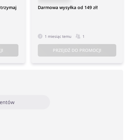
otrzymaj
Darmowa wysyłka od 149 zł!
1 miesiąc temu
1
JI
PRZEJDŹ DO PROMOCJI
mentów