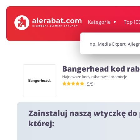
Dom, wnętrze i ogród
Książki, filmy, gr
Kategorie
Top10
Motoryzacja
Odzież, obuwie 
Bangerhead kod raba
Turystyka i Podróże
Usługi
Najnowsze kody rabatowe i promocje
5/5
Wszystkie kody rabatowe
Wszystkie pr
Zainstaluj naszą wtyczkę do 
której: