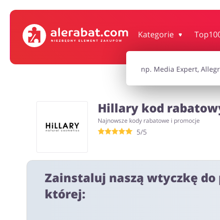
Dom, wnętrze i ogród
Książki, filmy, gr
Kategorie
Top10
Motoryzacja
Odzież, obuwie 
Hillary kod rabatowy
Turystyka i Podróże
Usługi
Najnowsze kody rabatowe i promocje
5/5
Wszystkie kody rabatowe
Wszystkie pr
Zainstaluj naszą wtyczkę do 
której: