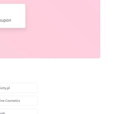
 kupon
fumy.pl
line Cosmetics
paki