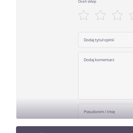
Oceń sklep
DODA