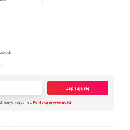
atowych
)
Zapisuję się
ch danych zgodnie z
Polityką prywatności