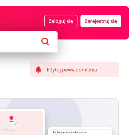
 i ubezpieczenia
Komputery foto i elektronika
Zaloguj się
Zarejestruj się
ort i hobby
AGD i RTV
Alkohole
Sklepy premium
Edytuj powiadomienia
Dla Twojego koszyka dostępne są: