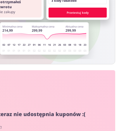
3 kody rabatowe
 otrzymałeś
 zwrotu
nie zakupy
Przetestuj kody
 teraz nie udostępnia kuponów :(
ć!