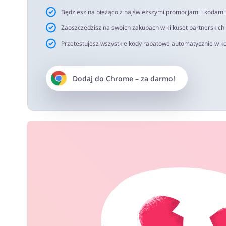
Będziesz na bieżąco z najświeższymi promocjami i kodam
Zaoszczędzisz na swoich zakupach w kilkuset partnerskich
Przetestujesz wszystkie kody rabatowe automatycznie w ko
Dodaj do
Chrome
– za darmo!