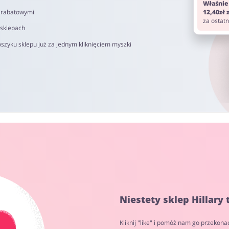
Właśnie
i rabatowymi
12,40zł
za ostat
 sklepach
szyku sklepu już za jednym kliknięciem myszki
Niestety sklep Hillary
Kliknij "like" i pomóż nam go przekona