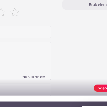
Brak ele
*min. 50 znaków
Więc
J OPINIĘ