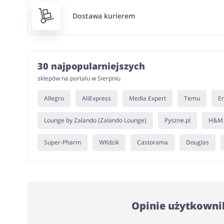
Dostawa kurierem
30 najpopularniejszych
sklepów na portalu w Sierpniu
Allegro
AliExpress
Media Expert
Temu
E
Lounge by Zalando (Zalando Lounge)
Pyszne.pl
H&M
Super-Pharm
WKdzik
Castorama
Douglas
Opinie użytkownik