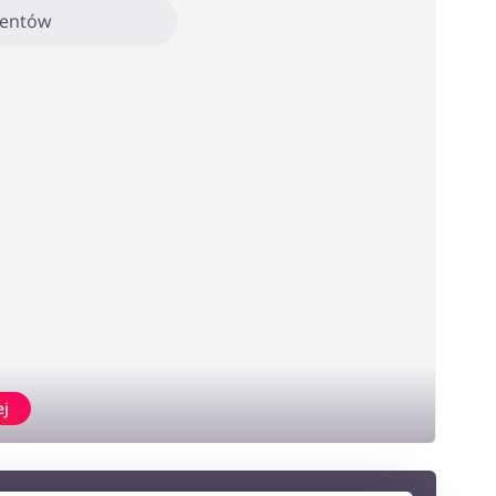
mentów
ej