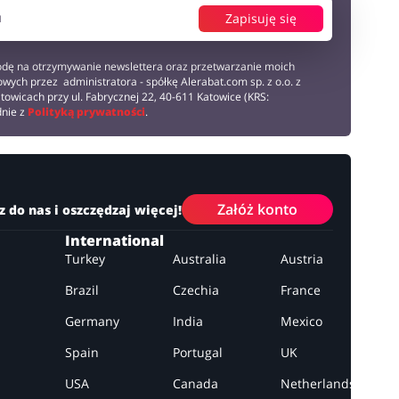
Zapisuję się
dę na otrzymywanie newslettera oraz przetwarzanie moich
wych przez administratora - spółkę Alerabat.com sp. z o.o. z
towicach przy ul. Fabrycznej 22, 40-611 Katowice (KRS:
dnie z
Polityką prywatności
.
Załóż konto
z do nas i oszczędzaj więcej!
International
Turkey
Australia
Austria
Brazil
Czechia
France
Germany
India
Mexico
Spain
Portugal
UK
USA
Canada
Netherlands