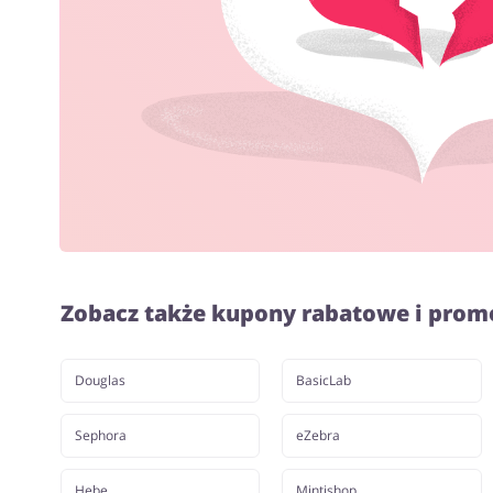
Zobacz także kupony rabatowe i prom
Douglas
BasicLab
Sephora
eZebra
Hebe
Mintishop