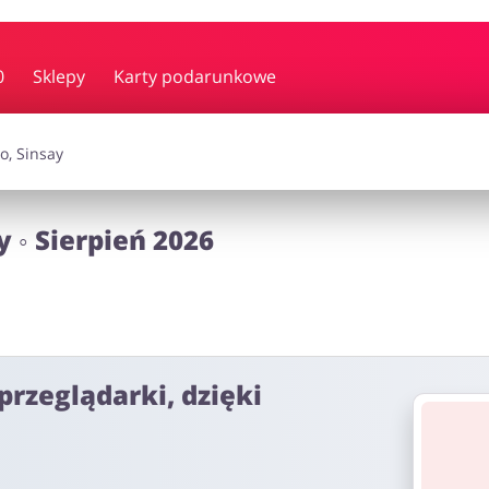
y i muzyka
Erotyka
Finanse
0
Sklepy
Karty podarunkowe
i dodatki
Prezenty i gadżety
Sp
 ◦ Sierpień 2026
Zdrowie i uroda
omocje
przeglądarki, dzięki