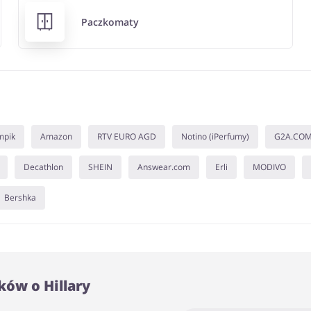
Paczkomaty
mpik
Amazon
RTV EURO AGD
Notino (iPerfumy)
G2A.CO
Decathlon
SHEIN
Answear.com
Erli
MODIVO
Bershka
ów o Hillary