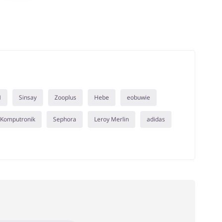
M
Sinsay
Zooplus
Hebe
eobuwie
Komputronik
Sephora
Leroy Merlin
adidas