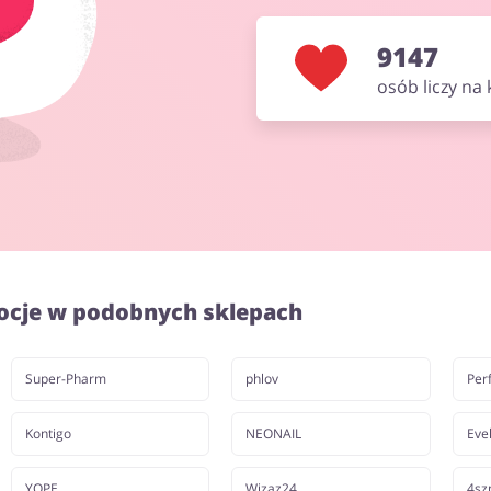
9147
osób liczy na
ocje w podobnych sklepach
Super-Pharm
phlov
Per
Kontigo
NEONAIL
Eve
YOPE
Wizaz24
4sz