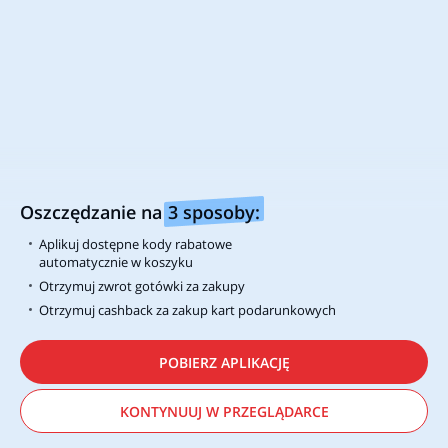
434
1 miesiąc temu
127
PRZEJDŹ DO PROMOCJI
Opinie użytkowników o H&M
Oszczędzanie na
3 sposoby:
Oceń sklep
Aplikuj dostępne kody rabatowe
automatycznie w koszyku
Otrzymuj zwrot gotówki za zakupy
Otrzymuj cashback za zakup kart podarunkowych
POBIERZ APLIKACJĘ
KONTYNUUJ W PRZEGLĄDARCE