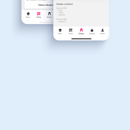
Dla dziecka
Dom, wnętrze i ogród
Marbo Sport
Książki, filmy, gry i muzyka
Erotyka
Cashback do 1.5%
Finanse i ubezpieczenia
Komputery foto i
Matras
elektronika
Cashback do 1.6%
Motoryzacja
Odzież, obuwie i dodatki
Meblepumo