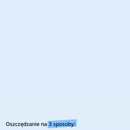
Spain
Portugal
UK
USA
Canada
Netherlands
Bądź na bieżąco z najlepszymi
okazjami!
Śledź nas aby nie przegapić najnowszych
kodów rabatowych oraz promocji.
Chcesz być na bieżąco ze zniżkami?
Pobierz naszą aplikację i oszczędzaj na zakupach
Zainstaluj wtyczkę w swojej ulubionej przeglądarce
Oszczędzanie na
3 sposoby:
Wszelkie nazwy firm, loga oraz znaki towarowe zostały użyte tylko w