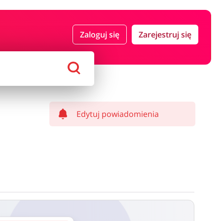
 i ubezpieczenia
Komputery foto i elektronika
Zaloguj się
Zarejestruj się
ort i hobby
AGD i RTV
Alkohole
Sklepy premium
Edytuj powiadomienia
ostawy oraz może być naliczony od kwoty zamówienia