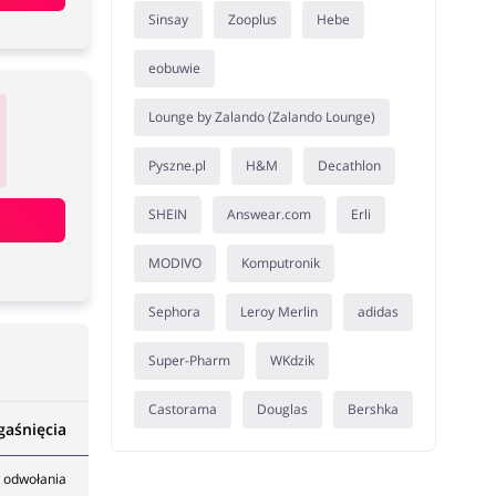
Sinsay
Zooplus
Hebe
eobuwie
Lounge by Zalando (Zalando Lounge)
Pyszne.pl
H&M
Decathlon
SHEIN
Answear.com
Erli
MODIVO
Komputronik
Sephora
Leroy Merlin
adidas
Super-Pharm
WKdzik
Castorama
Douglas
Bershka
gaśnięcia
 odwołania