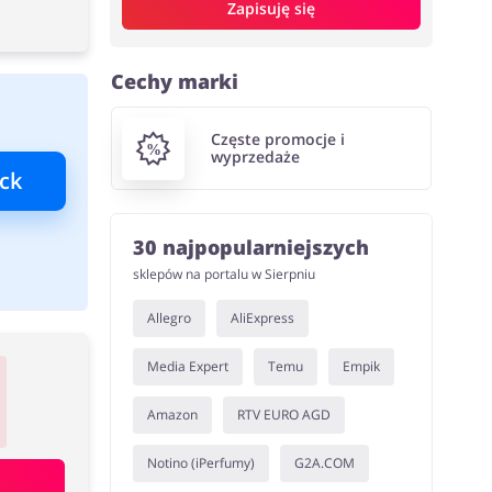
Zapisuję się
Cechy marki
Częste promocje i
wyprzedaże
ck
30 najpopularniejszych
sklepów na portalu w Sierpniu
Allegro
AliExpress
Media Expert
Temu
Empik
Amazon
RTV EURO AGD
Notino (iPerfumy)
G2A.COM