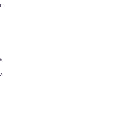
to
a,
na