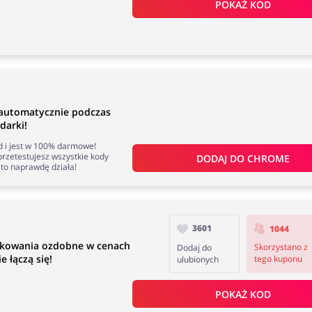
POKAŻ KOD
 automatycznie podczas
darki!
nd i jest w 100% darmowe!
rzetestujesz wszystkie kody
DODAJ DO 
CHROME
to naprawdę działa!
3601
1044
akowania ozdobne w cenach
Skorzystano z
Dodaj do
 łączą się!
tego kuponu
ulubionych
POKAŻ KOD