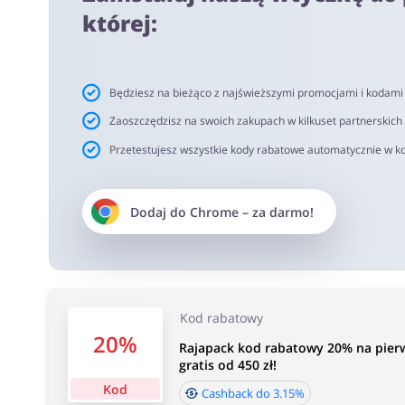
netto. Rekomendujemy korzystanie z wtyczki alerabat.c
której:
oferujących kody rabatowe lub cashback.
Czas akceptacji cashback:
Będziesz na bieżąco z najświeższymi promocjami i kodam
Średni czas akceptacji Cashback w Rajapack.pl wynosi o
Zaoszczędzisz na swoich zakupach w kilkuset partnerskich
Przetestujesz wszystkie kody rabatowe automatycznie w ko
Dodaj do
Chrome
– za darmo!
Kod rabatowy
20%
Rajapack kod rabatowy 20% na pier
gratis od 450 zł!
Kod
Cashback do 3.15%