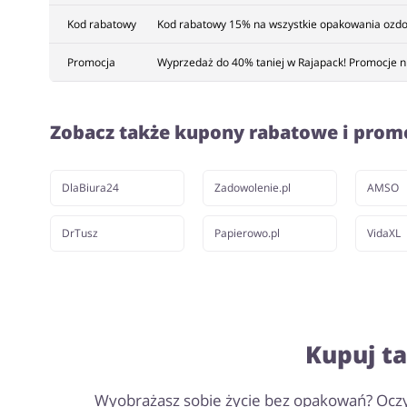
Kod rabatowy
Kod rabatowy 15% na wszystkie opakowania ozdob
Promocja
Wyprzedaż do 40% taniej w Rajapack! Promocje nie
Zobacz także kupony rabatowe i prom
DlaBiura24
Zadowolenie.pl
AMSO
DrTusz
Papierowo.pl
VidaXL
Kupuj ta
Wyobrażasz sobie życie bez opakowań? Oczyw