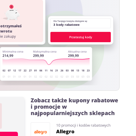
ystać z innych stron lub rozszerzeń do przeglądarki
Dla Twojego koszyka dostępne są:
3 kody rabatowe
 otrzymałeś
 zwrotu
nie zakupy
Przetestuj kody
Zobacz także kupony rabatowe
i promocje w
najpopularniejszych sklepach
10 promocji i kodów rabatowych
Allegro