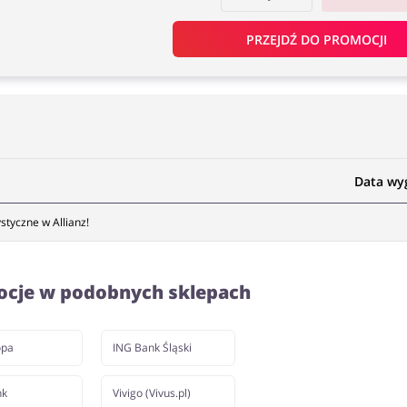
PRZEJDŹ DO PROMOCJI
Data wy
tyczne w Allianz!
ocje w podobnych sklepach
opa
ING Bank Śląski
nk
Vivigo (Vivus.pl)