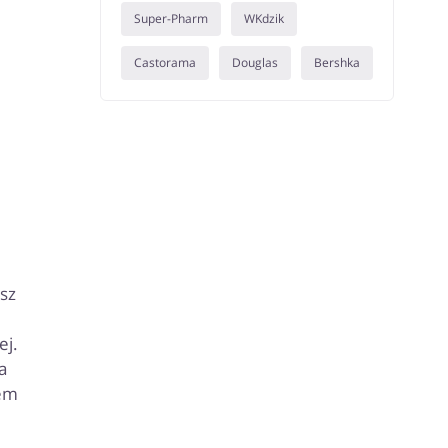
Super-Pharm
WKdzik
Castorama
Douglas
Bershka
sz
ej.
a
tem