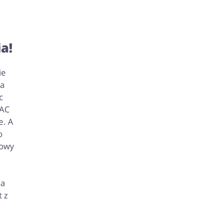
a!
ie
ga
c
 AC
e. A
o
towy
e
na
t z