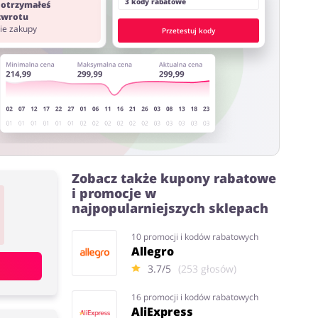
3 kody rabatowe
 otrzymałeś
 zwrotu
nie zakupy
Przetestuj kody
Zobacz także kupony rabatowe
i promocje w
najpopularniejszych sklepach
10 promocji i kodów rabatowych
Allegro
3.7/5
(253 głosów)
16 promocji i kodów rabatowych
AliExpress