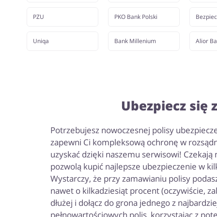
PZU
PKO Bank Polski
Bezpiec
Uniqa
Bank Millenium
Alior B
Ubezpiecz się z
Potrzebujesz nowoczesnej polisy ubezpiecze
zapewni Ci kompleksową ochronę w rozsądnej 
uzyskać dzięki naszemu serwisowi! Czekają n
pozwolą kupić najlepsze ubezpieczenie w kilk
Wystarczy, że przy zamawianiu polisy podas
nawet o kilkadziesiąt procent (oczywiście, z
dłużej i dołącz do grona jednego z najbardzi
pełnowartościowych polis, korzystając z potę