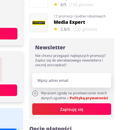
4/5
(150 głosów)
17 promocji i kodów rabatowych
Media Expert
3.8/5
(320 głosów)
Newsletter
Nie chcesz przegapić najlepszych promocji?
Zapisz się do alerabatowego newslettera i
zacznij oszczędzać!
Wyrażam zgodę na przetwarzanie moich
danych zgodnie z
Polityką prywatności
Zapisuję się
Opcje płatności