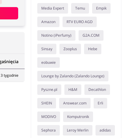
Media Expert
Temu
Empik
Amazon
RTV EURO AGD
Notino (iPerfumy)
G2A.COM
Sinsay
Zooplus
Hebe
gaśnięcia
eobuwie
3 tygodnie
Lounge by Zalando (Zalando Lounge)
Pyszne.pl
H&M
Decathlon
SHEIN
Answear.com
Erli
MODIVO
Komputronik
Sephora
Leroy Merlin
adidas