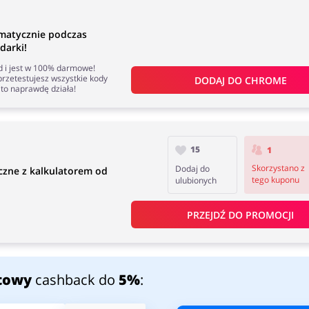
omatycznie podczas
darki!
nd i jest w 100% darmowe!
rzetestujesz wszystkie kody
DODAJ DO 
CHROME
to naprawdę działa!
15
1
Skorzystano z
Dodaj do
czne z kalkulatorem od
tego kuponu
ulubionych
PRZEJDŹ DO PROMOCJI
towy
cashback do
5%
: