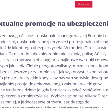
aktualne promocje na ubezpieczeni
zeniowego Allianz – doskonale znanego w całej Europie i n
zpieczeń, doskonałe zabezpieczenie i profesjonalna obsłu
ć każdy klient tego ubezpieczyciela. W modelu Direct, a wie
anz Direct m.in. ubezpieczenie mieszkania, polisę AC czy
 licząc na sprawną obsługę oraz najlepsze warunki cenow
 specjalnie dla Ciebie przygotowaliśmy, możesz dodatkow
sy będzie jeszcze przyjemniejsze. Jak wykorzystać kod raba
? To proste – wszystkie kody są w naszym serwisie dostępn
 najlepiej pasuje do dokonywanego zakupu i wkleić go w
z trudu znajdziesz je, gdy będziesz składać zamówienie 
pieczenia zmniejszyła się. Wybierając polisę Allianz Direc
sz mniej, a jednocześnie otrzymujesz dostęp do
najwyższym poziomie. Nie zwlekaj zatem i skorzystaj z