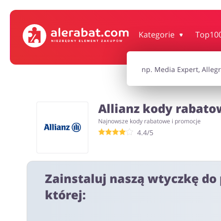
Dom, wnętrze i ogród
Książki, filmy, gr
Kategorie
Top10
Motoryzacja
Odzież, obuwie 
Allianz kody rabato
Turystyka i Podróże
Usługi
Najnowsze kody rabatowe i promocje
4.4/5
Wszystkie kody rabatowe
Wszystkie pr
Zainstaluj naszą wtyczkę do 
której: