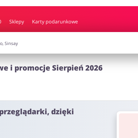
y i muzyka
Erotyka
Finanse
0
Sklepy
Karty podarunkowe
i dodatki
Prezenty i gadżety
Sp
we i promocje Sierpień 2026
Zdrowie i uroda
omocje
przeglądarki, dzięki