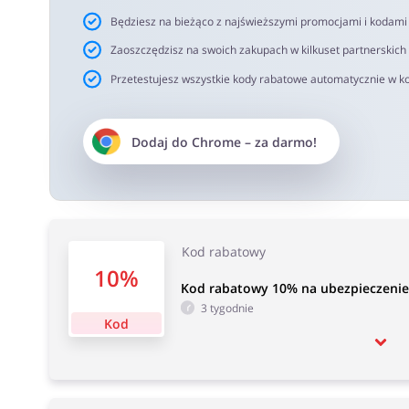
Będziesz na bieżąco z najświeższymi promocjami i kodam
Zaoszczędzisz na swoich zakupach w kilkuset partnerskich
Przetestujesz wszystkie kody rabatowe automatycznie w ko
Dodaj do
Chrome
– za darmo!
Kod rabatowy
10%
Kod rabatowy 10% na ubezpieczenie 
3 tygodnie
Kod