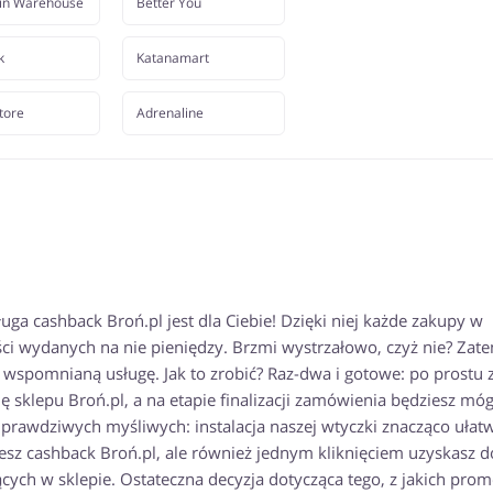
in Warehouse
Better You
k
Katanamart
tore
Adrenaline
uga cashback Broń.pl jest dla Ciebie! Dzięki niej każde zakupy w
wydanych na nie pieniędzy. Brzmi wystrzałowo, czyż nie? Zatem
wspomnianą usługę. Jak to zrobić? Raz-dwa i gotowe: po prostu 
 sklepu Broń.pl, a na etapie finalizacji zamówienia będziesz móg
rawdziwych myśliwych: instalacja naszej wtyczki znacząco ułatw
jesz cashback Broń.pl, ale również jednym kliknięciem uzyskasz d
ych w sklepie. Ostateczna decyzja dotycząca tego, z jakich prom