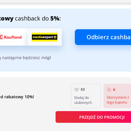
towy
cashback do
5%
:
Odbierz cashba
ą następnie będziesz mógł
53
0
kod rabatowy 10%!
Skorzystano z
Dodaj do
tego kuponu
ulubionych
PRZEJDŹ DO PROMOCJI