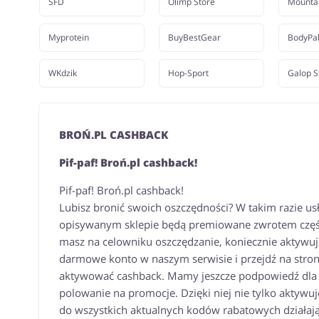
SFD
Olimp Store
Mounta
Myprotein
BuyBestGear
BodyPa
WKdzik
Hop-Sport
Galop S
BROŃ.PL CASHBACK
Pif-paf! Broń.pl cashback!
Pif-paf! Broń.pl cashback!
Lubisz bronić swoich oszczędności? W takim razie usł
opisywanym sklepie będą premiowane zwrotem części 
masz na celowniku oszczędzanie, koniecznie aktywuj 
darmowe konto w naszym serwisie i przejdź na stronę
aktywować cashback. Mamy jeszcze podpowiedź dla p
polowanie na promocje. Dzięki niej nie tylko aktywu
do wszystkich aktualnych kodów rabatowych działając