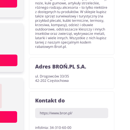
noże, kule gumowe, artykuły strzeleckie,
różnego rodzaju akcesoria – to tylko niektóre
z dostępnych tu produktów. W sklepie kupisz
także sprzęt surwiwalowy i turystyczny (na
przykład plecaki, kubki termiczne, termosy,
krzesiwa, kompasy), odzież i obuwie
outdoorowe, odstraszacze kleszczy i innych
insektów oraz zwierząt, wykrywacze metali,
latarki i wiele innych. Wszystkie z nich kupisz
taniej z naszym specjalnym kodem
rabatowym Broń.pl.
Adres BROŃ.PL S.A.
ul. Drogowców 33/35
42-202 Częstochowa
Kontakt do
https://www.bron.pl/
infolinia: 34-310-60-00