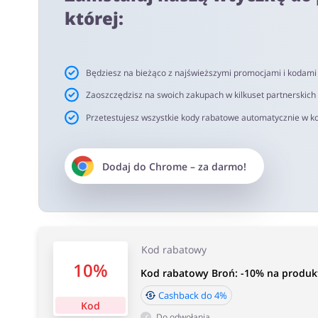
netto. Rekomendujemy korzystanie z wtyczki alerabat.c
której:
oferujących kody rabatowe lub cashback.
Czas akceptacji cashback:
Będziesz na bieżąco z najświeższymi promocjami i kodam
Średni czas akceptacji Cashback w Broń wynosi od 40 do
Zaoszczędzisz na swoich zakupach w kilkuset partnerskich
Przetestujesz wszystkie kody rabatowe automatycznie w ko
Dodaj do
Chrome
– za darmo!
Kod rabatowy
10%
Kod rabatowy Broń: -10% na produk
Cashback do 4%
Kod
Do odwołania