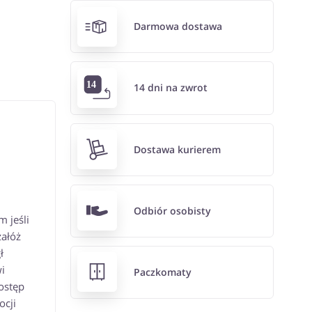
Darmowa dostawa
14 dni na zwrot
Dostawa kurierem
Odbiór osobisty
 jeśli
załóż
ł
i
Paczkomaty
ostęp
ocji