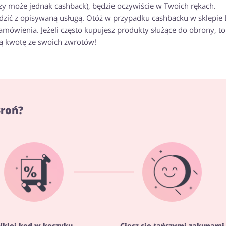
zy może jednak cashback), będzie oczywiście w Twoich rękach.
ędzić z opisywaną usługą. Otóż w przypadku cashbacku w sklepie 
mówienia. Jeżeli często kupujesz produkty służące do obrony, to
ą kwotę ze swoich zwrotów!
Broń?
klej kod w koszyku
Ciesz się tańszymi zakupami