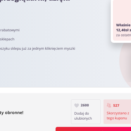
om. Pamiętaj aby przed zakupem wyłączyć AdBlock oraz aby nie korz
Właśnie
i rabatowymi
12,40zł
 90 dni.
za ostat
 sklepach
szyku sklepu już za jednym kliknięciem myszki
2600
527
ty obronne!
Skorzystano z
Dodaj do
tego kuponu
ulubionych