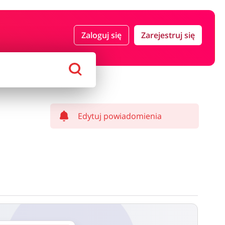
 i ubezpieczenia
Komputery foto i elektronika
Zaloguj się
Zarejestruj się
ort i hobby
AGD i RTV
Alkohole
Sklepy premium
Edytuj powiadomienia
ostawy oraz może być naliczony od kwoty zamówienia