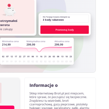
ystać z innych stron lub rozszerzeń do przeglądarki
Dla Twojego koszyka dostępne są:
3 kody rabatowe
 otrzymałeś
 zwrotu
nie zakupy
Przetestuj kody
Informacje o
Sklep internetowy Broń.pl jest miejscem,
które sprawi, że poczujesz się bezpiecznie.
Znajdziesz tu wiatrówki, broń
czarnoprochową, gazy pieprzowe, pistolety
hukowe i gazowe, paralizatory, pałki, alarmy,