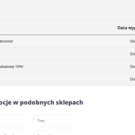
Data wy
obronne!
Do
Do
 rabatowy 10%!
Do
Do
ocje w podobnych sklepach
Trec