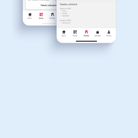
Dla dziecka
Dom, wnętrze i ogród
Właśnie otrzymałeś
12,40zł zwrotu
Książki, filmy, gry i muzyka
Erotyka
za ostatnie zakupy
Dla Twojego koszyka dostępne są:
3 kody rabatowe
Przetestuj kody
Finanse i ubezpieczenia
Komputery foto i
elektronika
Motoryzacja
Odzież, obuwie i dodatki