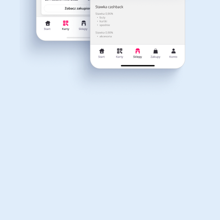
Dla dziecka
Dom, wnętrze i ogród
Właśnie otrzymałeś
12,40zł zwrotu
Książki, filmy, gry i muzyka
Erotyka
za ostatnie zakupy
Dla Twojego koszyka dostępne są:
3 kody rabatowe
Przetestuj kody
Finanse i ubezpieczenia
Komputery foto i
elektronika
Motoryzacja
Odzież, obuwie i dodatki