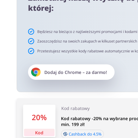
netto. Rekomendujemy korzystanie z wtyczki alerabat.c
której:
oferujących kody rabatowe lub cashback.
Czas akceptacji cashback:
Będziesz na bieżąco z najświeższymi promocjami i kodam
Średni czas akceptacji Cashback w Endo wynosi od 40 d
Zaoszczędzisz na swoich zakupach w kilkuset partnerskich
Przetestujesz wszystkie kody rabatowe automatycznie w ko
Dodaj do
Chrome
– za darmo!
Kod rabatowy
20%
Kod rabatowy -20% na wybrane prod
min. 199 zł!
Kod
Cashback do 4.5%