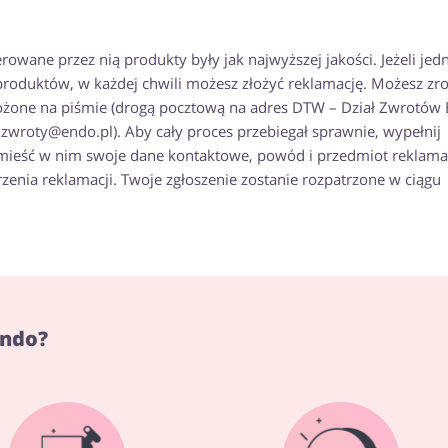
owane przez nią produkty były jak najwyższej jakości. Jeżeli jed
roduktów, w każdej chwili możesz złożyć reklamację. Możesz zro
złożone na piśmie (drogą pocztową na adres DTW – Dział Zwrotów 
zwroty@endo.pl). Aby cały proces przebiegał sprawnie, wypełnij
zamieść w nim swoje dane kontaktowe, powód i przedmiot reklamac
nia reklamacji. Twoje zgłoszenie zostanie rozpatrzone w ciągu
Endo?