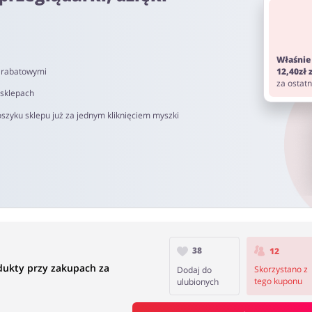
om. Pamiętaj aby przed zakupem wyłączyć AdBlock oraz aby nie korz
Właśnie
i rabatowymi
12,40zł
o 90 dni.
za ostat
 sklepach
szyku sklepu już za jednym kliknięciem myszki
38
12
ukty przy zakupach za
Skorzystano z
Dodaj do
tego kuponu
ulubionych