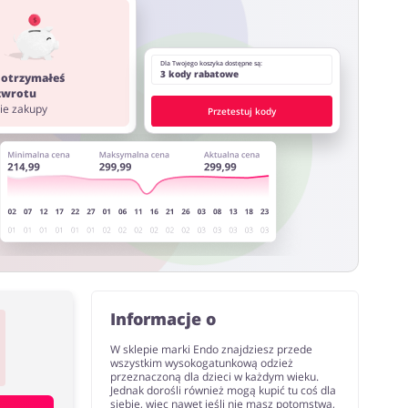
ystać z innych stron lub rozszerzeń do przeglądarki
Dla Twojego koszyka dostępne są:
3 kody rabatowe
 otrzymałeś
 zwrotu
nie zakupy
Przetestuj kody
Informacje o
W sklepie marki Endo znajdziesz przede
wszystkim wysokogatunkową odzież
przeznaczoną dla dzieci w każdym wieku.
Jednak dorośli również mogą kupić tu coś dla
siebie, więc nawet jeśli nie masz potomstwa,