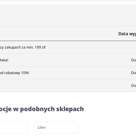
Data wy
y zakupach za min. 199 zł!
laka!
Do
kod rabatowy 10%!
Do
Do
ocje w podobnych sklepach
Lilen