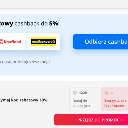
towy
cashback do
5%
:
Odbierz cashba
ą następnie będziesz mógł
1229
3
rzymaj kod rabatowy 10%!
Skorzystano z
Dodaj do
tego kuponu
ulubionych
PRZEJDŹ DO PROMOCJI