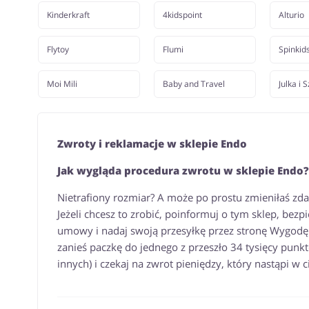
Kinderkraft
4kidspoint
Alturio
Flytoy
Flumi
Spinkid
Moi Mili
Baby and Travel
Julka i 
Zwroty i reklamacje w sklepie Endo
Jak wygląda procedura zwrotu w sklepie Endo?
Nietrafiony rozmiar? A może po prostu zmieniłaś zd
Jeżeli chcesz to zrobić, poinformuj o tym sklep, be
umowy i nadaj swoją przesyłkę przez stronę Wygo
zanieś paczkę do jednego z przeszło 34 tysięcy punk
innych) i czekaj na zwrot pieniędzy, który nastąpi w 