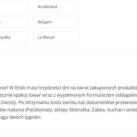
Bruderland
s
Bergam
Szpulka
La Manuli
anie? W Endo masz trzydzieści dni na zwrot zakupionych produkt
zpiecznie spakuj towar wraz z wypełnionym formularzem odstąpien
dę Zwroty. Po otrzymaniu kodu zwrotu lub dokumentów przewoz
tów nadania (Paczkomaty, sklepy Stokrotka, Żabka, Auchan i wiel
ciągu dwóch tygodni.