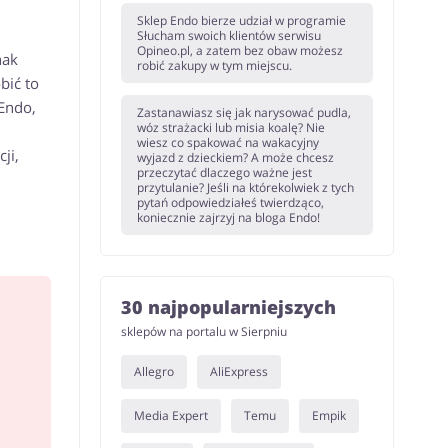
Sklep Endo bierze udział w programie
Słucham swoich klientów serwisu
Opineo.pl, a zatem bez obaw możesz
nak
robić zakupy w tym miejscu.
bić to
Endo,
Zastanawiasz się jak narysować pudla,
wóz strażacki lub misia koalę? Nie
wiesz co spakować na wakacyjny
ji,
wyjazd z dzieckiem? A może chcesz
przeczytać dlaczego ważne jest
przytulanie? Jeśli na którekolwiek z tych
pytań odpowiedziałeś twierdząco,
koniecznie zajrzyj na bloga Endo!
30 najpopularniejszych
sklepów na portalu w Sierpniu
Allegro
AliExpress
Media Expert
Temu
Empik