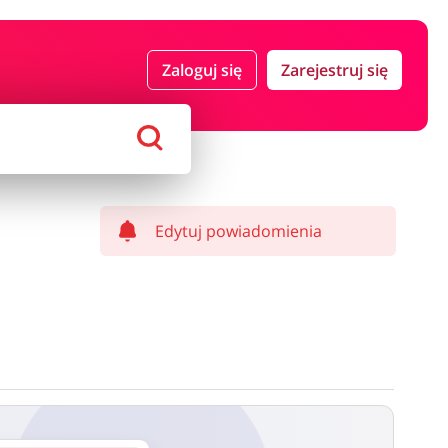
 i ubezpieczenia
Komputery foto i elektronika
Zaloguj się
Zarejestruj się
ort i hobby
AGD i RTV
Alkohole
Sklepy premium
Edytuj powiadomienia
ostawy oraz może być naliczony od kwoty zamówienia