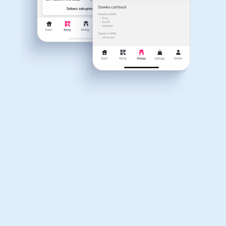
Dla dziecka
Dom, wnętrze i ogród
Właśnie otrzymałeś
12,40zł zwrotu
Książki, filmy, gry i muzyka
Erotyka
za ostatnie zakupy
Dla Twojego koszyka dostępne są:
3 kody rabatowe
Przetestuj kody
Finanse i ubezpieczenia
Komputery foto i
elektronika
Motoryzacja
Odzież, obuwie i dodatki