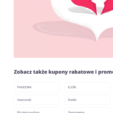
Zobacz także kupony rabatowe i prom
PANDORA
ELORI
Swarovski
Shelbi
Bizuteria-eshop
Zegarownia