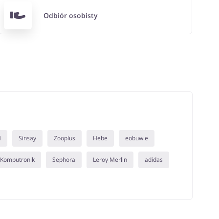
Odbiór osobisty
M
Sinsay
Zooplus
Hebe
eobuwie
Komputronik
Sephora
Leroy Merlin
adidas