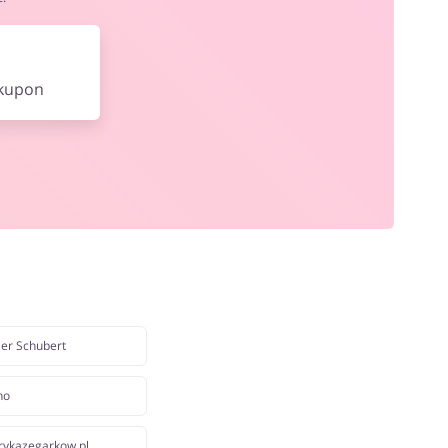
 kupon
ler Schubert
ho
rykazegarkow.pl