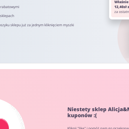
Właśnie
i rabatowymi
12,40zł
za ostat
 sklepach
szyku sklepu już za jednym kliknięciem myszki
Niestety sklep Alicja&
kuponów :(
Kliknij "like" i pomóż nam go przekona