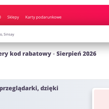
y i muzyka
Erotyka
Finanse
0
Sklepy
Karty podarunkowe
i dodatki
Prezenty i gadżety
Sp
ery kod rabatowy ◦ Sierpień 2026
Zdrowie i uroda
omocje
przeglądarki, dzięki