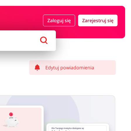
 i ubezpieczenia
Komputery foto i elektronika
Zaloguj się
Zarejestruj się
ort i hobby
AGD i RTV
Alkohole
Sklepy premium
Edytuj powiadomienia
Dla Twojego koszyka dostępne są: