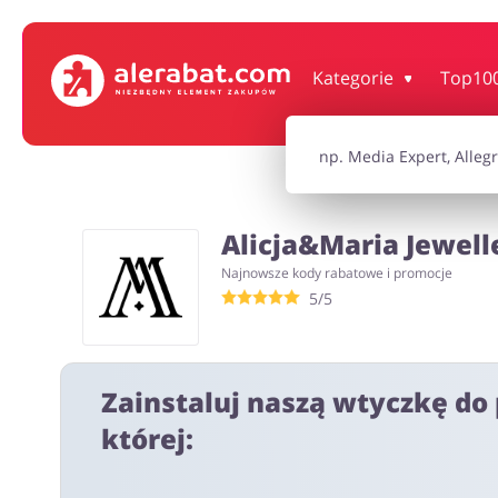
Dom, wnętrze i ogród
Książki, filmy, gr
Kategorie
Top10
Motoryzacja
Odzież, obuwie 
Alicja&Maria Jewell
Turystyka i Podróże
Usługi
Najnowsze kody rabatowe i promocje
5/5
Wszystkie kody rabatowe
Wszystkie pr
Zainstaluj naszą wtyczkę do 
której: