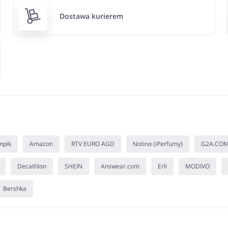
Dostawa kurierem
mpik
Amazon
RTV EURO AGD
Notino (iPerfumy)
G2A.CO
Decathlon
SHEIN
Answear.com
Erli
MODIVO
Bershka