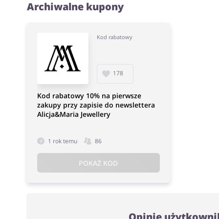
Archiwalne kupony
Kod rabatowy
178
Kod rabatowy 10% na pierwsze
zakupy przy zapisie do newslettera
Alicja&Maria Jewellery
1 rok temu
86
POKAŻ KOD
Opinie użytkowni