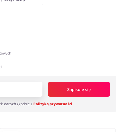
atowych
)
Zapisuję się
ch danych zgodnie z
Polityką prywatności