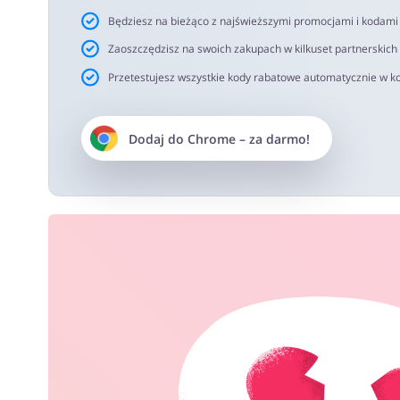
Będziesz na bieżąco z najświeższymi promocjami i kodam
Zaoszczędzisz na swoich zakupach w kilkuset partnerskich
Przetestujesz wszystkie kody rabatowe automatycznie w ko
Dodaj do
Chrome
– za darmo!