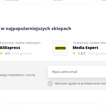
 w najpopularniejszych sklepach
8 promocji i kodów rabatowych
18 promocji i kodów rab
AliExpress
Media Expert
4/5
(150 głosów)
3.8/5
(320 głosów
owego newslettera i zacznij
Wyrażam zgodę na przetwarzanie moi