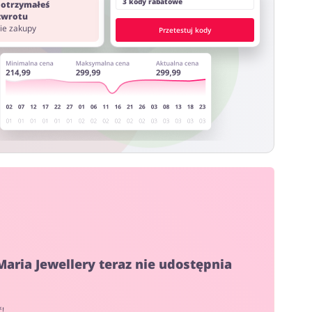
3 kody rabatowe
 otrzymałeś
 zwrotu
nie zakupy
Przetestuj kody
Maria Jewellery teraz nie udostępnia
ć!