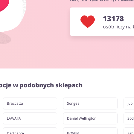
13178
osób liczy na
ocje w podobnych sklepach
Braccatta
Songea
Jubi
LAWAIIA
Daniel Wellington
Sot
Dedicante
BOVEM
Fab