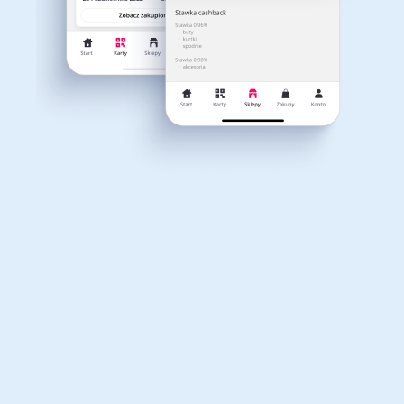
Dla dziecka
Dom, wnętrze i ogród
Właśnie otrzymałeś
12,40zł zwrotu
Książki, filmy, gry i muzyka
Erotyka
za ostatnie zakupy
Dla Twojego koszyka dostępne są:
3 kody rabatowe
Przetestuj kody
Finanse i ubezpieczenia
Komputery foto i
elektronika
Motoryzacja
Odzież, obuwie i dodatki