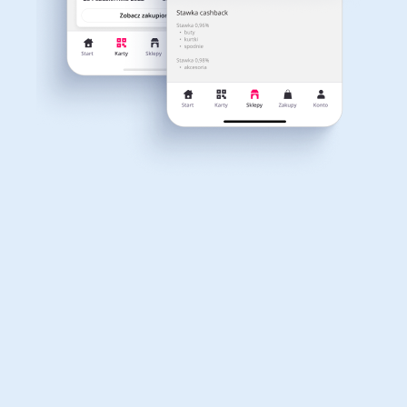
Dla dziecka
Dom, wnętrze i ogród
Właśnie otrzymałeś
12,40zł zwrotu
Książki, filmy, gry i muzyka
Erotyka
za ostatnie zakupy
Dla Twojego koszyka dostępne są:
3 kody rabatowe
Przetestuj kody
Finanse i ubezpieczenia
Komputery foto i
elektronika
Motoryzacja
Odzież, obuwie i dodatki