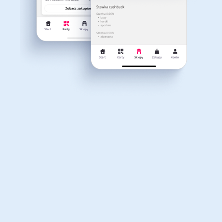
Dla dziecka
Dom, wnętrze i ogród
Właśnie otrzymałeś
12,40zł zwrotu
Książki, filmy, gry i muzyka
Erotyka
za ostatnie zakupy
Dla Twojego koszyka dostępne są:
3 kody rabatowe
Przetestuj kody
Finanse i ubezpieczenia
Komputery foto i
elektronika
Motoryzacja
Odzież, obuwie i dodatki