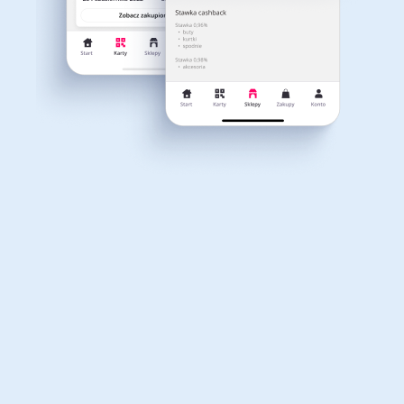
Dla dziecka
Dom, wnętrze i ogród
Właśnie otrzymałeś
12,40zł zwrotu
Książki, filmy, gry i muzyka
Erotyka
za ostatnie zakupy
Dla Twojego koszyka dostępne są:
3 kody rabatowe
Przetestuj kody
Finanse i ubezpieczenia
Komputery foto i
elektronika
Motoryzacja
Odzież, obuwie i dodatki