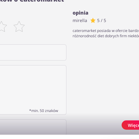
opinia
mirella
5 / 5
cateromarket posiada w ofercie bardz
różnorodność diet dobrych firm niekt
*min. 50 znaków
Więc