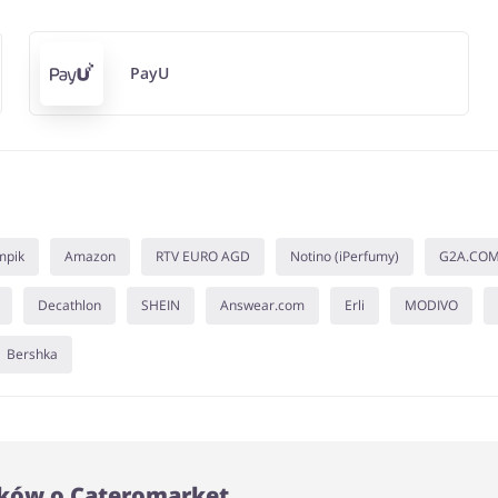
PayU
mpik
Amazon
RTV EURO AGD
Notino (iPerfumy)
G2A.CO
Decathlon
SHEIN
Answear.com
Erli
MODIVO
Bershka
ków o Cateromarket