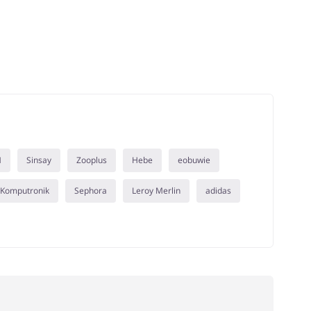
M
Sinsay
Zooplus
Hebe
eobuwie
Komputronik
Sephora
Leroy Merlin
adidas