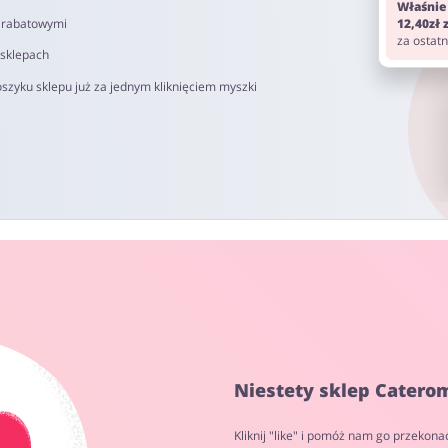
Właśnie
i rabatowymi
12,40zł
za ostat
 sklepach
szyku sklepu już za jednym kliknięciem myszki
Niestety sklep Caterom
Kliknij "like" i pomóż nam go przekona