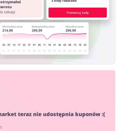
3 kody rabatowe
 otrzymałeś
 zwrotu
nie zakupy
Przetestuj kody
arket teraz nie udostępnia kuponów :(
ć!