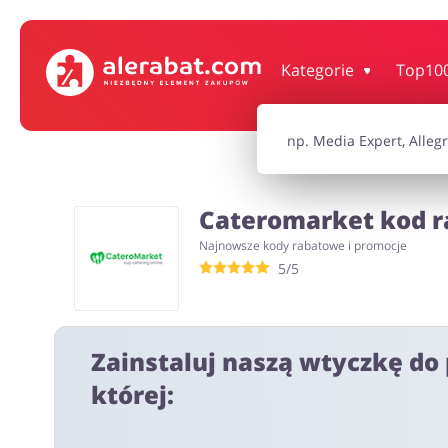
Dom, wnętrze i ogród
Książki, filmy, gr
Kategorie
Top10
Motoryzacja
Odzież, obuwie 
Cateromarket kod ra
Turystyka i Podróże
Usługi
Najnowsze kody rabatowe i promocje
5/5
Wszystkie kody rabatowe
Wszystkie pr
Zainstaluj naszą wtyczkę do 
której: