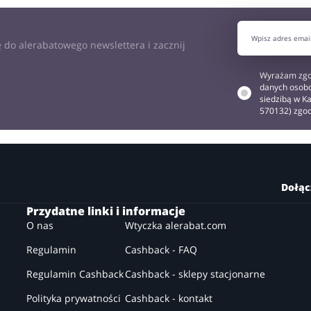
J OPINIĘ
 do alerabatowego newslettera i zacznij
Wyrażam zgo
danych osobo
siedzibą w Ka
570132) zgo
Dołąc
Przydatne linki i informacje
O nas
Wtyczka alerabat.com
Regulamin
Cashback - FAQ
Regulamin Cashback
Cashback - sklepy stacjonarne
Polityka prywatności
Cashback - kontakt