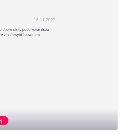
16.11.2022
o dobre diety pudełkowe duża
óre z nich wybróbowałam
ej