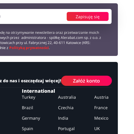
Zapisuję się
dę na otrzymywanie newslettera oraz przetwarzanie moich
wych przez administratora - spółkę Alerabat.com sp. z o.o. z
towicach przy ul. Fabrycznej 22, 40-611 Katowice (KRS:
dnie z
Polityką prywatności
.
Załóż konto
z do nas i oszczędzaj więcej!
International
Turkey
Australia
Austria
Brazil
Czechia
France
Germany
India
Mexico
Spain
Portugal
UK