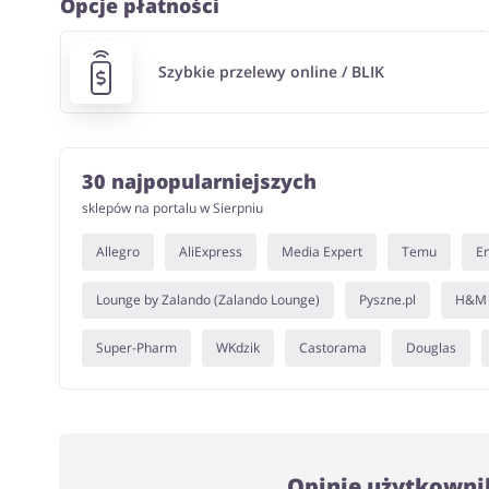
Opcje płatności
Szybkie przelewy online / BLIK
30 najpopularniejszych
sklepów na portalu w Sierpniu
Allegro
AliExpress
Media Expert
Temu
E
Lounge by Zalando (Zalando Lounge)
Pyszne.pl
H&M
Super-Pharm
WKdzik
Castorama
Douglas
Opinie użytkowni