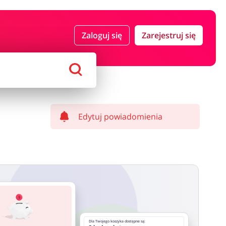
 i ubezpieczenia
Komputery foto i elektronika
Zaloguj się
Zarejestruj się
ort i hobby
AGD i RTV
Alkohole
Sklepy premium
Edytuj powiadomienia
Dla Twojego koszyka dostępne są: