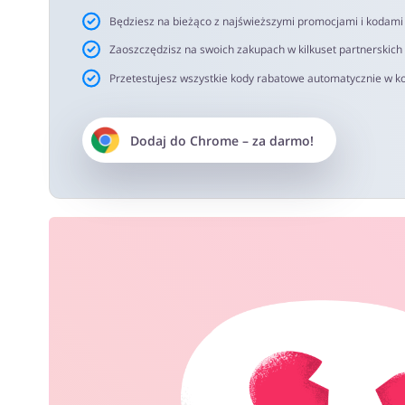
Będziesz na bieżąco z najświeższymi promocjami i kodam
Zaoszczędzisz na swoich zakupach w kilkuset partnerskich
Przetestujesz wszystkie kody rabatowe automatycznie w ko
Dodaj do
Chrome
– za darmo!