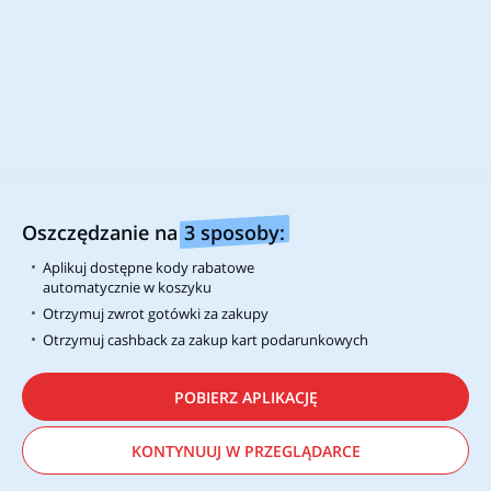
Zobacz także kupony rabatowe i promocje w
najpopularniejszych sklepach
10 promocji i kodów rabatowych
Allegro
3.7/5
(253 głosów)
16 promocji i kodów rabatowych
AliExpress
4/5
(150 głosów)
Oszczędzanie na
3 sposoby:
Aplikuj dostępne kody rabatowe
20 promocji i kodów rabatowych
automatycznie w koszyku
Media Expert
Otrzymuj zwrot gotówki za zakupy
3.8/5
(320 głosów)
Otrzymuj cashback za zakup kart podarunkowych
Newsletter
POBIERZ APLIKACJĘ
Nie chcesz przegapić najlepszych promocji? Zapisz się do
alerabatowego newslettera i zacznij oszczędzać!
KONTYNUUJ W PRZEGLĄDARCE