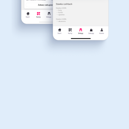
Dla dziecka
Dom, wnętrze i ogród
Właśnie otrzymałeś
12,40zł zwrotu
Książki, filmy, gry i muzyka
Erotyka
za ostatnie zakupy
Dla Twojego koszyka dostępne są:
3 kody rabatowe
Przetestuj kody
Finanse i ubezpieczenia
Komputery foto i
elektronika
Motoryzacja
Odzież, obuwie i dodatki