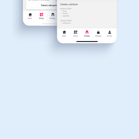
Dla dziecka
Dom, wnętrze i ogród
Właśnie otrzymałeś
12,40zł zwrotu
Książki, filmy, gry i muzyka
Erotyka
za ostatnie zakupy
Dla Twojego koszyka dostępne są:
3 kody rabatowe
Przetestuj kody
Finanse i ubezpieczenia
Komputery foto i
elektronika
Motoryzacja
Odzież, obuwie i dodatki