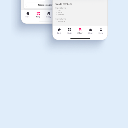
Dla dziecka
Dom, wnętrze i ogród
Właśnie otrzymałeś
12,40zł zwrotu
Książki, filmy, gry i muzyka
Erotyka
za ostatnie zakupy
Dla Twojego koszyka dostępne są:
3 kody rabatowe
Przetestuj kody
Finanse i ubezpieczenia
Komputery foto i
elektronika
Motoryzacja
Odzież, obuwie i dodatki