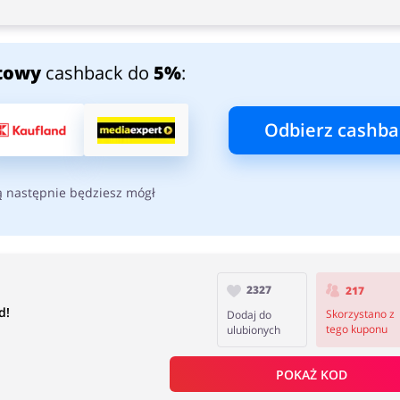
towy
cashback do
5%
:
Odbierz cashba
ą następnie będziesz mógł
2327
217
d!
Skorzystano z
Dodaj do
tego kuponu
ulubionych
POKAŻ KOD