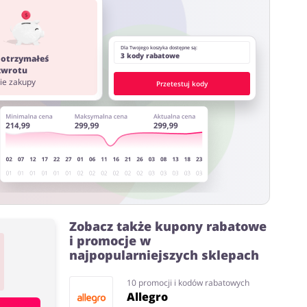
Dla Twojego koszyka dostępne są:
3 kody rabatowe
 otrzymałeś
 zwrotu
nie zakupy
Przetestuj kody
ostawy oraz może być naliczony od kwoty zamówienia
ystać z innych stron lub rozszerzeń do przeglądarki
Zobacz także kupony rabatowe
i promocje w
najpopularniejszych sklepach
10 promocji i kodów rabatowych
Allegro