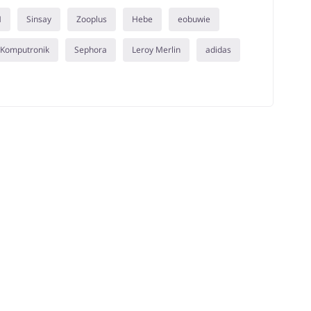
M
Sinsay
Zooplus
Hebe
eobuwie
Komputronik
Sephora
Leroy Merlin
adidas