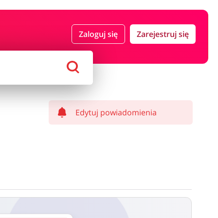
 i ubezpieczenia
Komputery foto i elektronika
Zaloguj się
Zarejestruj się
ort i hobby
AGD i RTV
Alkohole
Sklepy premium
Edytuj powiadomienia