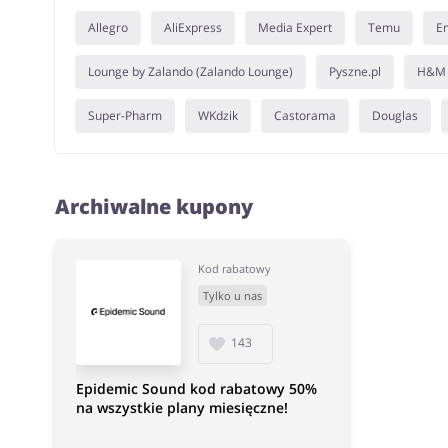
Allegro
AliExpress
Media Expert
Temu
E
Lounge by Zalando (Zalando Lounge)
Pyszne.pl
H&M
Super-Pharm
WKdzik
Castorama
Douglas
Archiwalne kupony
Kod rabatowy
Tylko u nas
143
Epidemic Sound kod rabatowy 50%
na wszystkie plany miesięczne!