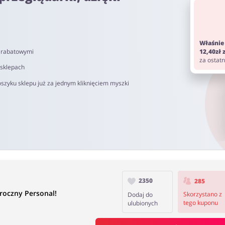
 rocznej
 miesięcznej
Właśnie
i rabatowymi
12,40zł
za ostat
 sklepach
do 72h od momentu złożenia zamówienia. Nie dotyczy on kosztów d
szyku sklepu już za jednym kliknięciem myszki
om. Pamiętaj aby przed zakupem wyłączyć AdBlock oraz aby nie korz
si od 40 do 90 dni.
2350
285
roczny Personal!
Skorzystano z
Dodaj do
tego kuponu
ulubionych