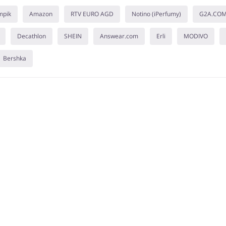
mpik
Amazon
RTV EURO AGD
Notino (iPerfumy)
G2A.CO
Decathlon
SHEIN
Answear.com
Erli
MODIVO
Bershka