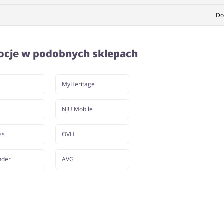
Do
ocje w podobnych sklepach
MyHeritage
NJU Mobile
ss
OVH
nder
AVG