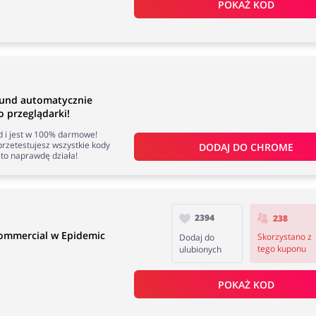
POKAŻ KOD
ound automatycznie
 przeglądarki!
nd i jest w 100% darmowe!
rzetestujesz wszystkie kody
DODAJ DO 
CHROME
to naprawdę działa!
2394
238
ommercial w Epidemic
Skorzystano z
Dodaj do
tego kuponu
ulubionych
POKAŻ KOD