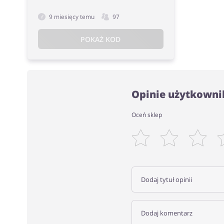
9 miesięcy temu
97
POKAŻ KOD
Opinie użytkowni
Oceń sklep