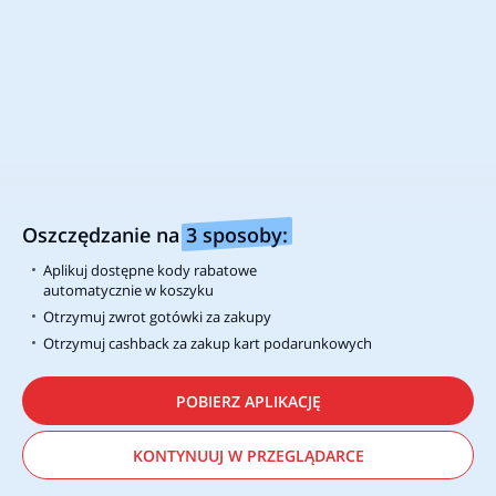
Za pobraniem
Karta podarunkowa / voucher
Oszczędzanie na
3 sposoby:
Zakupy na raty
Aplikuj dostępne kody rabatowe
automatycznie w koszyku
Otrzymuj zwrot gotówki za zakupy
Otrzymuj cashback za zakup kart podarunkowych
Opcje dostawy
POBIERZ APLIKACJĘ
Darmowa dostawa
KONTYNUUJ W PRZEGLĄDARCE