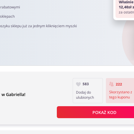
Właśnie
i rabatowymi
12,40zł
za ostat
 sklepach
szyku sklepu już za jednym kliknięciem myszki
583
222
Skorzystano z
Dodaj do
w Gabriella!
tego kuponu
ulubionych
POKAŻ KOD