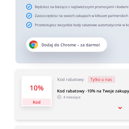
Będziesz na bieżąco z najświeższymi promocjami i kodam
Zaoszczędzisz na swoich zakupach w kilkuset partnerskich
Przetestujesz wszystkie kody rabatowe automatycznie w ko
Dodaj do
Chrome
– za darmo!
Kod rabatowy
Tylko u nas
10%
Kod rabatowy -10% na Twoje zakupy 
4 miesiące
Kod