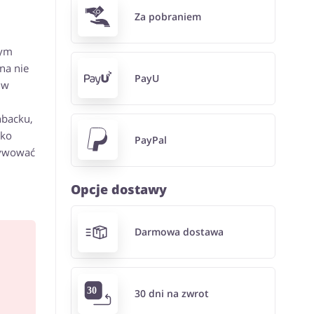
Za pobraniem
nym
na nie
PayU
 w
hbacku,
tko
PayPal
ktywować
Opcje dostawy
Darmowa dostawa
30 dni na zwrot