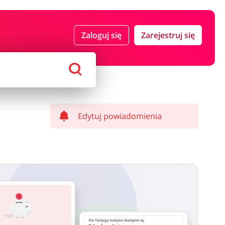
 i ubezpieczenia
Komputery foto i elektronika
Zaloguj się
Zarejestruj się
ort i hobby
AGD i RTV
Alkohole
Sklepy premium
Edytuj powiadomienia
Dla Twojego koszyka dostępne są: