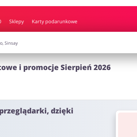
y i muzyka
Erotyka
Finanse
0
Sklepy
Karty podarunkowe
i dodatki
Prezenty i gadżety
Sp
towe i promocje Sierpień 2026
Zdrowie i uroda
omocje
przeglądarki, dzięki