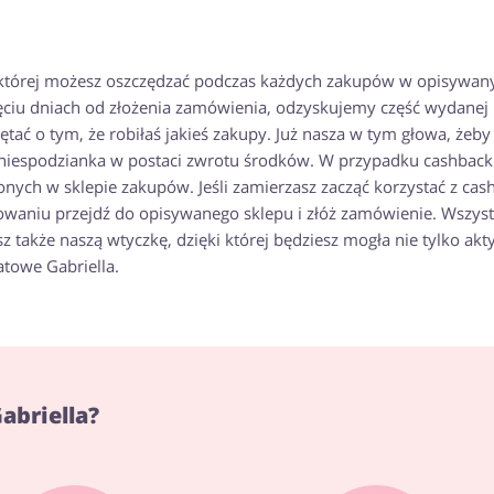
ki której możesz oszczędzać podczas każdych zakupów w opisywa
esięciu dniach od złożenia zamówienia, odzyskujemy część wydanej 
tać o tym, że robiłaś jakieś zakupy. Już nasza w tym głowa, żeby
a niespodzianka w postaci zwrotu środków. W przypadku cashback
onych w sklepie zakupów. Jeśli zamierzasz zacząć korzystać z cas
owaniu przejdź do opisywanego sklepu i złóż zamówienie. Wszys
esz także naszą wtyczkę, dzięki której będziesz mogła nie tylko a
atowe Gabriella.
abriella?