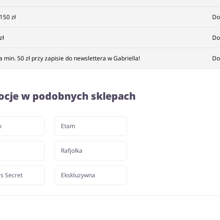
150 zł
Do
zł
Do
min. 50 zł przy zapisie do newslettera w Gabriella!
Do
ocje w podobnych sklepach
x
Etam
i
Rafjolka
's Secret
Ekskluzywna