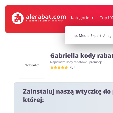
Dom, wnętrze i ogród
Książki, filmy, gr
Kategorie
Top10
Motoryzacja
Odzież, obuwie 
Gabriella kody raba
Turystyka i Podróże
Usługi
Najnowsze kody rabatowe i promocje
5/5
Wszystkie kody rabatowe
Wszystkie pr
Zainstaluj naszą wtyczkę do 
której: