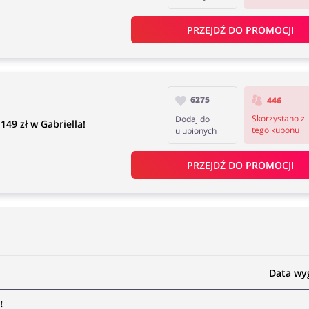
PRZEJDŹ DO PROMOCJI
6275
446
Skorzystano z
Dodaj do
9 zł w Gabriella!
tego kuponu
ulubionych
PRZEJDŹ DO PROMOCJI
Data wy
!