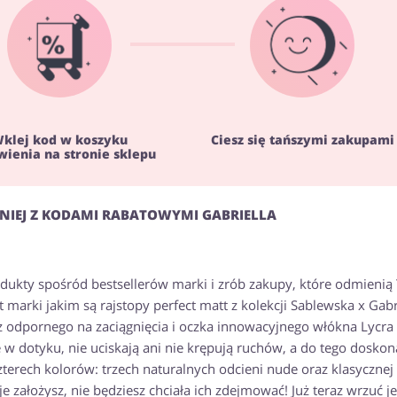
klej kod w koszyku
Ciesz się tańszymi zakupami
ienia na stronie sklepu
ANIEJ Z KODAMI RABATOWYMI GABRIELLA
dukty spośród bestsellerów marki i zrób zakupy, które odmienią
t marki jakim są rajstopy perfect matt z kolekcji Sablewska x Gabr
z odpornego na zaciągnięcia i oczka innowacyjnego włókna Lycra 
w dotyku, nie uciskają ani nie krępują ruchów, a do tego doskon
terech kolorów: trzech naturalnych odcieni nude oraz klasycznej 
e założysz, nie będziesz chciała ich zdejmować! Już teraz wrzuć j