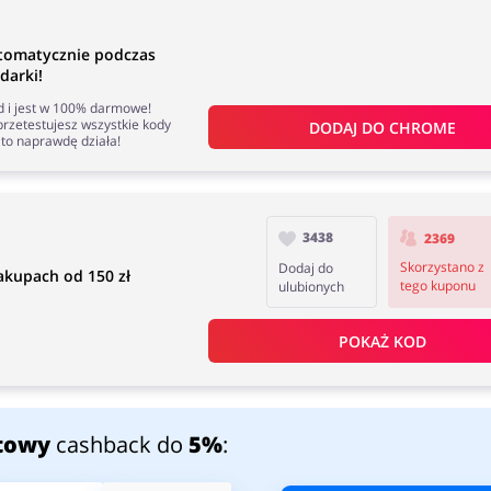
utomatycznie podczas
darki!
nd i jest w 100% darmowe!
rzetestujesz wszystkie kody
DODAJ DO 
CHROME
to naprawdę działa!
3438
2369
Skorzystano z
Dodaj do
akupach od 150 zł
tego kuponu
ulubionych
POKAŻ KOD
towy
cashback do
5%
: