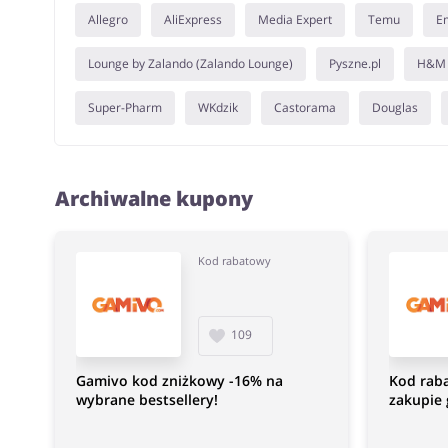
Allegro
AliExpress
Media Expert
Temu
E
Lounge by Zalando (Zalando Lounge)
Pyszne.pl
H&M
Super-Pharm
WKdzik
Castorama
Douglas
Archiwalne kupony
Kod rabatowy
109
Gamivo kod zniżkowy -16% na
Kod rab
wybrane bestsellery!
zakupie 