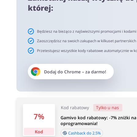
netto. Rekomendujemy korzystanie z wtyczki alerabat.c
której:
oferujących kody rabatowe lub cashback.
Czas akceptacji cashback:
Będziesz na bieżąco z najświeższymi promocjami i kodam
Średni czas akceptacji Cashback w Gamivo wynosi od 40
Zaoszczędzisz na swoich zakupach w kilkuset partnerskich
Przetestujesz wszystkie kody rabatowe automatycznie w ko
Dodaj do
Chrome
– za darmo!
Kod rabatowy
Tylko u nas
7%
Gamivo kod rabatowy: -7% zniżki na
oprogramowania!
Kod
Cashback do 2.5%