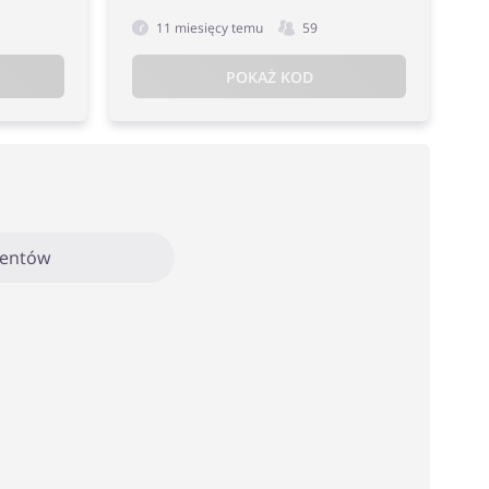
11 miesięcy temu
59
POKAŻ KOD
mentów