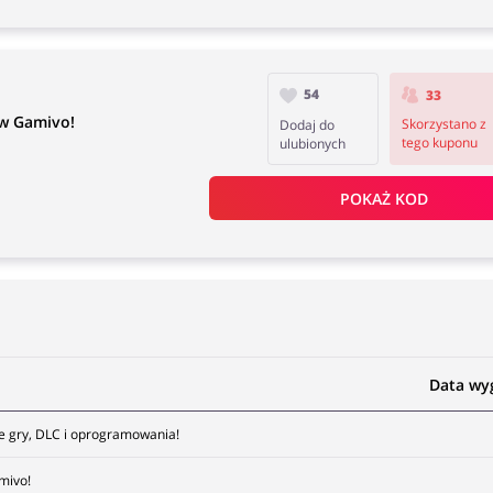
54
33
w Gamivo!
Skorzystano z
Dodaj do
tego kuponu
ulubionych
POKAŻ KOD
Data wy
e gry, DLC i oprogramowania!
mivo!