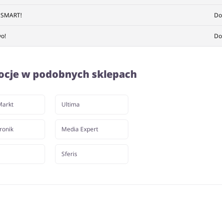
w SMART!
Do
o!
Do
ocje w podobnych sklepach
Markt
Ultima
ronik
Media Expert
Sferis