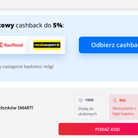
towy
cashback do
5%
:
Odbierz cashba
ą następnie będziesz mógł
1909
902
członków SMART!
Skorzystano z
Dodaj do
tego kuponu
ulubionych
POKAŻ KOD