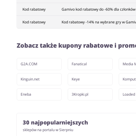
Kod rabatowy
Gamivo kod rabatowy do -60% dla członkó
Kod rabatowy
Kod rabatowy -14% na wybrane gry w Gamiv
Zobacz także kupony rabatowe i prom
G2A.COM
Fanatical
Media 
Kinguin.net
Keye
Komput
Eneba
3Kropki.pl
Loaded
30 najpopularniejszych
sklepów na portalu w Sierpniu