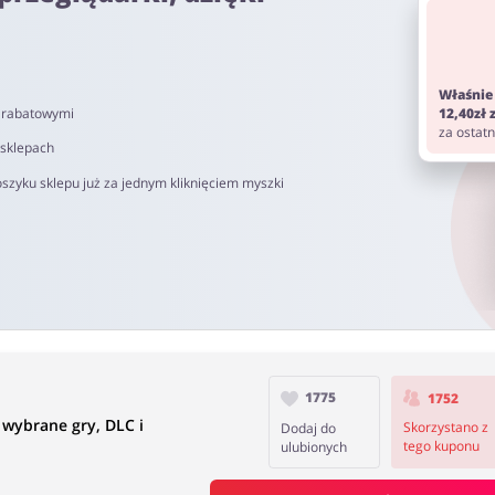
om. Pamiętaj aby przed zakupem wyłączyć AdBlock oraz aby nie korz
Właśnie
i rabatowymi
12,40zł
 do 90 dni.
za ostat
 sklepach
szyku sklepu już za jednym kliknięciem myszki
1775
1752
 wybrane gry, DLC i
Skorzystano z
Dodaj do
tego kuponu
ulubionych