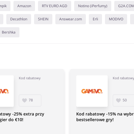
mpik
Amazon
RTV EURO AGD
Notino (iPerfumy)
G2A.CO
Decathlon
SHEIN
Answear.com
Erli
MODIVO
Bershka
Kod rabatowy
Kod rabatow
78
50
atowy -25% extra przy
Kod rabatowy -15% na wyb
gier do €10!
bestsellerowe gry!