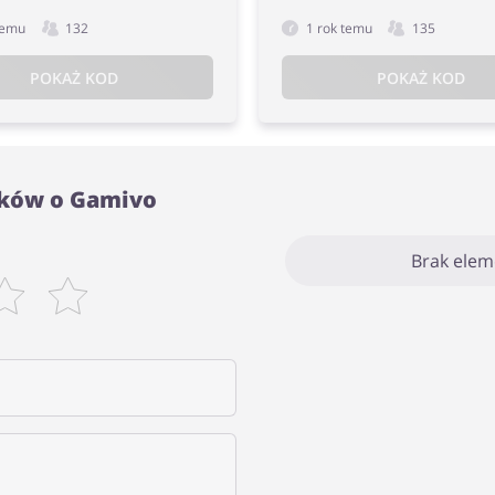
temu
132
1 rok temu
135
POKAŻ KOD
POKAŻ KOD
ików o Gamivo
Brak ele