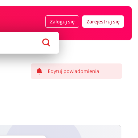
 i ubezpieczenia
Komputery foto i elektronika
Zaloguj się
Zarejestruj się
ort i hobby
AGD i RTV
Alkohole
Sklepy premium
Edytuj powiadomienia
ostawy oraz może być naliczony od kwoty zamówienia