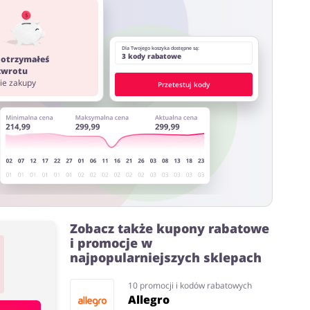
ystać z innych stron lub rozszerzeń do przeglądarki
Dla Twojego koszyka dostępne są:
3 kody rabatowe
 otrzymałeś
 zwrotu
nie zakupy
Przetestuj kody
Zobacz także kupony rabatowe
i promocje w
najpopularniejszych sklepach
10 promocji i kodów rabatowych
Allegro