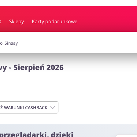
y i muzyka
Erotyka
Finanse
0
Sklepy
Karty podarunkowe
i dodatki
Prezenty i gadżety
Sp
 ◦ Sierpień 2026
Zdrowie i uroda
omocje
Ż WARUNKI CASHBACK
przeglądarki, dzięki
do 72h od momentu złożenia zamówienia. Nie dotyczy on kosztów d