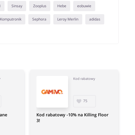
M
Sinsay
Zooplus
Hebe
eobuwie
Komputronik
Sephora
Leroy Merlin
adidas
y
Kod rabatowy
75
rane
Kod rabatowy -10% na Killing Floor
3!