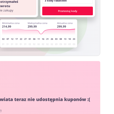
3 kody rabatowe
 otrzymałeś
 zwrotu
nie zakupy
Przetestuj kody
wiata teraz nie udostępnia kuponów :(
ć!