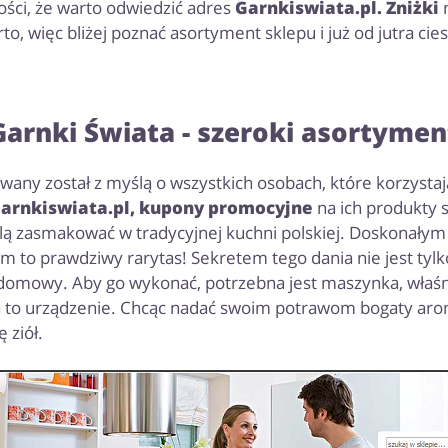
ości, że warto odwiedzić adres
Garnkiswiata.pl. Zniżki
n
, więc bliżej poznać asortyment sklepu i już od jutra cie
Garnki Świata - szeroki asortymen
wany został z myślą o wszystkich osobach, które korzysta
arnkiswiata.pl, kupony promocyjne
na ich produkty s
olą zasmakować w tradycyjnej kuchni polskiej. Doskonały
o prawdziwy rarytas! Sekretem tego dania nie jest tylko
 domowy. Aby go wykonać, potrzebna jest maszynka, właśn
 to urządzenie. Chcąc nadać swoim potrawom bogaty aroma
 ziół.