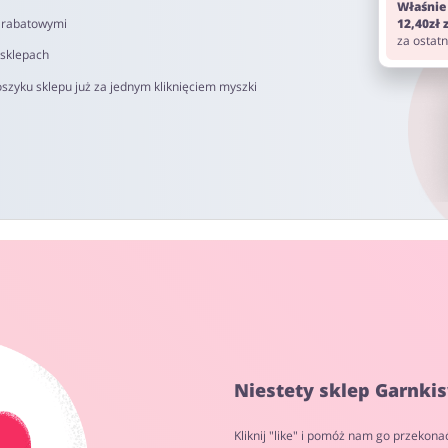
Właśnie
i rabatowymi
12,40zł
za ostat
 sklepach
szyku sklepu już za jednym kliknięciem myszki
Niestety sklep Garnkis
Kliknij "like" i pomóż nam go przekona