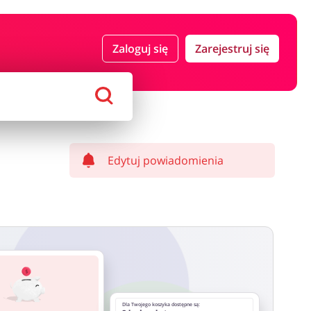
 i ubezpieczenia
Komputery foto i elektronika
Zaloguj się
Zarejestruj się
ort i hobby
AGD i RTV
Alkohole
Sklepy premium
Edytuj powiadomienia
Dla Twojego koszyka dostępne są: