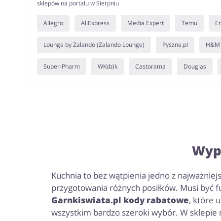
sklepów na portalu w Sierpniu
Allegro
AliExpress
Media Expert
Temu
E
Lounge by Zalando (Zalando Lounge)
Pyszne.pl
H&M
Super-Pharm
WKdzik
Castorama
Douglas
Wypo
Kuchnia to bez wątpienia jedno z najważni
przygotowania różnych posiłków. Musi być f
Garnkiswiata.pl kody rabatowe
, które 
wszystkim bardzo szeroki wybór. W sklepie