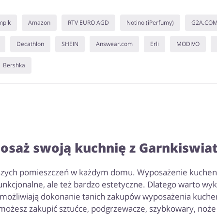
mpik
Amazon
RTV EURO AGD
Notino (iPerfumy)
G2A.CO
Decathlon
SHEIN
Answear.com
Erli
MODIVO
Bershka
saż swoją kuchnię z Garnkiswiat
ejszych pomieszczeń w każdym domu. Wyposażenie kuchenn
unkcjonalne, ale też bardzo estetyczne. Dlatego warto wy
umożliwiają dokonanie tanich zakupów wyposażenia kuchenn
 możesz zakupić sztućce, podgrzewacze, szybkowary, noż