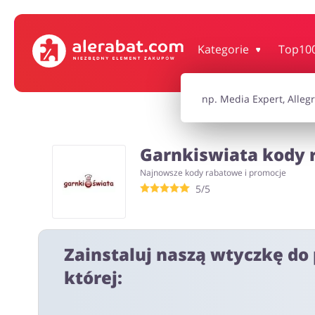
Dom, wnętrze i ogród
Książki, filmy, gr
Kategorie
Top10
Motoryzacja
Odzież, obuwie 
Garnkiswiata kody r
Turystyka i Podróże
Usługi
Najnowsze kody rabatowe i promocje
5/5
Wszystkie kody rabatowe
Wszystkie pr
Zainstaluj naszą wtyczkę do 
której: