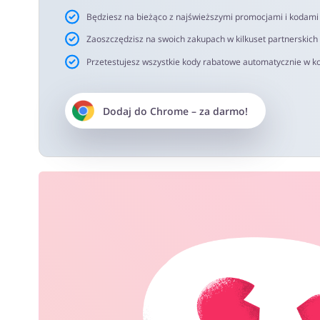
Będziesz na bieżąco z najświeższymi promocjami i kodam
Zaoszczędzisz na swoich zakupach w kilkuset partnerskich
Przetestujesz wszystkie kody rabatowe automatycznie w ko
Dodaj do
Chrome
– za darmo!