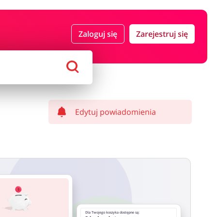
 i ubezpieczenia
Komputery foto i elektronika
Zaloguj się
Zarejestruj się
ort i hobby
AGD i RTV
Alkohole
Sklepy premium
Edytuj powiadomienia
Dla Twojego koszyka dostępne są: