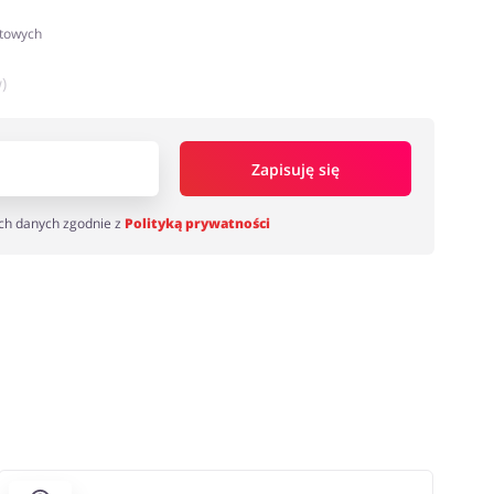
atowych
)
Zapisuję się
ch danych zgodnie z
Polityką prywatności