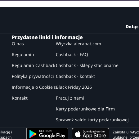
Dołąc
Przydatne linki i informacje
O nas
Wtyczka alerabat.com
Regulamin
Cashback - FAQ
Regulamin Cashback
Cashback - sklepy stacjonarne
Polityka prywatności
Cashback - kontakt
Informacje o Cookie's
Black Friday 2026
Kontakt
Pracuj z nami
Karty podarunkowe dla Firm
Sprawdź saldo karty podarunkowej
kację i 
Zainstaluj wtyc
akupach
ulubionej prze