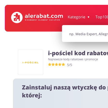
Dom, wnętrze i ogród
Książki, filmy, gr
Kategorie
Top10
Motoryzacja
Odzież, obuwie 
i-pościel kod rabato
Turystyka i Podróże
Usługi
Najnowsze kody rabatowe i promocje
5/5
Wszystkie kody rabatowe
Wszystkie pr
Zainstaluj naszą wtyczkę do 
której: