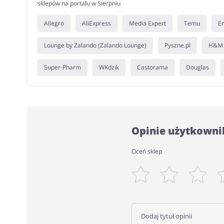
sklepów na portalu w Sierpniu
Allegro
AliExpress
Media Expert
Temu
E
Lounge by Zalando (Zalando Lounge)
Pyszne.pl
H&M
Super-Pharm
WKdzik
Castorama
Douglas
Opinie użytkownik
Oceń sklep