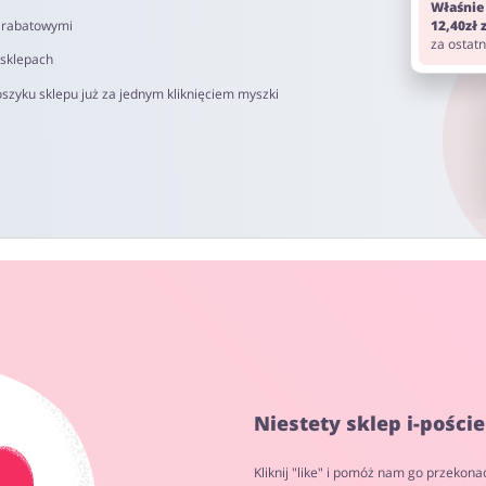
Właśnie
i rabatowymi
12,40zł
za ostat
 sklepach
szyku sklepu już za jednym kliknięciem myszki
Niestety sklep i-pości
Kliknij "like" i pomóż nam go przekona