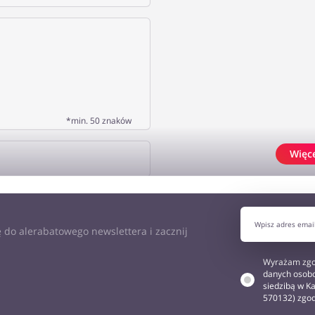
*min. 50 znaków
Więc
J OPINIĘ
 do alerabatowego newslettera i zacznij
Wyrażam zgo
danych osobo
siedzibą w Ka
570132) zgo