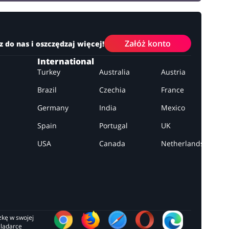
Załóż konto
z do nas i oszczędzaj więcej!
International
Turkey
Australia
Austria
Brazil
Czechia
France
Germany
India
Mexico
Spain
Portugal
UK
USA
Canada
Netherlands
zkę w swojej 
glądarce