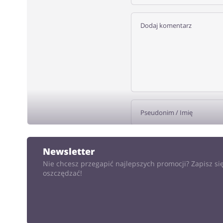
DODA
Newsletter
Nie chcesz przegapić najlepszych promocji? Zapisz się
oszczędzać!