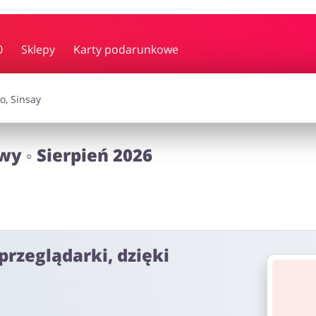
y i muzyka
Erotyka
Finanse
0
Sklepy
Karty podarunkowe
i dodatki
Prezenty i gadżety
Sp
wy ◦ Sierpień 2026
Zdrowie i uroda
omocje
przeglądarki, dzięki