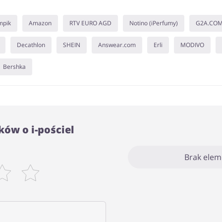
mpik
Amazon
RTV EURO AGD
Notino (iPerfumy)
G2A.CO
Decathlon
SHEIN
Answear.com
Erli
MODIVO
Bershka
ów o i-pościel
Brak ele