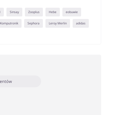
M
Sinsay
Zooplus
Hebe
eobuwie
Komputronik
Sephora
Leroy Merlin
adidas
mentów