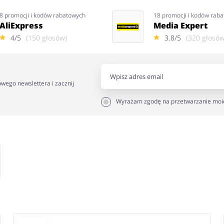
8 promocji i kodów rabatowych
18 promocji i kodów rab
AliExpress
Media Expert
4/5
(150 głosów)
3.8/5
(320 głosów
owego newslettera i zacznij
Wyrażam zgodę na przetwarzanie moi