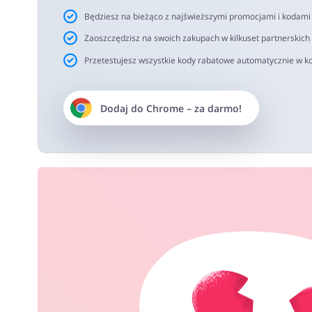
Będziesz na bieżąco z najświeższymi promocjami i kodam
Zaoszczędzisz na swoich zakupach w kilkuset partnerskich
Przetestujesz wszystkie kody rabatowe automatycznie w ko
Dodaj do
Chrome
– za darmo!