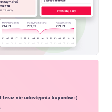
3 kody rabatowe
 otrzymałeś
 zwrotu
nie zakupy
Przetestuj kody
el teraz nie udostępnia kuponów :(
ć!