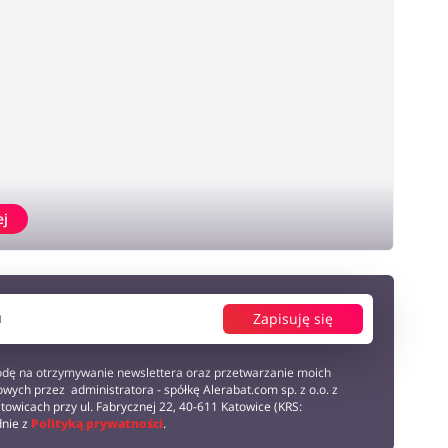
ej
Zapisuję się
dę na otrzymywanie newslettera oraz przetwarzanie moich
wych przez administratora - spółkę Alerabat.com sp. z o.o. z
towicach przy ul. Fabrycznej 22, 40-611 Katowice (KRS:
dnie z
Polityką prywatności
.