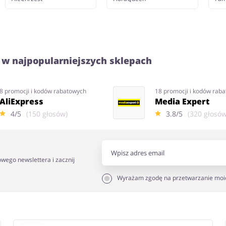
 w najpopularniejszych sklepach
8 promocji i kodów rabatowych
18 promocji i kodów rab
AliExpress
Media Expert
4/5
(150 głosów)
3.8/5
(320 głosów
owego newslettera i zacznij
Wyrażam zgodę na przetwarzanie moi