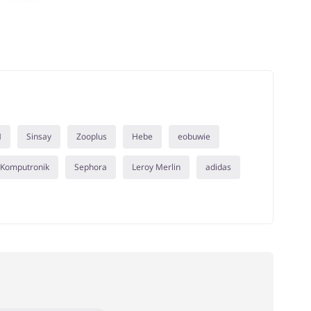
M
Sinsay
Zooplus
Hebe
eobuwie
Komputronik
Sephora
Leroy Merlin
adidas