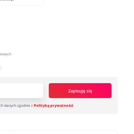
atowych
)
Zapisuję się
ch danych zgodnie z
Polityką prywatności