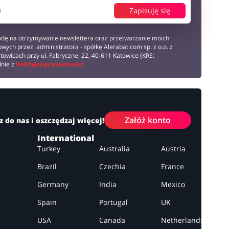
Zapisuję się
dę na otrzymywanie newslettera oraz przetwarzanie moich
wych przez administratora - spółkę Alerabat.com sp. z o.o. z
towicach przy ul. Fabrycznej 22, 40-611 Katowice (KRS:
dnie z
Polityką prywatności
.
Załóż konto
z do nas i oszczędzaj więcej!
International
Turkey
Australia
Austria
Brazil
Czechia
France
Germany
India
Mexico
Spain
Portugal
UK
USA
Canada
Netherlands