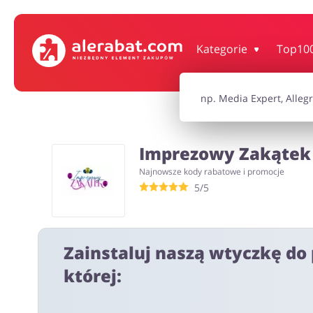
Dom, wnętrze i ogród
Książki, filmy, gr
Kategorie
Top10
Motoryzacja
Odzież, obuwie 
Imprezowy Zakątek 
Turystyka i Podróże
Usługi
Najnowsze kody rabatowe i promocje
5/5
Wszystkie kody rabatowe
Wszystkie pr
Zainstaluj naszą wtyczkę do 
której: