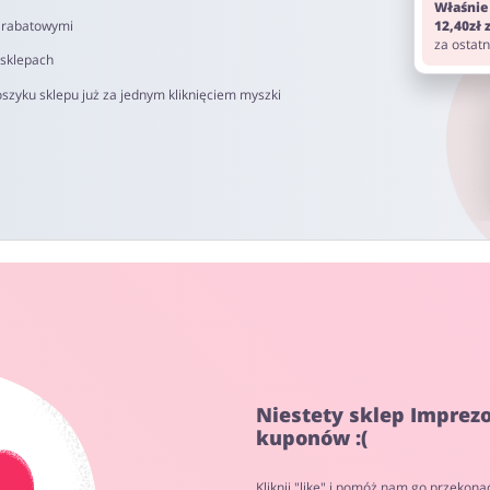
Właśnie
i rabatowymi
12,40zł
za ostat
 sklepach
szyku sklepu już za jednym kliknięciem myszki
Niestety sklep Imprez
kuponów :(
Kliknij "like" i pomóż nam go przekona