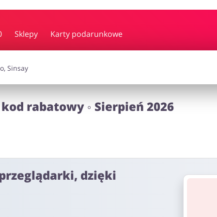
y i muzyka
Erotyka
Finanse
0
Sklepy
Karty podarunkowe
i dodatki
Prezenty i gadżety
Sp
kod rabatowy ◦ Sierpień 2026
Zdrowie i uroda
omocje
przeglądarki, dzięki