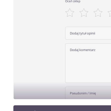
Oceń sklep
DODA