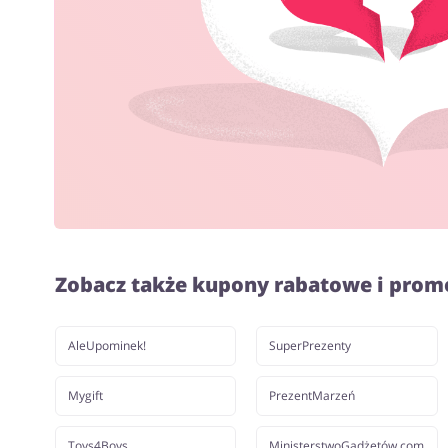
Zobacz także kupony rabatowe i prom
AleUpominek!
SuperPrezenty
Mygift
PrezentMarzeń
Toys4Boys
MinisterstwoGadżetów.com