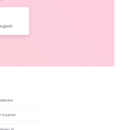
 kupon
aMarket
r Surprise
iliowo.pl