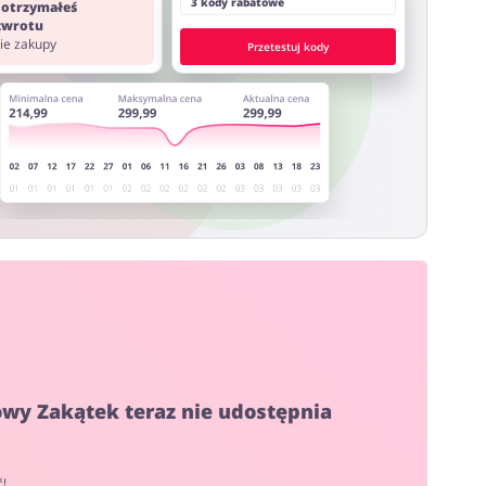
3 kody rabatowe
 otrzymałeś
 zwrotu
nie zakupy
Przetestuj kody
owy Zakątek teraz nie udostępnia
ć!