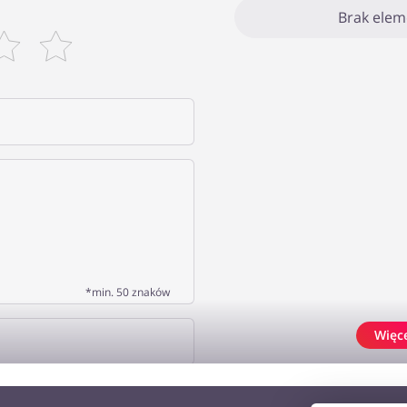
Brak ele
*min. 50 znaków
Więc
J OPINIĘ