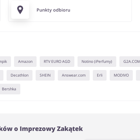
Punkty odbioru
mpik
Amazon
RTV EURO AGD
Notino (iPerfumy)
G2A.CO
Decathlon
SHEIN
Answear.com
Erli
MODIVO
Bershka
ków o Imprezowy Zakątek