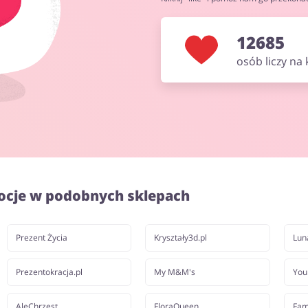
12685
osób liczy na
ocje w podobnych sklepach
Prezent Życia
Kryształy3d.pl
Lun
Prezentokracja.pl
My M&M's
You
AleChrzest
FloraQueen
Fam