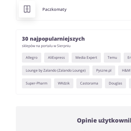
Paczkomaty
30 najpopularniejszych
sklepów na portalu w Sierpniu
Allegro
AliExpress
Media Expert
Temu
E
Lounge by Zalando (Zalando Lounge)
Pyszne.pl
H&M
Super-Pharm
WKdzik
Castorama
Douglas
Opinie użytkowni