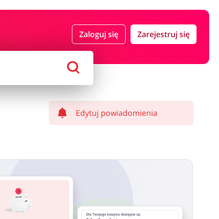
 i ubezpieczenia
Komputery foto i elektronika
Zaloguj się
Zarejestruj się
ort i hobby
AGD i RTV
Alkohole
Sklepy premium
Edytuj powiadomienia
Dla Twojego koszyka dostępne są: