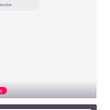
mentów
ej