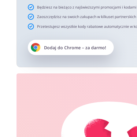
Będziesz na bieżąco z najświeższymi promocjami i kodam
Zaoszczędzisz na swoich zakupach w kilkuset partnerskich
Przetestujesz wszystkie kody rabatowe automatycznie w ko
Dodaj do
Chrome
– za darmo!