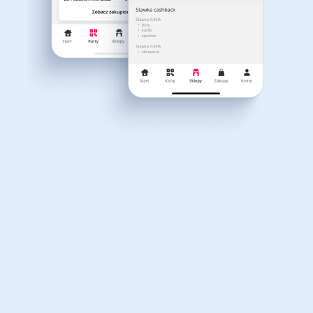
Dla dziecka
Dom, wnętrze i ogród
Właśnie otrzymałeś
12,40zł zwrotu
Książki, filmy, gry i muzyka
Erotyka
za ostatnie zakupy
Dla Twojego koszyka dostępne są:
3 kody rabatowe
Przetestuj kody
Finanse i ubezpieczenia
Komputery foto i
elektronika
Motoryzacja
Odzież, obuwie i dodatki