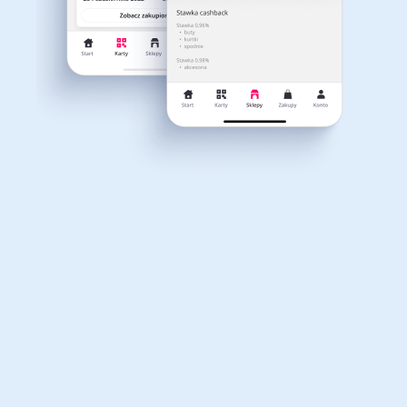
Dla dziecka
Dom, wnętrze i ogród
Właśnie otrzymałeś
12,40zł zwrotu
Książki, filmy, gry i muzyka
Erotyka
za ostatnie zakupy
Dla Twojego koszyka dostępne są:
3 kody rabatowe
Przetestuj kody
Finanse i ubezpieczenia
Komputery foto i
elektronika
Motoryzacja
Odzież, obuwie i dodatki