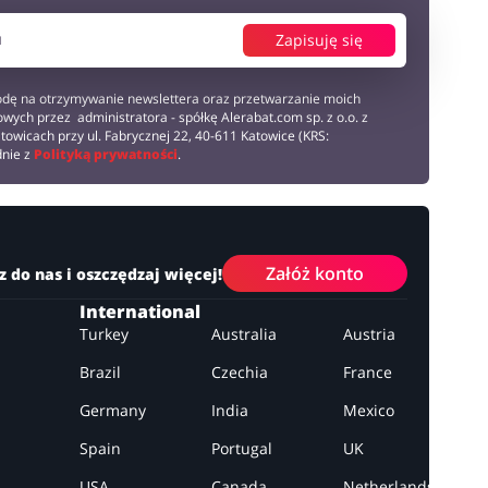
Zapisuję się
dę na otrzymywanie newslettera oraz przetwarzanie moich
wych przez administratora - spółkę Alerabat.com sp. z o.o. z
towicach przy ul. Fabrycznej 22, 40-611 Katowice (KRS:
dnie z
Polityką prywatności
.
Załóż konto
z do nas i oszczędzaj więcej!
International
Turkey
Australia
Austria
Brazil
Czechia
France
Germany
India
Mexico
Spain
Portugal
UK
USA
Canada
Netherlands