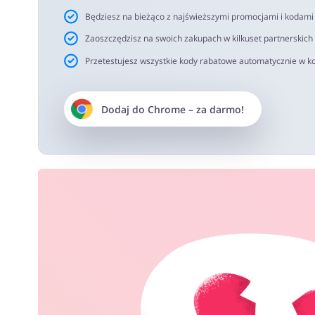
Będziesz na bieżąco z najświeższymi promocjami i kodam
Zaoszczędzisz na swoich zakupach w kilkuset partnerskich
Przetestujesz wszystkie kody rabatowe automatycznie w ko
Dodaj do
Chrome
– za darmo!