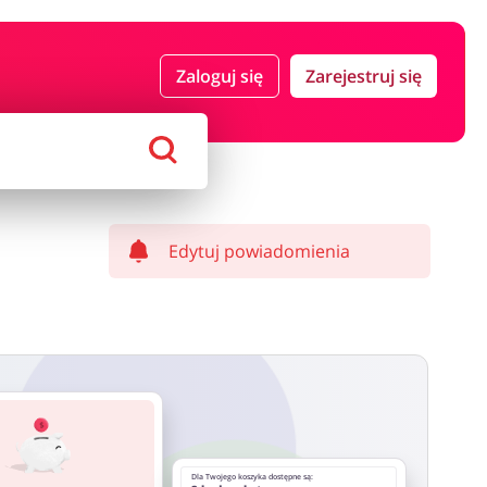
 i ubezpieczenia
Komputery foto i elektronika
Zaloguj się
Zarejestruj się
ort i hobby
AGD i RTV
Alkohole
Sklepy premium
Edytuj powiadomienia
Dla Twojego koszyka dostępne są: