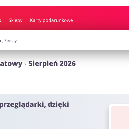
y i muzyka
Erotyka
Finanse
0
Sklepy
Karty podarunkowe
i dodatki
Prezenty i gadżety
Sp
atowy ◦ Sierpień 2026
Zdrowie i uroda
omocje
przeglądarki, dzięki