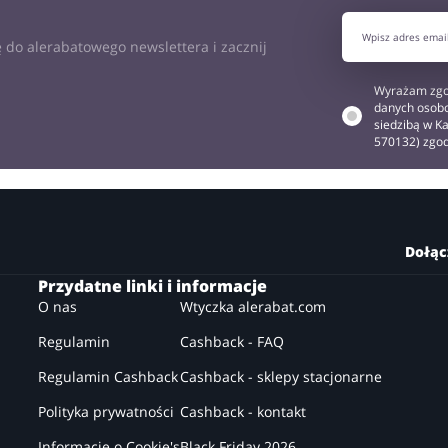
J OPINIĘ
 do alerabatowego newslettera i zacznij
Wyrażam zgo
danych osobo
siedzibą w Ka
570132) zgo
Dołąc
Przydatne linki i informacje
O nas
Wtyczka alerabat.com
Regulamin
Cashback - FAQ
Regulamin Cashback
Cashback - sklepy stacjonarne
Polityka prywatności
Cashback - kontakt
Informacje o Cookie's
Black Friday 2026