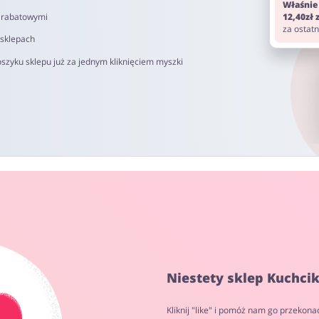
Właśnie
i rabatowymi
12,40zł
za ostat
 sklepach
szyku sklepu już za jednym kliknięciem myszki
Niestety sklep Kuchci
Kliknij "like" i pomóż nam go przekona