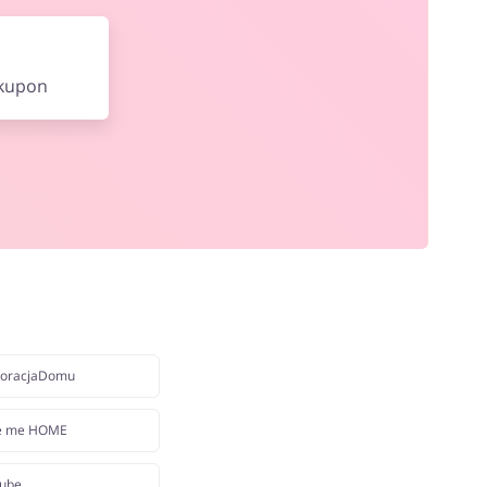
 kupon
oracjaDomu
e me HOME
ube