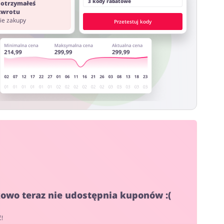
3 kody rabatowe
 otrzymałeś
 zwrotu
nie zakupy
Przetestuj kody
kowo teraz nie udostępnia kuponów :(
ć!