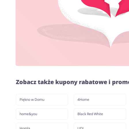
Zobacz także kupony rabatowe i prom
Piękno w Domu
4Home
home&you
Black Red White
Homla
LIDL