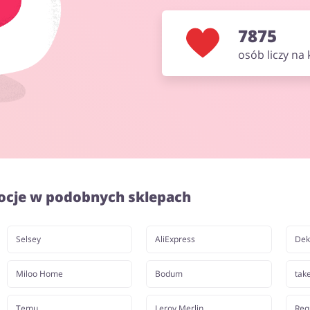
7875
osób liczy na
ocje w podobnych sklepach
Selsey
AliExpress
Dek
Miloo Home
Bodum
tak
Temu
Leroy Merlin
Req