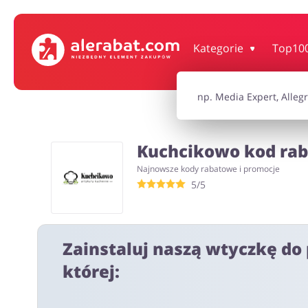
Dom, wnętrze i ogród
Książki, filmy, gr
Kategorie
Top10
Motoryzacja
Odzież, obuwie 
Kuchcikowo kod rab
Turystyka i Podróże
Usługi
Najnowsze kody rabatowe i promocje
5/5
Wszystkie kody rabatowe
Wszystkie pr
Zainstaluj naszą wtyczkę do 
której: