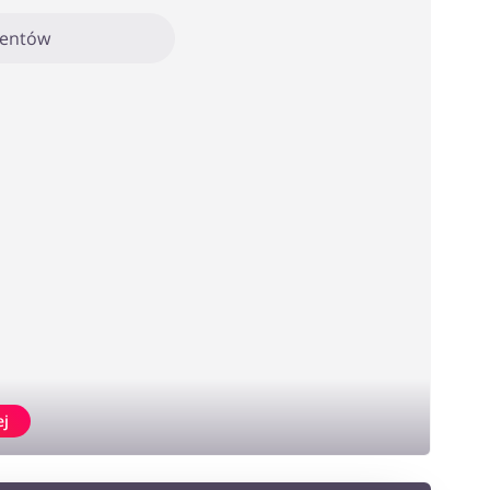
mentów
ej