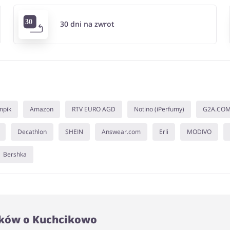
30 dni na zwrot
mpik
Amazon
RTV EURO AGD
Notino (iPerfumy)
G2A.CO
Decathlon
SHEIN
Answear.com
Erli
MODIVO
Bershka
ików o Kuchcikowo