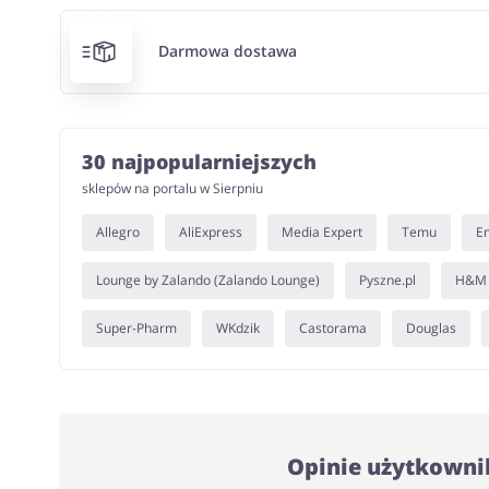
Darmowa dostawa
30 najpopularniejszych
sklepów na portalu w Sierpniu
Allegro
AliExpress
Media Expert
Temu
E
Lounge by Zalando (Zalando Lounge)
Pyszne.pl
H&M
Super-Pharm
WKdzik
Castorama
Douglas
Opinie użytkown