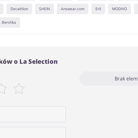
Decathlon
SHEIN
Answear.com
Erli
MODIVO
Bershka
ków o La Selection
Brak ele