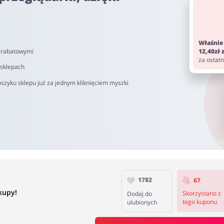
om. Pamiętaj aby przed zakupem wyłączyć AdBlock oraz aby nie korz
Właśnie
i rabatowymi
12,40zł
od 40 do 90 dni.
za ostat
 sklepach
szyku sklepu już za jednym kliknięciem myszki
1782
67
kupy!
Skorzystano z
Dodaj do
tego kuponu
ulubionych