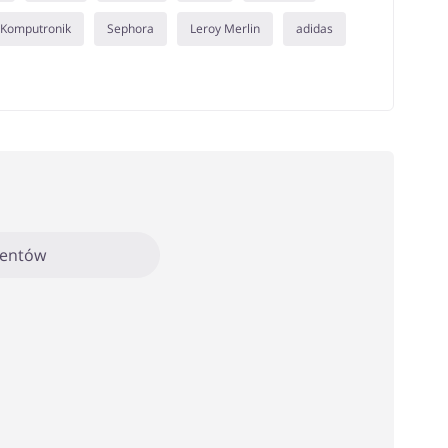
Komputronik
Sephora
Leroy Merlin
adidas
mentów