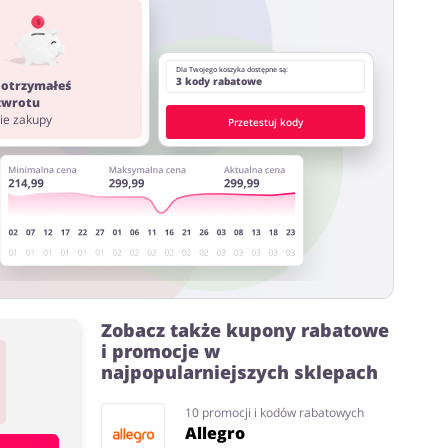
ystać z innych stron lub rozszerzeń do przeglądarki
Dla Twojego koszyka dostępne są:
3 kody rabatowe
 otrzymałeś
 zwrotu
nie zakupy
Przetestuj kody
Zobacz także kupony rabatowe
i promocje w
najpopularniejszych sklepach
10 promocji i kodów rabatowych
Allegro