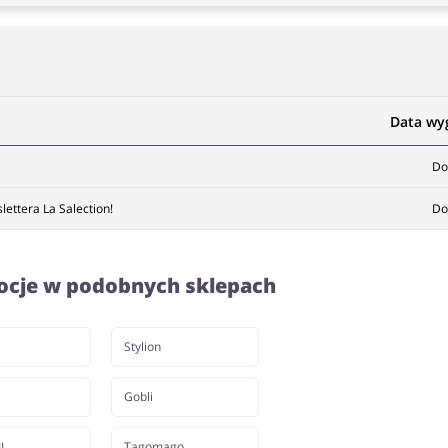
Data wy
Do
ettera La Salection!
Do
ocje w podobnych sklepach
Stylion
Gobli
L
Tagomago