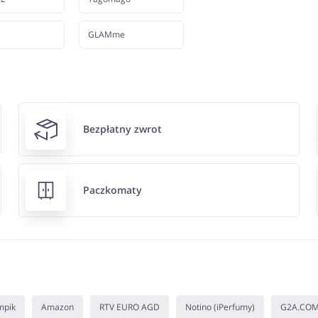
GLAMme
Bezpłatny zwrot
Paczkomaty
mpik
Amazon
RTV EURO AGD
Notino (iPerfumy)
G2A.CO