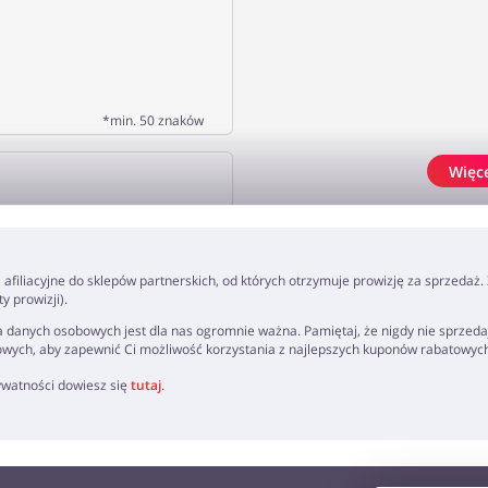
*min. 50 znaków
Więc
J OPINIĘ
ki afiliacyjne do sklepów partnerskich, od których otrzymuje prowizję za sprzedaż
 prowizji).
 danych osobowych jest dla nas ogromnie ważna. Pamiętaj, że nigdy nie sprzeda
owych, aby zapewnić Ci możliwość korzystania z najlepszych kuponów rabatowyc
rywatności dowiesz się
tutaj
.