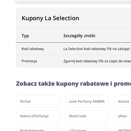
Kupony La Selection
Typ
Szczegóły zniżki
Kod rabatowy
La Selection kod rabatowy 5% na zakupy!
Promocja
Zgarnij kod rabatowy 5% za zapis do newsl
Zobacz także kupony rabatowe i prom
Perfun
Lane Perfumy AMBRA
Kosme
Notino (iPerfumy)
MonCredo
phlov
Parfumdreams
L'Occitane
NEONAI