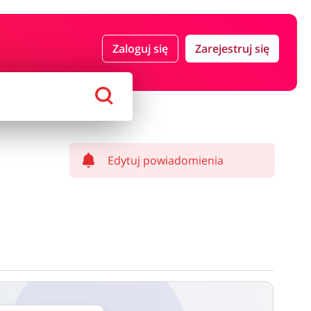
 i ubezpieczenia
Komputery foto i elektronika
Zaloguj się
Zarejestruj się
ort i hobby
AGD i RTV
Alkohole
Sklepy premium
Edytuj powiadomienia
ostawy oraz może być naliczony od kwoty zamówienia