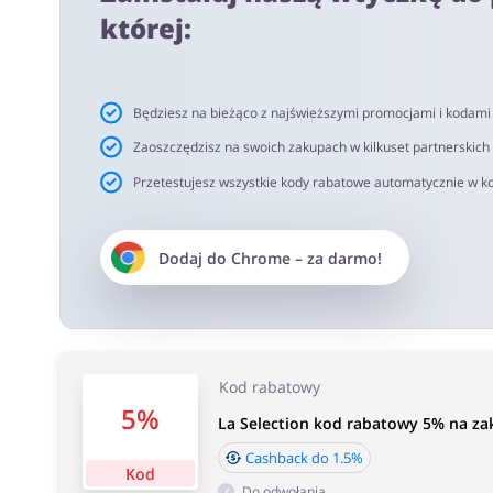
netto. Rekomendujemy korzystanie z wtyczki alerabat.c
której:
oferujących kody rabatowe lub cashback.
Czas akceptacji cashback:
Będziesz na bieżąco z najświeższymi promocjami i kodam
Średni czas akceptacji Cashback w La Selection wynosi 
Zaoszczędzisz na swoich zakupach w kilkuset partnerskich
Przetestujesz wszystkie kody rabatowe automatycznie w ko
Dodaj do
Chrome
– za darmo!
Kod rabatowy
5%
La Selection kod rabatowy 5% na za
Cashback do 1.5%
Kod
Do odwołania