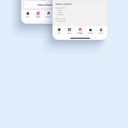
Dla dziecka
Dom, wnętrze i ogród
Właśnie otrzymałeś
12,40zł zwrotu
Książki, filmy, gry i muzyka
Erotyka
za ostatnie zakupy
Dla Twojego koszyka dostępne są:
3 kody rabatowe
Przetestuj kody
Finanse i ubezpieczenia
Komputery foto i
elektronika
Motoryzacja
Odzież, obuwie i dodatki