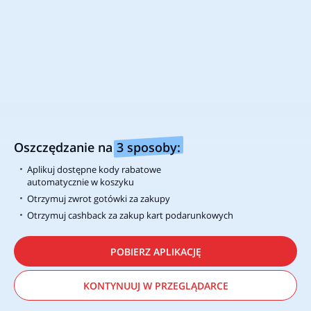
Przydatne linki i informacje
O nas
Wtyczka alerabat.com
Regulamin
Cashback - FAQ
Oszczędzanie na
3 sposoby:
Regulamin Cashback
Cashback - sklepy stacjonarne
Aplikuj dostępne kody rabatowe
Polityka prywatności
Cashback - kontakt
automatycznie w koszyku
Informacje o Cookie's
Black Friday 2026
Otrzymuj zwrot gotówki za zakupy
Otrzymuj cashback za zakup kart podarunkowych
Kontakt
Pracuj z nami
Karty podarunkowe dla Firm
POBIERZ APLIKACJĘ
Sprawdź saldo karty podarunkowej
KONTYNUUJ W PRZEGLĄDARCE
International
Turkey
Australia
Austria