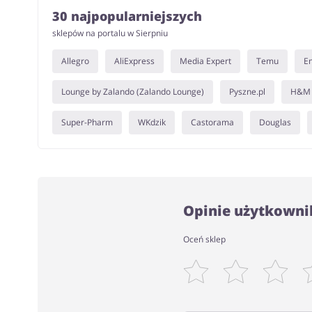
30 najpopularniejszych
sklepów na portalu w Sierpniu
Allegro
AliExpress
Media Expert
Temu
E
Lounge by Zalando (Zalando Lounge)
Pyszne.pl
H&M
Super-Pharm
WKdzik
Castorama
Douglas
Opinie użytkowni
Oceń sklep