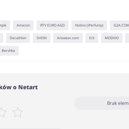
mpik
Amazon
RTV EURO AGD
Notino (iPerfumy)
G2A.CO
Decathlon
SHEIN
Answear.com
Erli
MODIVO
Bershka
ków o Netart
Brak ele