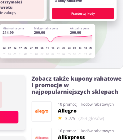
3 kody rabatowe
 otrzymałeś
 zwrotu
nie zakupy
Przetestuj kody
Zobacz także kupony rabatowe
i promocje w
najpopularniejszych sklepach
10 promocji i kodów rabatowych
Allegro
3.7/5
(253 głosów)
16 promocji i kodów rabatowych
AliExpress