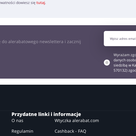
rywatności dowiesz się
tutaj
.
 do alerabatowego newslettera i zacznij
Wyrażam zgo
danych osobo
siedzibą w Ka
570132) zgo
Przydatne linki i informacje
O nas
Wtyczka alerabat.com
Regulamin
Cashback - FAQ