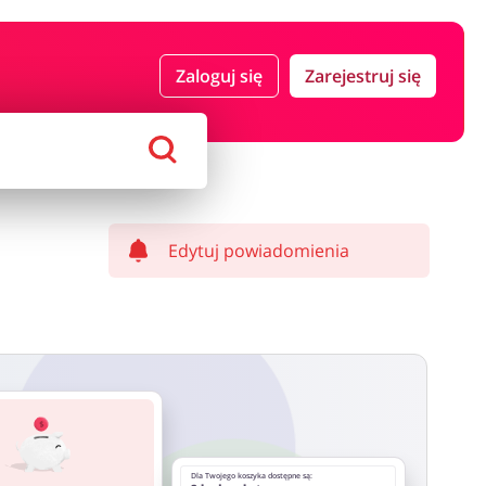
 i ubezpieczenia
Komputery foto i elektronika
Zaloguj się
Zarejestruj się
ort i hobby
AGD i RTV
Alkohole
Sklepy premium
Edytuj powiadomienia
Dla Twojego koszyka dostępne są: