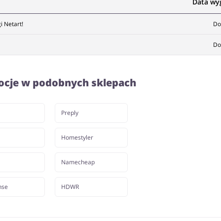
Data wy
i Netart!
Do
Do
ocje w podobnych sklepach
Preply
Homestyler
Namecheap
nse
HDWR