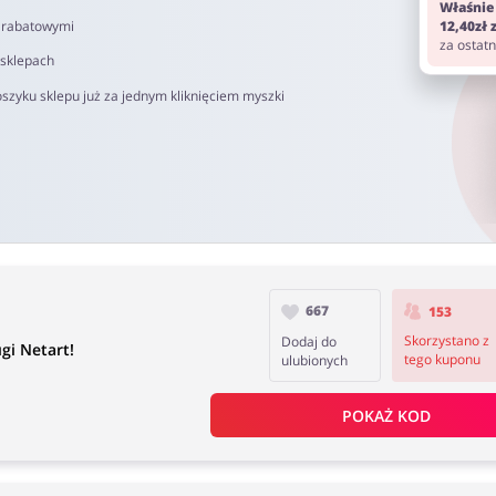
Właśnie
i rabatowymi
12,40zł
za ostat
 sklepach
szyku sklepu już za jednym kliknięciem myszki
667
153
Skorzystano z
Dodaj do
gi Netart!
tego kuponu
ulubionych
POKAŻ KOD