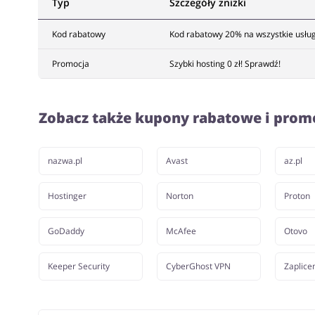
Typ
Szczegóły zniżki
Kod rabatowy
Kod rabatowy 20% na wszystkie usług
Promocja
Szybki hosting 0 zł! Sprawdź!
Zobacz także kupony rabatowe i prom
nazwa.pl
Avast
az.pl
Hostinger
Norton
Proton
GoDaddy
McAfee
Otovo
Keeper Security
CyberGhost VPN
Zaplice