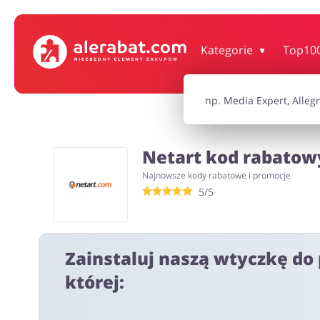
Dom, wnętrze i ogród
Książki, filmy, gr
Kategorie
Top10
Motoryzacja
Odzież, obuwie 
Netart kod rabatowy
Turystyka i Podróże
Usługi
Najnowsze kody rabatowe i promocje
5/5
Wszystkie kody rabatowe
Wszystkie pr
Zainstaluj naszą wtyczkę do 
której: