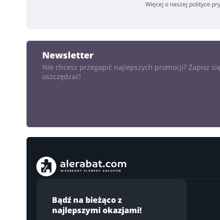
Więcej o naszej polityce p
Newsletter
Nie chcesz przegapić najlepszych promocji? Zapisz się
oszczędzać!
Bądź na bieżąco z
najlepszymi okazjami!