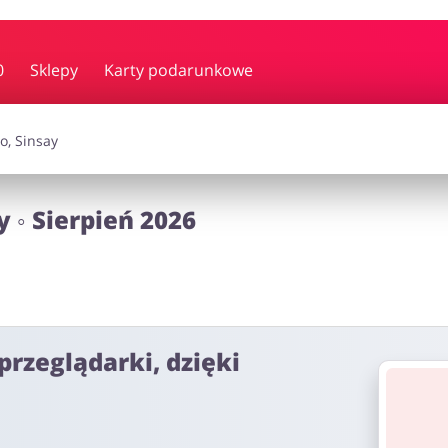
y i muzyka
Erotyka
Finanse
0
Sklepy
Karty podarunkowe
i dodatki
Prezenty i gadżety
Sp
 ◦ Sierpień 2026
Zdrowie i uroda
omocje
przeglądarki, dzięki