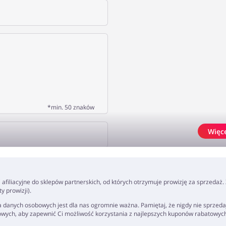
*min. 50 znaków
Więc
J OPINIĘ
ki afiliacyjne do sklepów partnerskich, od których otrzymuje prowizję za sprzedaż
 prowizji).
 danych osobowych jest dla nas ogromnie ważna. Pamiętaj, że nigdy nie sprzeda
owych, aby zapewnić Ci możliwość korzystania z najlepszych kuponów rabatowyc