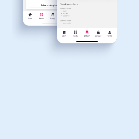
Dla dziecka
Dom, wnętrze i ogród
Właśnie otrzymałeś
12,40zł zwrotu
Książki, filmy, gry i muzyka
Erotyka
za ostatnie zakupy
Dla Twojego koszyka dostępne są:
3 kody rabatowe
Przetestuj kody
Finanse i ubezpieczenia
Komputery foto i
elektronika
Motoryzacja
Odzież, obuwie i dodatki