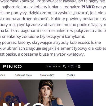
atorskie kolekcje. Podstawą jest klasyka, bo ta nigdy nie
t najbardziej przez kobiety lubiana. Jednakże
PINKO
na t
własne pomysły, dzięki czemu ta zyskuje „pazura”, jest niec
st modna androgeniczność . Kobiety powinny posiadać coś
rybuty mają być łączone z ubraniami mocno podkreślającym
rna kurtka z pagonami i szamerunkiem w połączeniu z tiul
 i sneakersy zdobione błyszczącymi kamykami.
ę poprzez fasony, skrywające atrybuty kobiecości: luźne
 w ubraniach znajduje się jakiś element typowy dla kobie
ast paska, a obszerna bluza ma wzór kwiatowy.