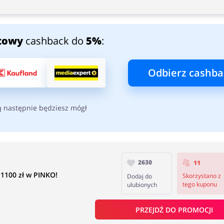
towy
cashback do
5%
:
Odbierz cashba
ą następnie będziesz mógł
2630
11
1100 zł w PINKO!
Skorzystano z
Dodaj do
tego kuponu
ulubionych
PRZEJDŹ DO PROMOCJI