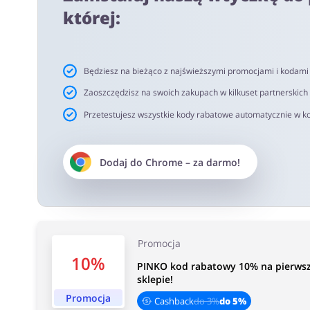
5% - przy zakupie produktów nieprzecenionych
której:
4% - przy zakupie pozostałych produktów
Ważne informacje:
Będziesz na bieżąco z najświeższymi promocjami i kodam
Cashback pojawi się na Twoim koncie w okresie od 2h 
netto. Rekomendujemy korzystanie z wtyczki alerabat.c
Zaoszczędzisz na swoich zakupach w kilkuset partnerskich
oferujących kody rabatowe lub cashback.
Przetestujesz wszystkie kody rabatowe automatycznie w ko
Czas akceptacji cashback:
Dodaj do
Chrome
– za darmo!
Średni czas akceptacji Cashback w PINKO wynosi od 40 
Promocja
10%
PINKO kod rabatowy 10% na pierwsze
sklepie!
Promocja
Cashback
do 3%
do 5%