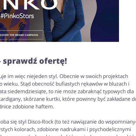
- sprawdź ofertę!
uje im więc niejeden styl. Obecnie w swoich projektach
go wieku. Stąd obecność bufiastych rękawów w bluzach i
 lata siedemdziesiąte, to nie może zabraknąć typowych dla
ardigany, skórzane kurtki, które powinny być zakładane d
dnice zdobione haftem.
ba się styl Disco-Rock (to też nawiązanie do wspomniany
zystych kolorach, zdobione nadrukami i psychodelicznymi