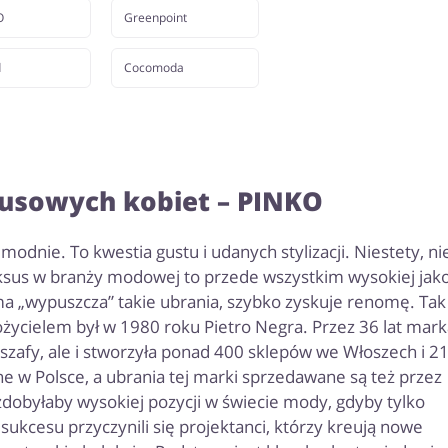
O
Greenpoint
d
Cocomoda
susowych kobiet – PINKO
modnie. To kwestia gustu i udanych stylizacji. Niestety, ni
ksus w branży modowej to przede wszystkim wysokiej jako
rma „wypuszcza” takie ubrania, szybko zyskuje renomę. Tak 
łożycielem był w 1980 roku Pietro Negra. Przez 36 lat mark
ch szafy, ale i stworzyła ponad 400 sklepów we Włoszech i 2
rne w Polsce, a ubrania tej marki sprzedawane są też przez
dobyłaby wysokiej pozycji w świecie mody, gdyby tylko
ukcesu przyczynili się projektanci, którzy kreują nowe