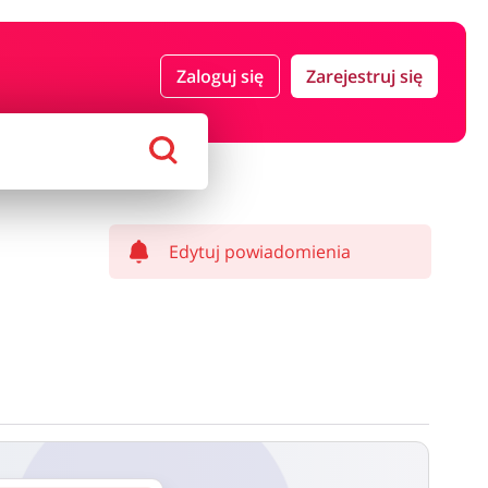
 i ubezpieczenia
Komputery foto i elektronika
Zaloguj się
Zarejestruj się
ort i hobby
AGD i RTV
Alkohole
Sklepy premium
Edytuj powiadomienia