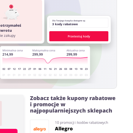
Dla Twojego koszyka dostępne są:
3 kody rabatowe
 otrzymałeś
 zwrotu
ostawy oraz może być naliczony od kwoty zamówienia
nie zakupy
Przetestuj kody
ystać z innych stron lub rozszerzeń do przeglądarki
Zobacz także kupony rabatowe
i promocje w
najpopularniejszych sklepach
10 promocji i kodów rabatowych
Allegro