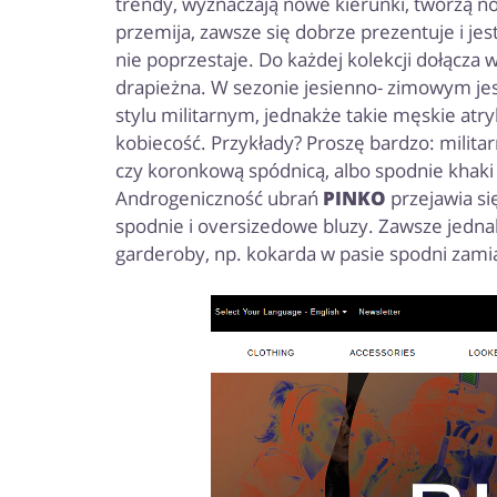
trendy, wyznaczają nowe kierunki, tworzą now
przemija, zawsze się dobrze prezentuje i jes
nie poprzestaje. Do każdej kolekcji dołącza 
drapieżna. W sezonie jesienno- zimowym je
stylu militarnym, jednakże takie męskie at
kobiecość. Przykłady? Proszę bardzo: milita
czy koronkową spódnicą, albo spodnie khaki
Androgeniczność ubrań
PINKO
przejawia si
spodnie i oversizedowe bluzy. Zawsze jednak
garderoby, np. kokarda w pasie spodni zami