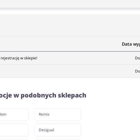
Data wy
ejestrację w sklepie!
Do
Do
ocje w podobnych sklepach
lein
Remix
Desigual