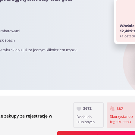
Właśnie
i rabatowymi
12,40zł
do 72h od momentu złożenia zamówienia. Nie dotyczy on kosztów d
za ostat
om. Pamiętaj aby przed zakupem wyłączyć AdBlock oraz aby nie korz
 sklepach
szyku sklepu już za jednym kliknięciem myszki
do 90 dni.
3672
387
 zakupy za rejestrację w
Skorzystano z
Dodaj do
tego kuponu
ulubionych