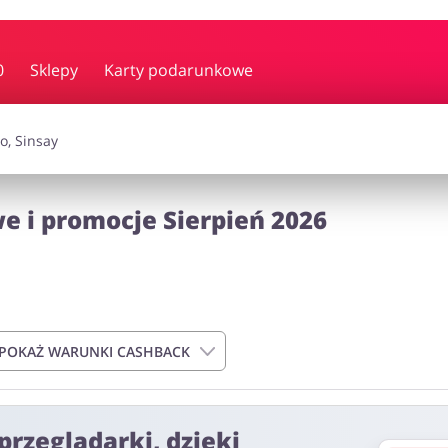
y i muzyka
Erotyka
Finanse
0
Sklepy
Karty podarunkowe
i dodatki
Prezenty i gadżety
Sp
 i promocje Sierpień 2026
Zdrowie i uroda
omocje
POKAŻ WARUNKI CASHBACK
przeglądarki, dzięki