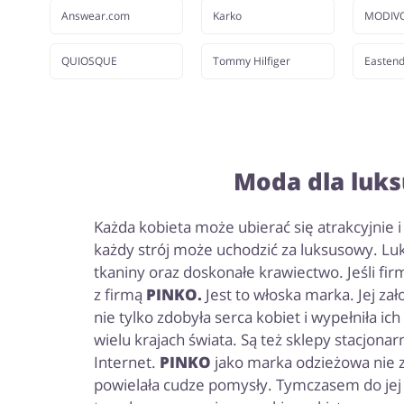
Answear.com
Karko
MODIV
QUIOSQUE
Tommy Hilfiger
Easten
Moda dla luk
Każda kobieta może ubierać się atrakcyjnie i 
każdy strój może uchodzić za luksusowy. Lu
tkaniny oraz doskonałe krawiectwo. Jeśli fi
z firmą
PINKO.
Jest to włoska marka. Jej za
nie tylko zdobyła serca kobiet i wypełniła i
wielu krajach świata. Są też sklepy stacjona
Internet.
PINKO
jako marka odzieżowa nie z
powielała cudze pomysły. Tymczasem do jej s