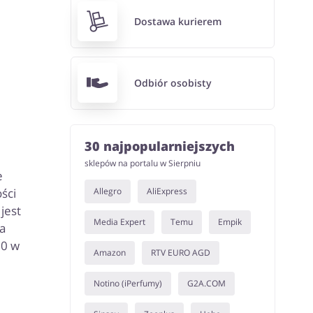
Dostawa kurierem
Odbiór osobisty
30 najpopularniejszych
sklepów na portalu w Sierpniu
e
Allegro
AliExpress
ści
jest
Media Expert
Temu
Empik
a
10 w
Amazon
RTV EURO AGD
Notino (iPerfumy)
G2A.COM