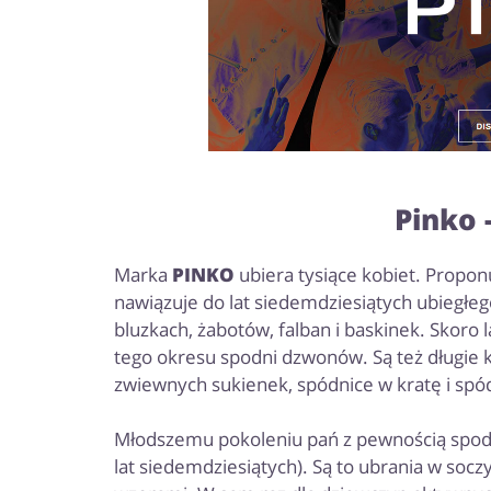
Pinko 
Marka
PINKO
ubiera tysiące kobiet. Propon
nawiązuje do lat siedemdziesiątych ubiegłe
bluzkach, żabotów, falban i baskinek. Skoro
tego okresu spodni dzwonów. Są też długie k
zwiewnych sukienek, spódnice w kratę i spó
Młodszemu pokoleniu pań z pewnością spodo
lat siedemdziesiątych). Są to ubrania w soc