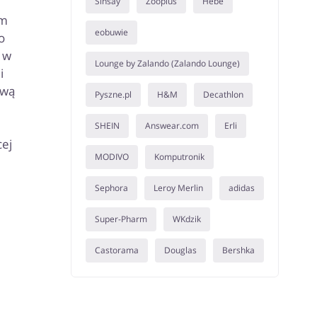
Sinsay
Zooplus
Hebe
ym
eobuwie
o
 w
Lounge by Zalando (Zalando Lounge)
i
ową
Pyszne.pl
H&M
Decathlon
SHEIN
Answear.com
Erli
cej
MODIVO
Komputronik
Sephora
Leroy Merlin
adidas
Super-Pharm
WKdzik
Castorama
Douglas
Bershka