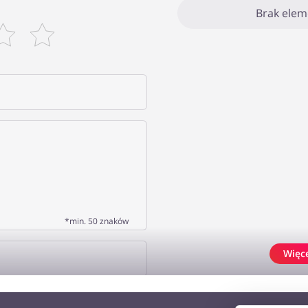
Brak ele
*min. 50 znaków
Więc
J OPINIĘ