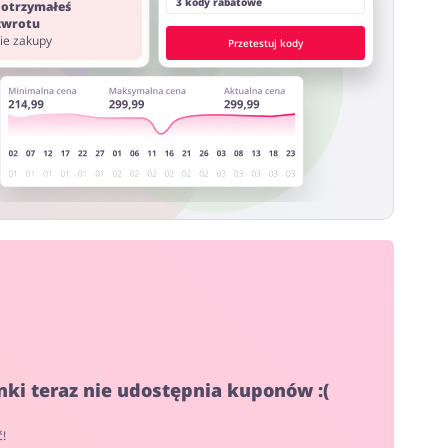
3 kody rabatowe
 otrzymałeś
 zwrotu
nie zakupy
Przetestuj kody
ki teraz nie udostępnia kuponów :(
ć!