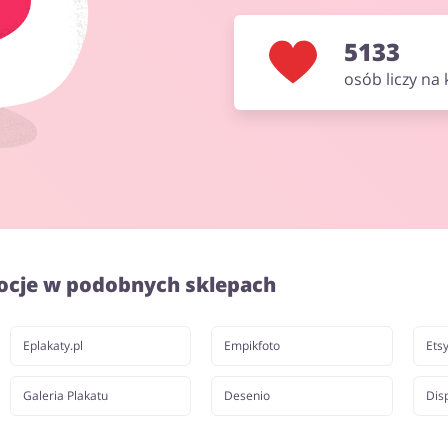
5133
osób liczy na
ocje w podobnych sklepach
Eplakaty.pl
Empikfoto
Ets
Galeria Plakatu
Desenio
Dis