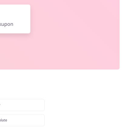
 kupon
y
plate