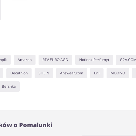
mpik
Amazon
RTV EURO AGD
Notino (iPerfumy)
G2A.CO
Decathlon
SHEIN
Answear.com
Erli
MODIVO
Bershka
ków o Pomalunki