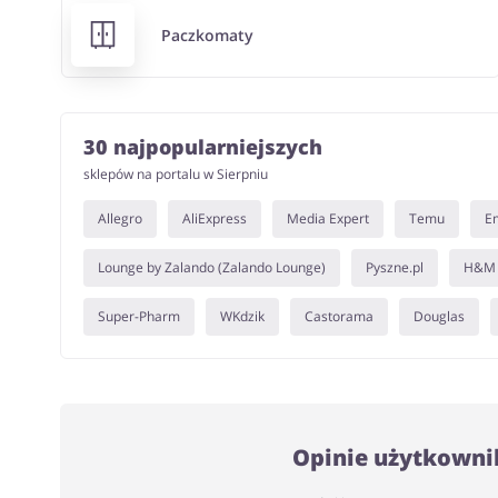
Paczkomaty
30 najpopularniejszych
sklepów na portalu w Sierpniu
Allegro
AliExpress
Media Expert
Temu
E
Lounge by Zalando (Zalando Lounge)
Pyszne.pl
H&M
Super-Pharm
WKdzik
Castorama
Douglas
Opinie użytkowni