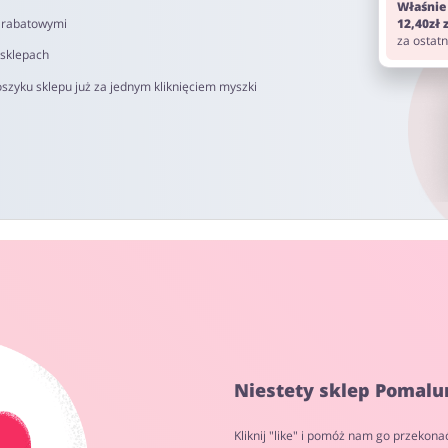
Właśnie
i rabatowymi
12,40zł
za ostat
 sklepach
szyku sklepu już za jednym kliknięciem myszki
Niestety sklep Pomalun
Kliknij "like" i pomóż nam go przekona