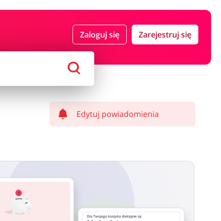
 i ubezpieczenia
Komputery foto i elektronika
Zaloguj się
Zarejestruj się
ort i hobby
AGD i RTV
Alkohole
Sklepy premium
Edytuj powiadomienia
Dla Twojego koszyka dostępne są: