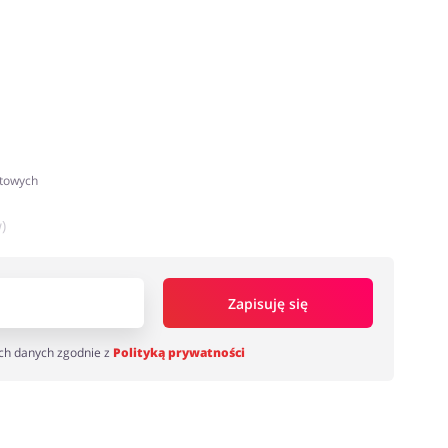
atowych
)
Zapisuję się
ch danych zgodnie z
Polityką prywatności