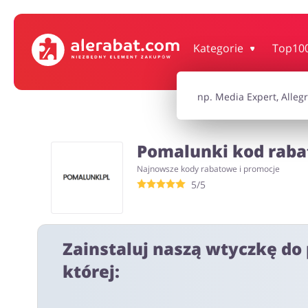
Dom, wnętrze i ogród
Książki, filmy, gr
Kategorie
Top10
Motoryzacja
Odzież, obuwie 
Pomalunki kod rabat
Turystyka i Podróże
Usługi
Najnowsze kody rabatowe i promocje
5/5
Wszystkie kody rabatowe
Wszystkie pr
Zainstaluj naszą wtyczkę do 
której: