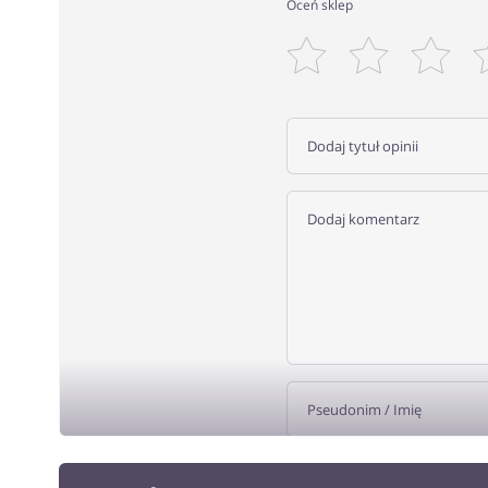
Oceń sklep
DODA