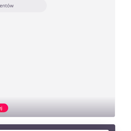
mentów
ej