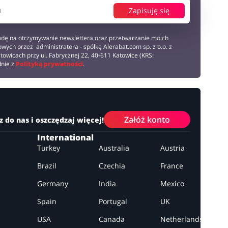
Zapisuję się
dę na otrzymywanie newslettera oraz przetwarzanie moich
wych przez administratora - spółkę Alerabat.com sp. z o.o. z
towicach przy ul. Fabrycznej 22, 40-611 Katowice (KRS:
dnie z
Polityką prywatności
.
Załóż konto
z do nas i oszczędzaj więcej!
International
Turkey
Australia
Austria
Brazil
Czechia
France
Germany
India
Mexico
Spain
Portugal
UK
USA
Canada
Netherlands