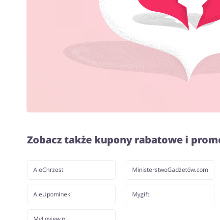
Zobacz także kupony rabatowe i prom
AleChrzest
MinisterstwoGadżetów.com
AleUpominek!
Mygift
MyLoview.pl