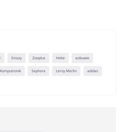
M
Sinsay
Zooplus
Hebe
eobuwie
Komputronik
Sephora
Leroy Merlin
adidas