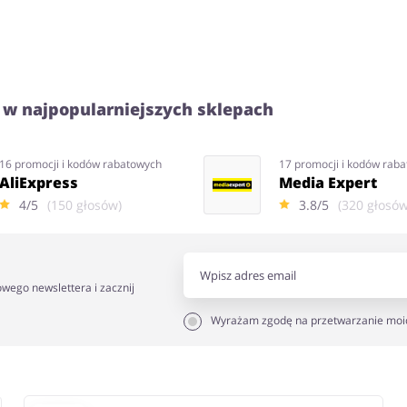
 w najpopularniejszych sklepach
16 promocji i kodów rabatowych
17 promocji i kodów rab
AliExpress
Media Expert
4/5
(150 głosów)
3.8/5
(320 głosów
owego newslettera i zacznij
Wyrażam zgodę na przetwarzanie moi