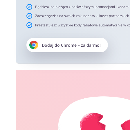
Będziesz na bieżąco z najświeższymi promocjami i kodam
Zaoszczędzisz na swoich zakupach w kilkuset partnerskich
Przetestujesz wszystkie kody rabatowe automatycznie w ko
Dodaj do
Chrome
– za darmo!