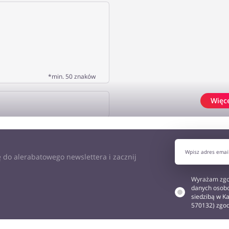
*min. 50 znaków
Więc
J OPINIĘ
 do alerabatowego newslettera i zacznij
Wyrażam zgo
danych osobo
siedzibą w Ka
570132) zgo