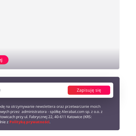
ej
Zapisuję się
dę na otrzymywanie newslettera oraz przetwarzanie moich
wych przez administratora - spółkę Alerabat.com sp. z o.o. z
towicach przy ul. Fabrycznej 22, 40-611 Katowice (KRS:
dnie z
Polityką prywatności
.