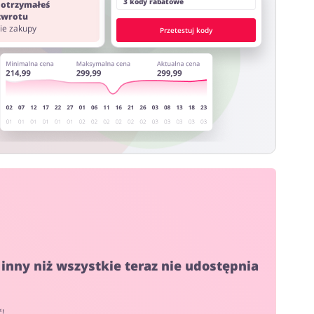
3 kody rabatowe
 otrzymałeś
 zwrotu
nie zakupy
Przetestuj kody
 inny niż wszystkie teraz nie udostępnia
ć!