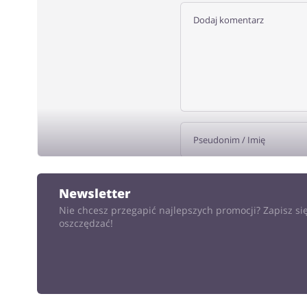
DODA
Newsletter
Nie chcesz przegapić najlepszych promocji? Zapisz się
oszczędzać!