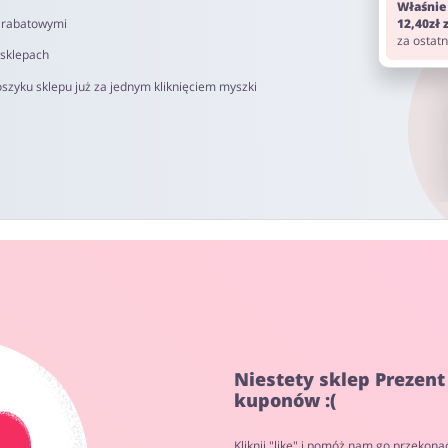
Właśnie
i rabatowymi
12,40zł
za ostat
 sklepach
szyku sklepu już za jednym kliknięciem myszki
Niestety sklep Prezent
kuponów :(
Kliknij "like" i pomóż nam go przekona