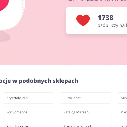
1738
osób liczy na
ocje w podobnych sklepach
Kryształy3d.pl
EuroFlorist
Min
For Someone
Katalog Marzeń
Pre
Your Surprise
Prezentokracja.pl
Jag