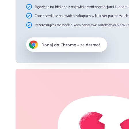
Będziesz na bieżąco z najświeższymi promocjami i kodam
Zaoszczędzisz na swoich zakupach w kilkuset partnerskich
Przetestujesz wszystkie kody rabatowe automatycznie w ko
Dodaj do
Chrome
– za darmo!