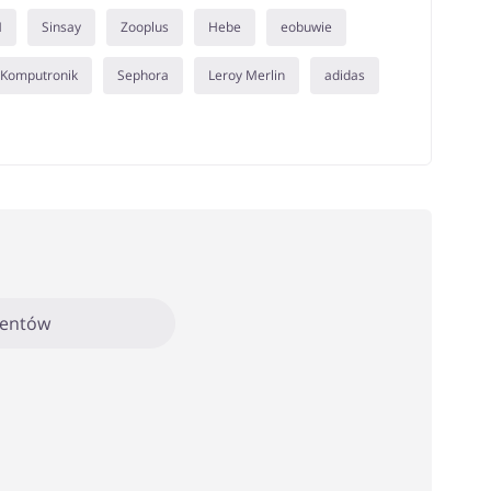
M
Sinsay
Zooplus
Hebe
eobuwie
Komputronik
Sephora
Leroy Merlin
adidas
mentów