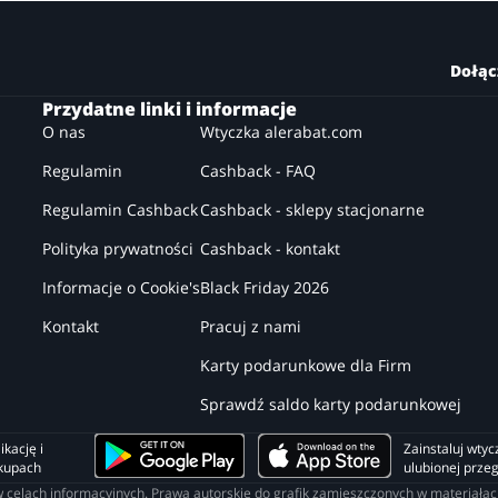
Dołąc
Przydatne linki i informacje
O nas
Wtyczka alerabat.com
Regulamin
Cashback - FAQ
Regulamin Cashback
Cashback - sklepy stacjonarne
Polityka prywatności
Cashback - kontakt
Informacje o Cookie's
Black Friday 2026
Kontakt
Pracuj z nami
Karty podarunkowe dla Firm
Sprawdź saldo karty podarunkowej
kację i 
Zainstaluj wtyc
akupach
ulubionej prze
o w celach informacyjnych. Prawa autorskie do grafik zamieszczonych w materia