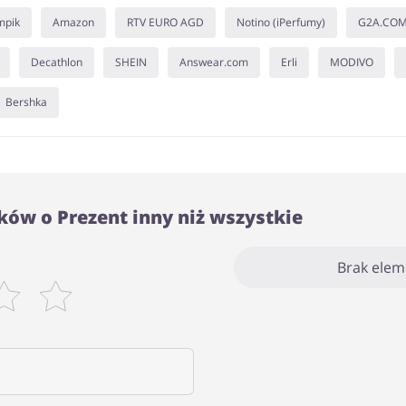
mpik
Amazon
RTV EURO AGD
Notino (iPerfumy)
G2A.CO
Decathlon
SHEIN
Answear.com
Erli
MODIVO
Bershka
ów o Prezent inny niż wszystkie
Brak ele