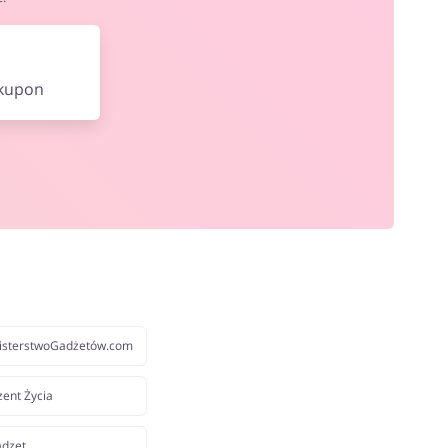
 kupon
isterstwoGadżetów.com
zent Życia
adzet