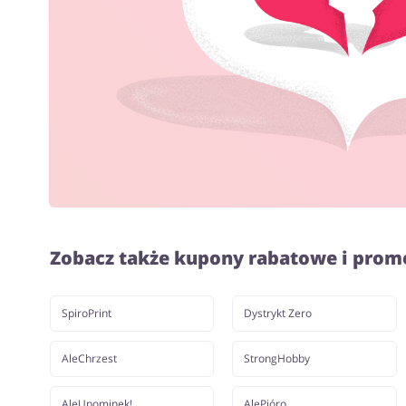
Zobacz także kupony rabatowe i prom
SpiroPrint
Dystrykt Zero
AleChrzest
StrongHobby
AleUpominek!
AlePióro