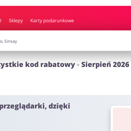
y i muzyka
Erotyka
Finanse
0
Sklepy
Karty podarunkowe
i dodatki
Prezenty i gadżety
Sp
zystkie kod rabatowy ◦ Sierpień 2026
Zdrowie i uroda
omocje
przeglądarki, dzięki