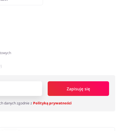
atowych
)
Zapisuję się
ch danych zgodnie z
Polityką prywatności