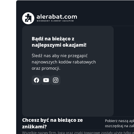
Bądź na bieżąco z
najlepszymi okazjami!
Śledź nas aby nie przegapić
najnowszych kodów rabatowych
oraz promocji.
Chcesz być na bieżąco ze
Pobierz naszą apli
zniżkami?
oszczędzaj na z
Wszelkie nazwy firm, loga oraz znaki towarowe zostały użyte tylk