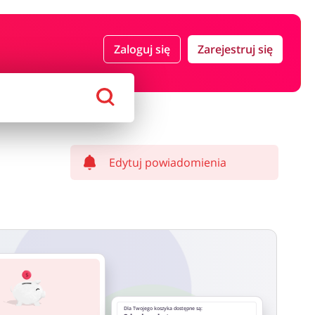
 i ubezpieczenia
Komputery foto i elektronika
Zaloguj się
Zarejestruj się
ort i hobby
AGD i RTV
Alkohole
Sklepy premium
Edytuj powiadomienia
Dla Twojego koszyka dostępne są: