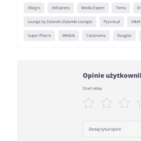
Allegro
AliExpress
Media Expert
Temu
E
Lounge by Zalando (Zalando Lounge)
Pyszne.pl
H&M
Super-Pharm
WKdzik
Castorama
Douglas
Opinie użytkownik
Oceń sklep