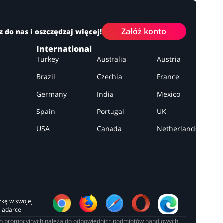
Załóż konto
z do nas i oszczędzaj więcej!
International
Turkey
Australia
Austria
Brazil
Czechia
France
Germany
India
Mexico
Spain
Portugal
UK
USA
Canada
Netherlands
zkę w swojej 
glądarce
łach promocyjnych należą do odpowiednich podmiotów handlowych.