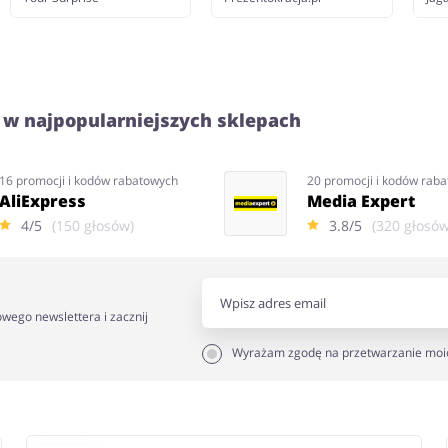
 w najpopularniejszych sklepach
16 promocji i kodów rabatowych
20 promocji i kodów rab
AliExpress
Media Expert
4/5
(150 głosów)
3.8/5
(320 głosów
owego newslettera i zacznij
Wyrażam zgodę na przetwarzanie moi