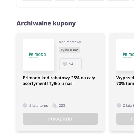
Archiwalne kupony
Kod rabatowy
Tylko u nas
94
Primodo kod rabatowy 25% na cały
Wyprzed
asortyment! Tylko u nas!
70% tani
2 lata temu
223
2 lata
POKAŻ KOD
P