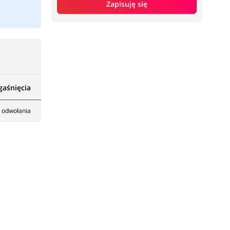
Zapisuję się
gaśnięcia
 odwołania