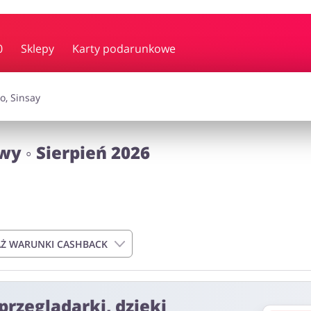
y i muzyka
Erotyka
Finanse
0
Sklepy
Karty podarunkowe
i dodatki
Prezenty i gadżety
Sp
y ◦ Sierpień 2026
Zdrowie i uroda
omocje
Ż WARUNKI CASHBACK
przeglądarki, dzięki
do 72h od momentu złożenia zamówienia. Nie dotyczy on kosztów d