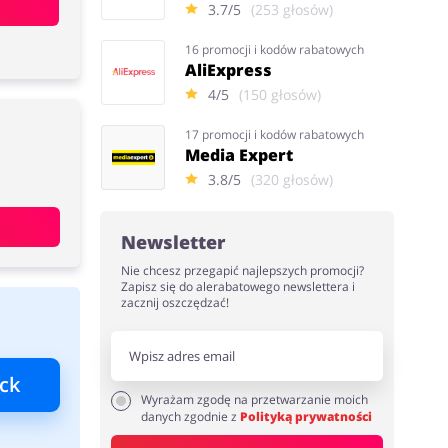
3.7/5
(253 głosów)
16 promocji i kodów rabatowych
AliExpress
4/5
(150 głosów)
17 promocji i kodów rabatowych
Media Expert
3.8/5
(320 głosów)
Newsletter
Nie chcesz przegapić najlepszych promocji?
Zapisz się do alerabatowego newslettera i
zacznij oszczędzać!
ck
Wyrażam zgodę na przetwarzanie moich
danych zgodnie z
Polityką prywatności