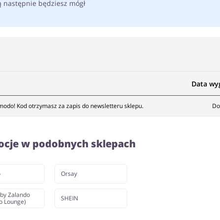
ą następnie będziesz mógł
Data wy
modo! Kod otrzymasz za zapis do newsletteru sklepu.
Do
ocje w podobnych sklepach
o
Orsay
by Zalando
SHEIN
o Lounge)