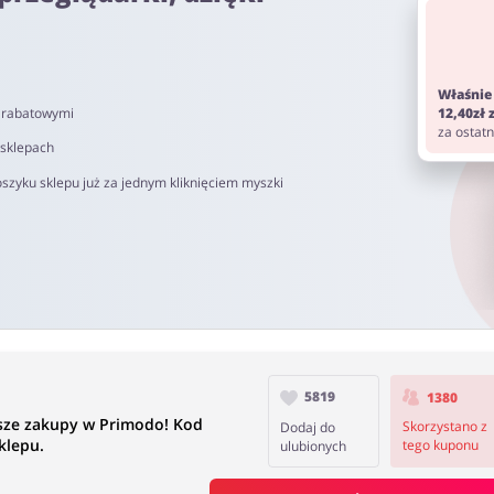
om. Pamiętaj aby przed zakupem wyłączyć AdBlock oraz aby nie korz
Właśnie
i rabatowymi
12,40zł
0 do 90 dni.
za ostat
 sklepach
szyku sklepu już za jednym kliknięciem myszki
5819
1380
sze zakupy w Primodo! Kod
Skorzystano z
Dodaj do
klepu.
tego kuponu
ulubionych