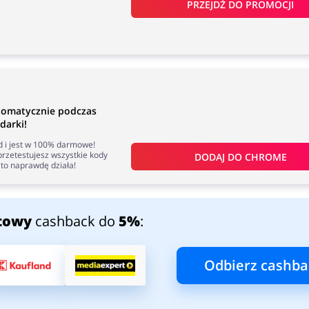
PRZEJDŹ DO PROMOCJI
tomatycznie podczas
darki!
nd i jest w 100% darmowe!
rzetestujesz wszystkie kody
DODAJ DO 
CHROME
to naprawdę działa!
towy
cashback do
5%
:
Odbierz cashba