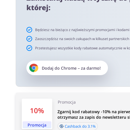
netto. Rekomendujemy korzystanie z wtyczki alerabat.c
której:
oferujących kody rabatowe lub cashback.
Czas akceptacji cashback:
Będziesz na bieżąco z najświeższymi promocjami i kodam
Średni czas akceptacji Cashback w Primodo wynosi od 4
Zaoszczędzisz na swoich zakupach w kilkuset partnerskich
Przetestujesz wszystkie kody rabatowe automatycznie w ko
Dodaj do
Chrome
– za darmo!
Promocja
10%
Zgarnij kod rabatowy -10% na pierw
otrzymasz za zapis do newsletteru s
Promocja
Cashback do 3.1%