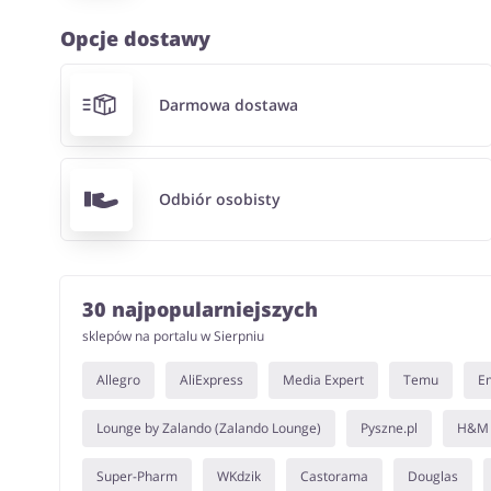
Opcje dostawy
Darmowa dostawa
Odbiór osobisty
30 najpopularniejszych
sklepów na portalu w Sierpniu
Allegro
AliExpress
Media Expert
Temu
E
Lounge by Zalando (Zalando Lounge)
Pyszne.pl
H&M
Super-Pharm
WKdzik
Castorama
Douglas