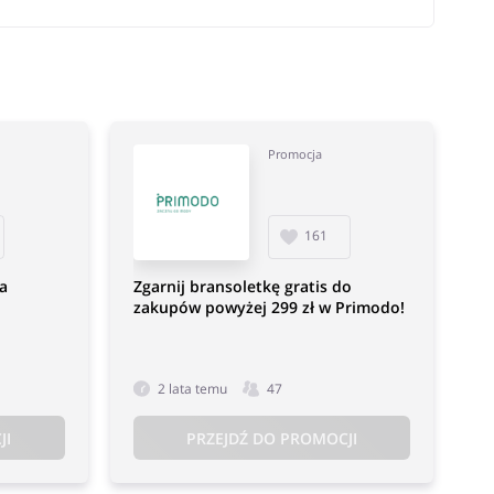
Promocja
161
a
Zgarnij bransoletkę gratis do
zakupów powyżej 299 zł w Primodo!
2 lata temu
47
JI
PRZEJDŹ DO PROMOCJI