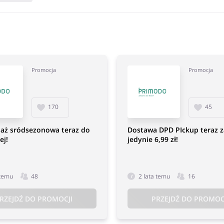
Promocja
Promocja
170
45
aż sródsezonowa teraz do
Dostawa DPD PIckup teraz z
ej!
jedynie 6,99 zł!
 temu
48
2 lata temu
16
RZEJDŹ DO PROMOCJI
PRZEJDŹ DO PROMOC