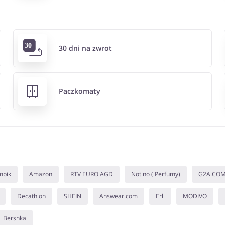
30 dni na zwrot
Paczkomaty
mpik
Amazon
RTV EURO AGD
Notino (iPerfumy)
G2A.CO
Decathlon
SHEIN
Answear.com
Erli
MODIVO
Bershka