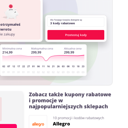
ystać z innych stron lub rozszerzeń do przeglądarki
Dla Twojego koszyka dostępne są:
3 kody rabatowe
 otrzymałeś
 zwrotu
nie zakupy
Przetestuj kody
Zobacz także kupony rabatowe
i promocje w
najpopularniejszych sklepach
10 promocji i kodów rabatowych
Allegro