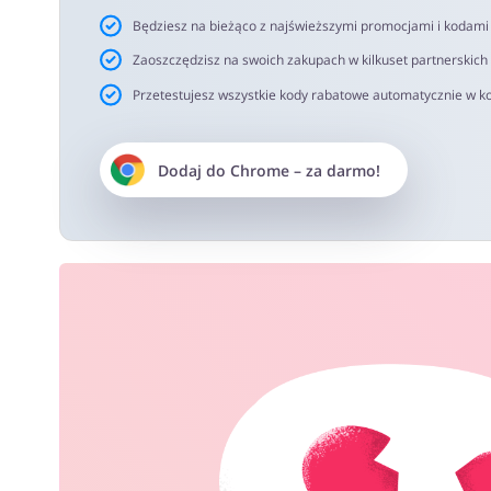
Będziesz na bieżąco z najświeższymi promocjami i kodam
Zaoszczędzisz na swoich zakupach w kilkuset partnerskich
Przetestujesz wszystkie kody rabatowe automatycznie w ko
Dodaj do
Chrome
– za darmo!