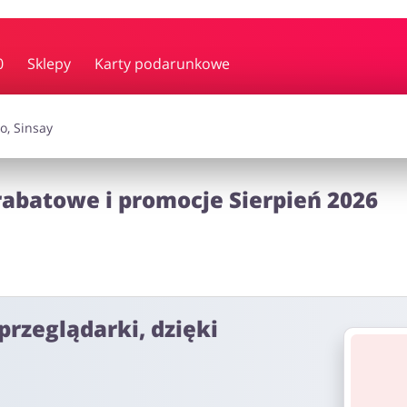
y i muzyka
Erotyka
Finanse
0
Sklepy
Karty podarunkowe
i dodatki
Prezenty i gadżety
Sp
abatowe i promocje Sierpień 2026
Zdrowie i uroda
omocje
przeglądarki, dzięki