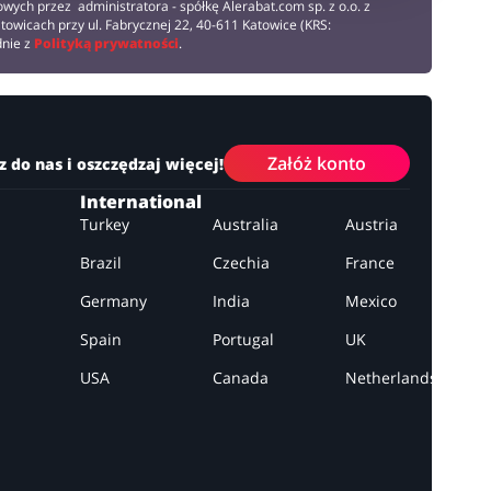
wych przez administratora - spółkę Alerabat.com sp. z o.o. z
towicach przy ul. Fabrycznej 22, 40-611 Katowice (KRS:
dnie z
Polityką prywatności
.
Załóż konto
z do nas i oszczędzaj więcej!
International
Turkey
Australia
Austria
Brazil
Czechia
France
Germany
India
Mexico
Spain
Portugal
UK
USA
Canada
Netherlands