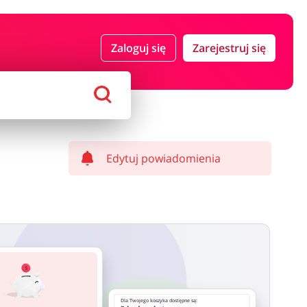
 i ubezpieczenia
Komputery foto i elektronika
Zaloguj się
Zarejestruj się
ort i hobby
AGD i RTV
Alkohole
Sklepy premium
Edytuj powiadomienia
Dla Twojego koszyka dostępne są: