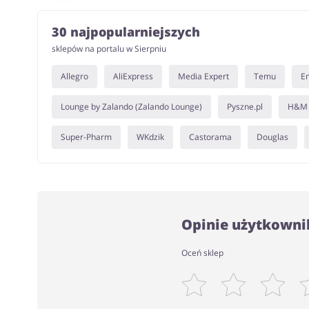
30 najpopularniejszych
sklepów na portalu w Sierpniu
Allegro
AliExpress
Media Expert
Temu
E
Lounge by Zalando (Zalando Lounge)
Pyszne.pl
H&M
Super-Pharm
WKdzik
Castorama
Douglas
Opinie użytkowni
Oceń sklep