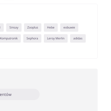
M
Sinsay
Zooplus
Hebe
eobuwie
Komputronik
Sephora
Leroy Merlin
adidas
mentów