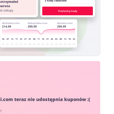
3 kody rabatowe
 otrzymałeś
 zwrotu
nie zakupy
Przetestuj kody
i.com teraz nie udostępnia kuponów :(
ć!