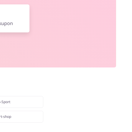
 kupon
-Sport
rt-shop