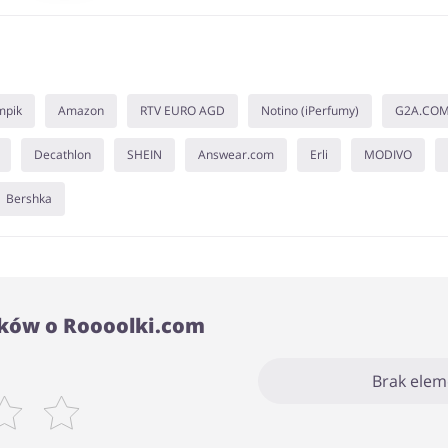
mpik
Amazon
RTV EURO AGD
Notino (iPerfumy)
G2A.CO
Decathlon
SHEIN
Answear.com
Erli
MODIVO
Bershka
ków o Roooolki.com
Brak ele