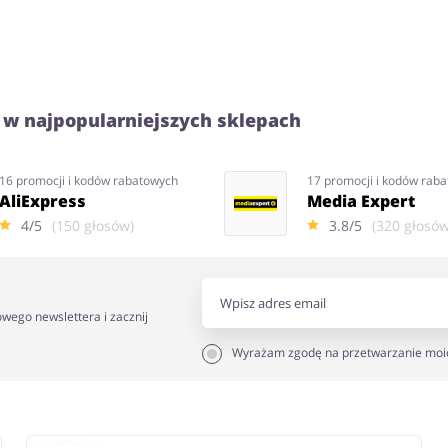
 w najpopularniejszych sklepach
16 promocji i kodów rabatowych
17 promocji i kodów rab
AliExpress
Media Expert
4/5
(150 głosów)
3.8/5
(320 głosów
owego newslettera i zacznij
Wyrażam zgodę na przetwarzanie moi