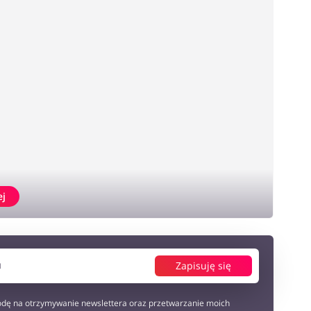
ej
Zapisuję się
dę na otrzymywanie newslettera oraz przetwarzanie moich