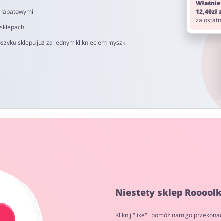
Właśnie
i rabatowymi
12,40zł
za ostat
 sklepach
szyku sklepu już za jednym kliknięciem myszki
Niestety sklep Roooolk
Kliknij "like" i pomóż nam go przekona