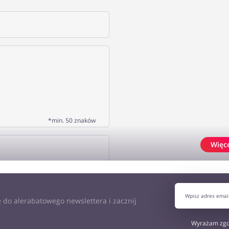
*min. 50 znaków
Więc
J OPINIĘ
 do alerabatowego newslettera i zacznij
Wyrażam zgo