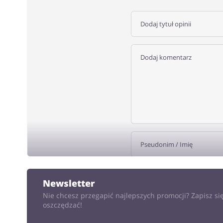
DODA
Newsletter
Nie chcesz przegapić najlepszych promocji? Zapisz się
oszczędzać!