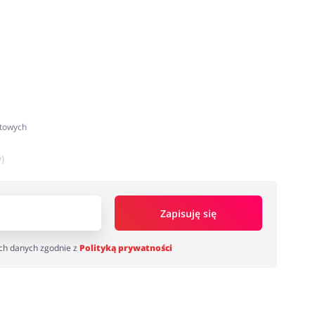
atowych
)
Zapisuję się
ch danych zgodnie z
Polityką prywatności