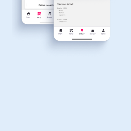
Dla dziecka
Dom, wnętrze i ogród
Właśnie otrzymałeś
12,40zł zwrotu
Książki, filmy, gry i muzyka
Erotyka
za ostatnie zakupy
Dla Twojego koszyka dostępne są:
3 kody rabatowe
Przetestuj kody
Finanse i ubezpieczenia
Komputery foto i
elektronika
Motoryzacja
Odzież, obuwie i dodatki