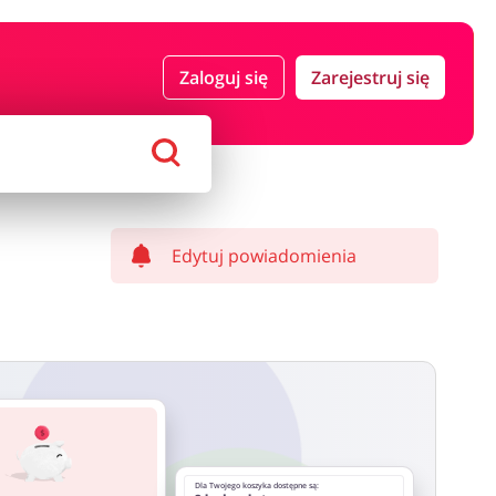
 i ubezpieczenia
Komputery foto i elektronika
Zaloguj się
Zarejestruj się
ort i hobby
AGD i RTV
Alkohole
Sklepy premium
Edytuj powiadomienia
Dla Twojego koszyka dostępne są: