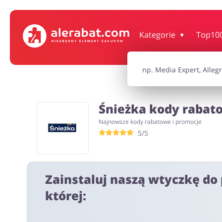
Dom, wnętrze i ogród
Książki, filmy, gr
Kategorie
Top10
Motoryzacja
Odzież, obuwie 
Śnieżka kody rabato
Turystyka i Podróże
Usługi
Najnowsze kody rabatowe i promocje
5/5
Wszystkie kody rabatowe
Wszystkie pr
Zainstaluj naszą wtyczkę do 
której: