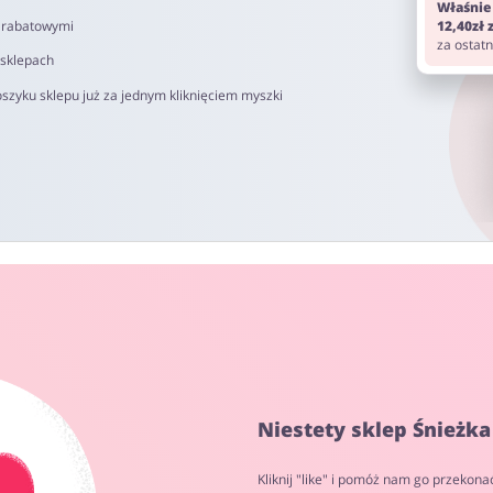
Właśnie
i rabatowymi
12,40zł
za ostat
 sklepach
szyku sklepu już za jednym kliknięciem myszki
Niestety sklep Śnieżka
Kliknij "like" i pomóż nam go przekona