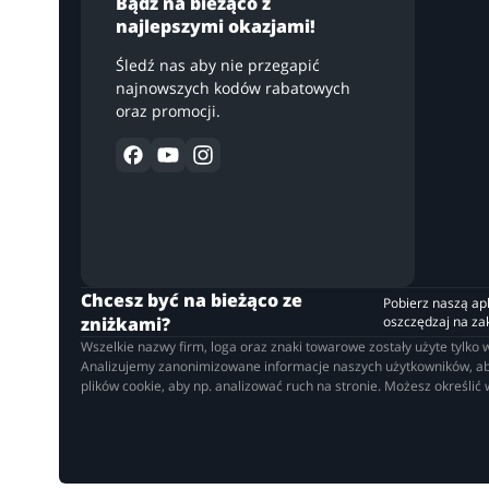
Bądź na bieżąco z
najlepszymi okazjami!
Śledź nas aby nie przegapić
najnowszych kodów rabatowych
oraz promocji.
Chcesz być na bieżąco ze
Pobierz naszą apli
zniżkami?
oszczędzaj na z
Wszelkie nazwy firm, loga oraz znaki towarowe zostały użyte tylk
Analizujemy zanonimizowane informacje naszych użytkowników, aby 
plików cookie, aby np. analizować ruch na stronie. Możesz określić