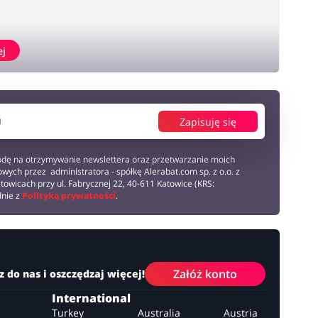
ej
Zapisuję się
dę na otrzymywanie newslettera oraz przetwarzanie moich
wych przez administratora - spółkę Alerabat.com sp. z o.o. z
towicach przy ul. Fabrycznej 22, 40-611 Katowice (KRS:
dnie z
Polityką prywatności
.
Załóż konto
z do nas i oszczędzaj więcej!
International
Turkey
Australia
Austria