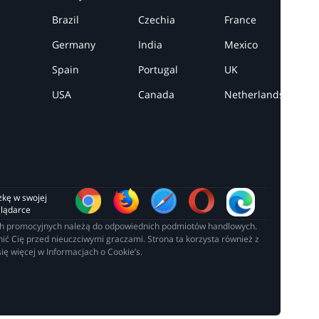
Brazil
Czechia
France
Germany
India
Mexico
Spain
Portugal
UK
USA
Canada
Netherlands
zkę w swojej 
glądarce
łach promocyjnych należą do odpowiednich podmiotów handlowych.
ć Cię przed nieuczciwymi graczami. Strona ta korzysta również z
ię więcej w Informacjach o Cookie’s.