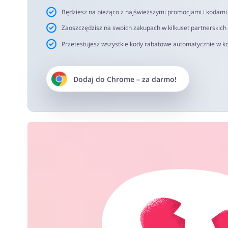
Będziesz na bieżąco z najświeższymi promocjami i kodam
Zaoszczędzisz na swoich zakupach w kilkuset partnerskich
Przetestujesz wszystkie kody rabatowe automatycznie w ko
Dodaj do
Chrome
– za darmo!