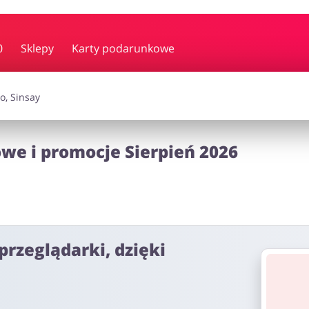
y i muzyka
Erotyka
Finanse
0
Sklepy
Karty podarunkowe
i dodatki
Prezenty i gadżety
Sp
we i promocje Sierpień 2026
Zdrowie i uroda
omocje
przeglądarki, dzięki