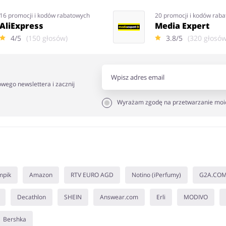
16 promocji i kodów rabatowych
20 promocji i kodów rab
AliExpress
Media Expert
4/5
(150 głosów)
3.8/5
(320 głosów
owego newslettera i zacznij
Wyrażam zgodę na przetwarzanie moi
mpik
Amazon
RTV EURO AGD
Notino (iPerfumy)
G2A.CO
Decathlon
SHEIN
Answear.com
Erli
MODIVO
Bershka