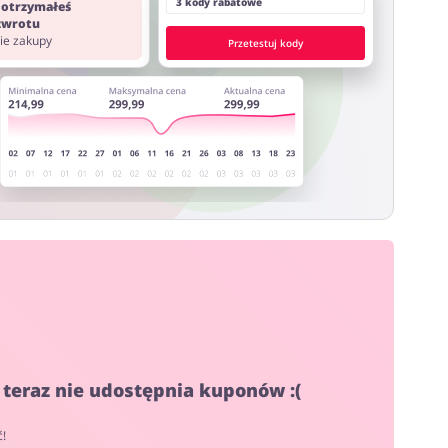
3 kody rabatowe
 otrzymałeś
 zwrotu
nie zakupy
Przetestuj kody
 teraz nie udostępnia kuponów :(
ć!