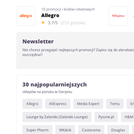
10 promocji i kodów rabatowych
Allegro
3.7/5
(253 głosów)
Newsletter
Nie chcesz przegapić najlepszych promocji? Zapisz się do alerabat
oszczędzać!
30 najpopularniejszych
sklepów na portalu w Sierpniu
Allegro
AliExpress
Media Expert
Temu
E
Lounge by Zalando (Zalando Lounge)
Pyszne.pl
H&M
Super-Pharm
WKdzik
Castorama
Douglas