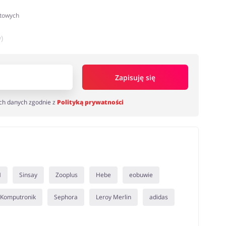
atowych
)
Zapisuję się
ch danych zgodnie z
Polityką prywatności
M
Sinsay
Zooplus
Hebe
eobuwie
Komputronik
Sephora
Leroy Merlin
adidas