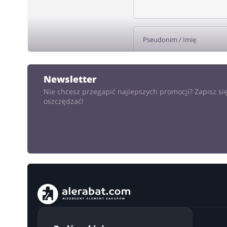
DODA
Newsletter
Nie chcesz przegapić najlepszych promocji? Zapisz się
oszczędzać!