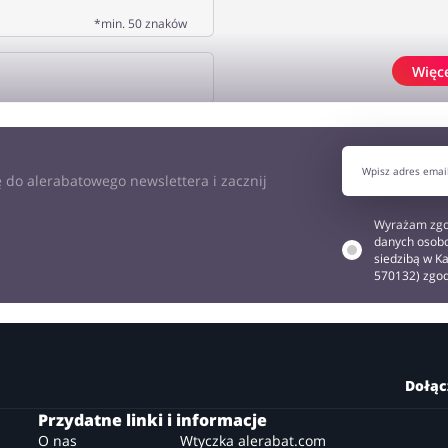
*min. 50 znaków
Więc
J OPINIĘ
 do alerabatowego newslettera i zacznij
Wyrażam zgo
danych osobo
siedzibą w Ka
570132) zgo
Dołąc
Przydatne linki i informacje
O nas
Wtyczka alerabat.com