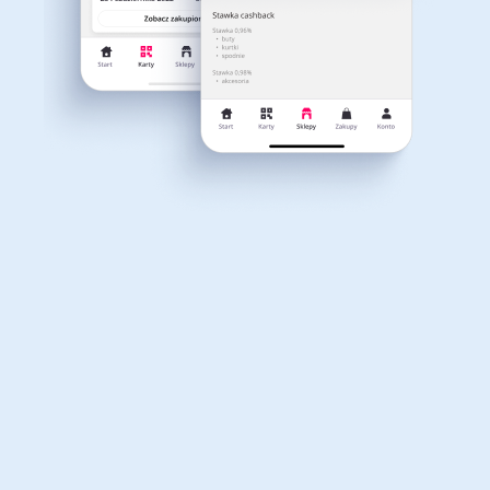
Dla dziecka
Dom, wnętrze i ogród
Właśnie otrzymałeś
12,40zł zwrotu
Książki, filmy, gry i muzyka
Erotyka
za ostatnie zakupy
Dla Twojego koszyka dostępne są:
3 kody rabatowe
Przetestuj kody
Finanse i ubezpieczenia
Komputery foto i
elektronika
Motoryzacja
Odzież, obuwie i dodatki