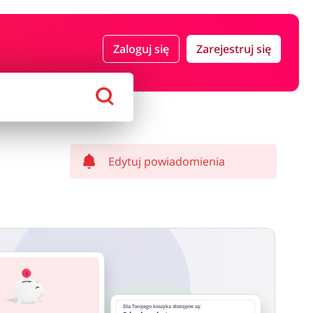
 i ubezpieczenia
Komputery foto i elektronika
Zaloguj się
Zarejestruj się
ort i hobby
AGD i RTV
Alkohole
Sklepy premium
Edytuj powiadomienia
Dla Twojego koszyka dostępne są: