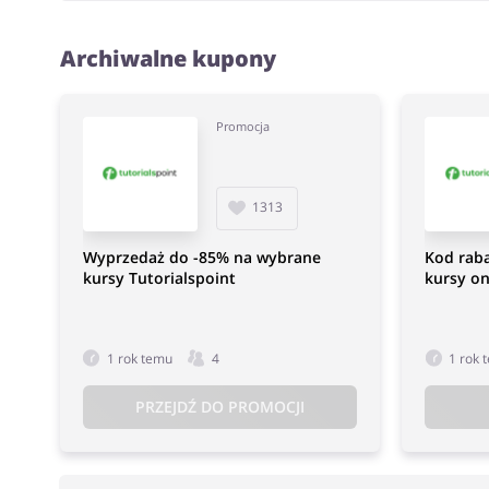
Archiwalne kupony
Promocja
1313
Wyprzedaż do -85% na wybrane
Kod rab
kursy Tutorialspoint
kursy on
1 rok temu
4
1 rok 
PRZEJDŹ DO PROMOCJI