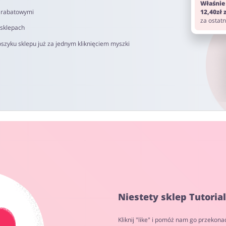
Właśnie
i rabatowymi
12,40zł
za ostat
 sklepach
szyku sklepu już za jednym kliknięciem myszki
Niestety sklep Tutoria
Kliknij "like" i pomóż nam go przekona