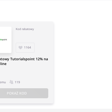
Kod rabatowy
1164
atowy Tutorialspoint 12% na
line
temu
119
POKAŻ KOD