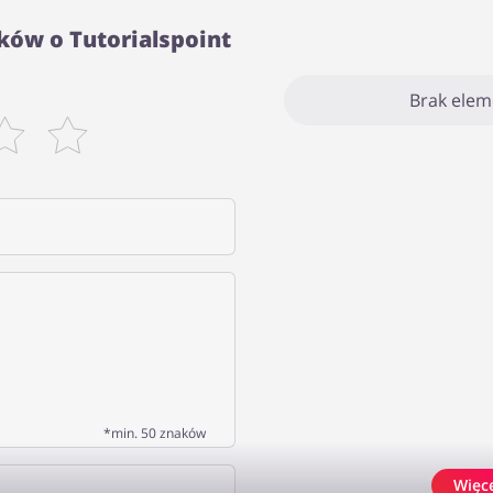
ków o Tutorialspoint
Brak ele
*min. 50 znaków
Więc