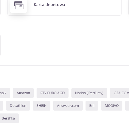
Karta debetowa
mpik
Amazon
RTV EURO AGD
Notino (iPerfumy)
G2A.CO
Decathlon
SHEIN
Answear.com
Erli
MODIVO
Bershka