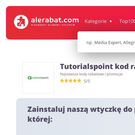
Dom, wnętrze i ogród
Książki, filmy, gr
Kategorie
Top10
Motoryzacja
Odzież, obuwie 
Tutorialspoint kod 
Turystyka i Podróże
Usługi
Najnowsze kody rabatowe i promocje
5/5
Wszystkie kody rabatowe
Wszystkie pr
Zainstaluj naszą wtyczkę do 
której: