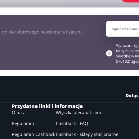
J OPINIĘ
 do alerabatowego newslettera i zacznij
Wyrażam zgo
danych osobo
siedzibą w Ka
570132) zgo
Dołąc
Przydatne linki i informacje
O nas
Wtyczka alerabat.com
Regulamin
Cashback - FAQ
Regulamin Cashback
Cashback - sklepy stacjonarne