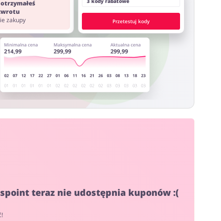
3 kody rabatowe
 otrzymałeś
 zwrotu
nie zakupy
Przetestuj kody
lspoint teraz nie udostępnia kuponów :(
ć!