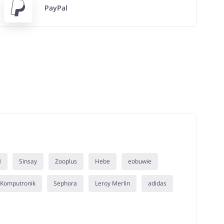
PayPal
M
Sinsay
Zooplus
Hebe
eobuwie
Komputronik
Sephora
Leroy Merlin
adidas