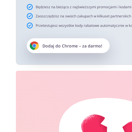
Będziesz na bieżąco z najświeższymi promocjami i kodam
Zaoszczędzisz na swoich zakupach w kilkuset partnerskich
Przetestujesz wszystkie kody rabatowe automatycznie w ko
Dodaj do
Chrome
– za darmo!