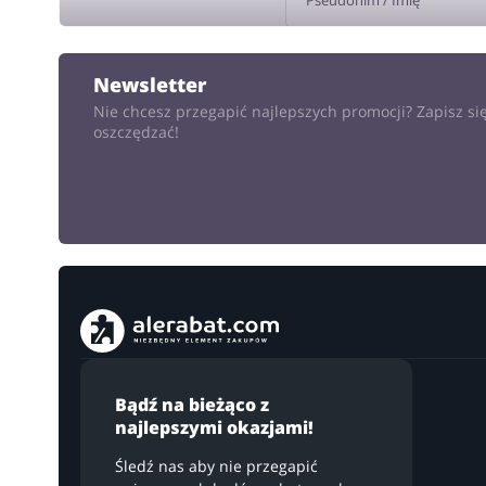
DODA
Newsletter
Nie chcesz przegapić najlepszych promocji? Zapisz się
oszczędzać!
Bądź na bieżąco z
najlepszymi okazjami!
Śledź nas aby nie przegapić