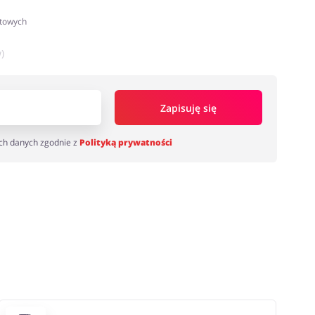
atowych
)
Zapisuję się
ch danych zgodnie z
Polityką prywatności