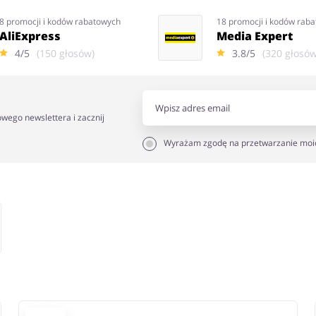
8 promocji i kodów rabatowych
18 promocji i kodów rab
AliExpress
Media Expert
4/5
(150 głosów)
3.8/5
(320 głosów
owego newslettera i zacznij
Wyrażam zgodę na przetwarzanie moi