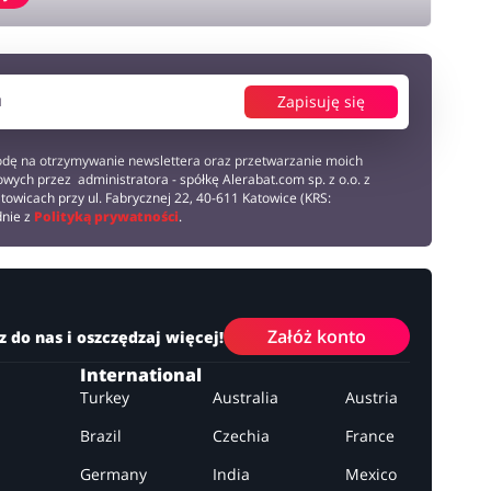
Zapisuję się
dę na otrzymywanie newslettera oraz przetwarzanie moich
wych przez administratora - spółkę Alerabat.com sp. z o.o. z
towicach przy ul. Fabrycznej 22, 40-611 Katowice (KRS:
dnie z
Polityką prywatności
.
Załóż konto
z do nas i oszczędzaj więcej!
International
Turkey
Australia
Austria
Brazil
Czechia
France
Germany
India
Mexico