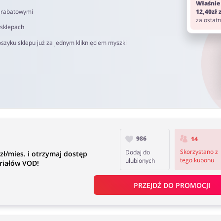
Właśnie
i rabatowymi
12,40zł
za ostat
 sklepach
szyku sklepu już za jednym kliknięciem myszki
986
14
Skorzystano z
Dodaj do
zł/mies. i otrzymaj dostęp
tego kuponu
ulubionych
riałów VOD!
PRZEJDŹ DO PROMOCJI