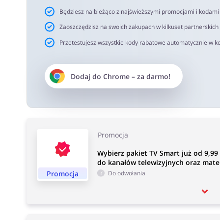
Będziesz na bieżąco z najświeższymi promocjami i kodam
Zaoszczędzisz na swoich zakupach w kilkuset partnerskich
Przetestujesz wszystkie kody rabatowe automatycznie w ko
Dodaj do
Chrome
– za darmo!
Promocja
Wybierz pakiet TV Smart już od 9,99 
do kanałów telewizyjnych oraz mate
Promocja
Do odwołania