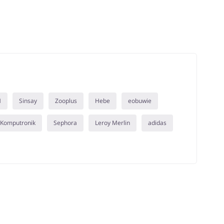
M
Sinsay
Zooplus
Hebe
eobuwie
Komputronik
Sephora
Leroy Merlin
adidas