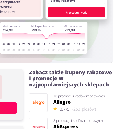
3 kody rabatowe
 otrzymałeś
 zwrotu
nie zakupy
Przetestuj kody
Zobacz także kupony rabatowe
i promocje w
najpopularniejszych sklepach
10 promocji i kodów rabatowych
Allegro
3.7/5
(253 głosów)
8 promocji i kodów rabatowych
AliExpress