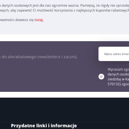
 danych osobowych jest dla nas ogromnie ważna. Pamiętaj, że nigdy nie sprzeda
owych, aby zapewnić Ci możliwość korzystania z najlepszych kuponów rabatowyc
rywatności dowiesz się
tutaj
.
 do alerabatowego newslettera i zacznij
Wyrażam zgo
danych osobo
siedzibą w Ka
570132) zgo
Przydatne linki i informacje