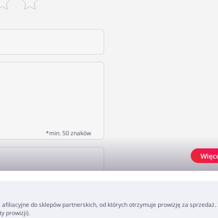
*min. 50 znaków
Więc
J OPINIĘ
ki afiliacyjne do sklepów partnerskich, od których otrzymuje prowizję za sprzedaż
 prowizji).