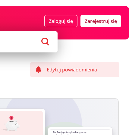
 i ubezpieczenia
Komputery foto i elektronika
Zaloguj się
Zarejestruj się
ort i hobby
AGD i RTV
Alkohole
Sklepy premium
Edytuj powiadomienia
Dla Twojego koszyka dostępne są: