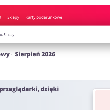
y i muzyka
Erotyka
Finanse
0
Sklepy
Karty podarunkowe
i dodatki
Prezenty i gadżety
Sp
wy ◦ Sierpień 2026
Zdrowie i uroda
omocje
przeglądarki, dzięki