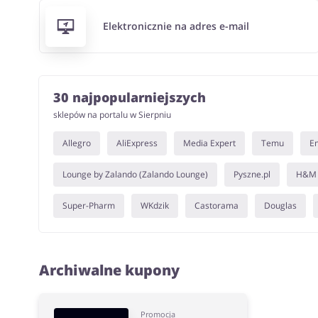
Elektronicznie na adres e-mail
30 najpopularniejszych
sklepów na portalu w Sierpniu
Allegro
AliExpress
Media Expert
Temu
E
Lounge by Zalando (Zalando Lounge)
Pyszne.pl
H&M
Super-Pharm
WKdzik
Castorama
Douglas
Archiwalne kupony
Promocja