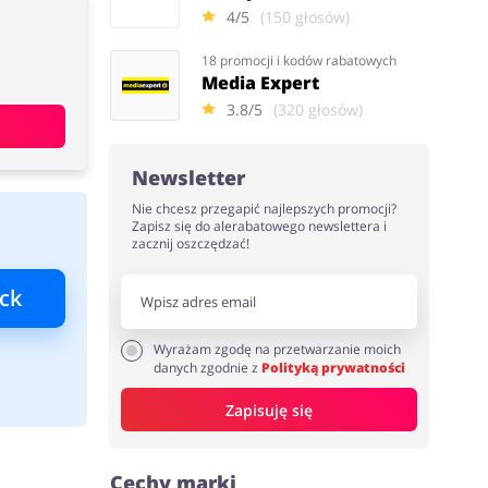
4/5
(150 głosów)
18 promocji i kodów rabatowych
Media Expert
3.8/5
(320 głosów)
Newsletter
Nie chcesz przegapić najlepszych promocji?
Zapisz się do alerabatowego newslettera i
zacznij oszczędzać!
ck
Wyrażam zgodę na przetwarzanie moich
danych zgodnie z
Polityką prywatności
Zapisuję się
Cechy marki