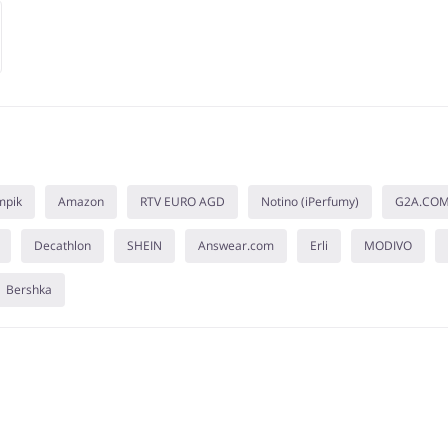
mpik
Amazon
RTV EURO AGD
Notino (iPerfumy)
G2A.CO
Decathlon
SHEIN
Answear.com
Erli
MODIVO
Bershka