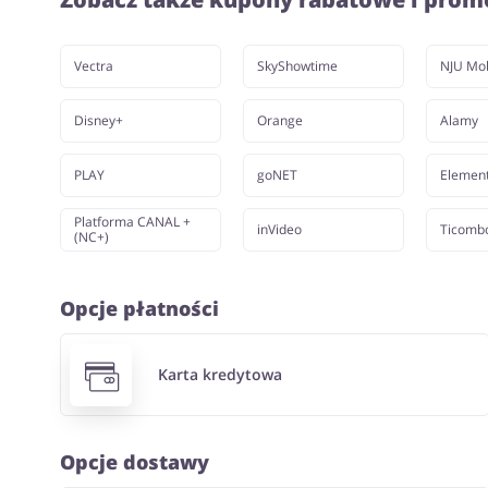
Vectra
SkyShowtime
NJU Mob
Disney+
Orange
Alamy
PLAY
goNET
Elemen
Platforma CANAL +
inVideo
Ticomb
(NC+)
Opcje płatności
Karta kredytowa
Opcje dostawy