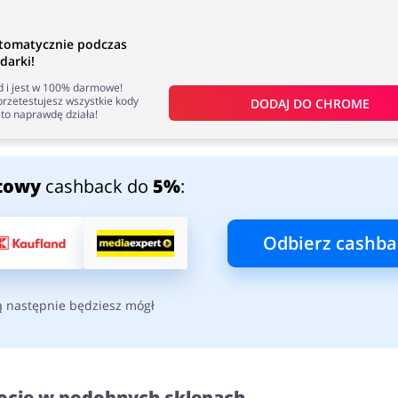
tomatycznie podczas
darki!
nd i jest w 100% darmowe!
rzetestujesz wszystkie kody
DODAJ DO 
CHROME
to naprawdę działa!
towy
cashback do
5%
:
Odbierz cashba
ą następnie będziesz mógł
ocje w podobnych sklepach